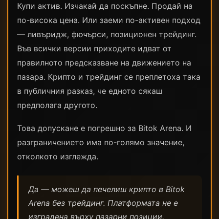
Купи актив. Изчакай да поскъпне. Продай на
по-висока цена. Или заеми по-активен подход
— ливъридж, фючърси, позиционен трейдинг.
Във всички версии приходите идват от
правилното предсказване на движението на
пазара. Крипто и трейдинг се преплетоха така
в публичния разказ, че едното сякаш
предполага другото.
Това допускане е погрешно за Bitok Arena. И
разграничението има по-голямо значение,
отколкото изглежда.
Да — можеш да печелиш крипто в Bitok
Arena без трейдинг. Платформата не е
изградена върху пазарни позиции.