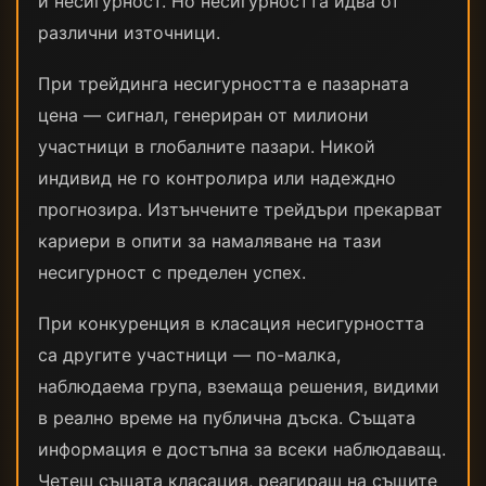
и несигурност. Но несигурността идва от
различни източници.
При трейдинга несигурността е пазарната
цена — сигнал, генериран от милиони
участници в глобалните пазари. Никой
индивид не го контролира или надеждно
прогнозира. Изтънчените трейдъри прекарват
кариери в опити за намаляване на тази
несигурност с пределен успех.
При конкуренция в класация несигурността
са другите участници — по-малка,
наблюдаема група, вземаща решения, видими
в реално време на публична дъска. Същата
информация е достъпна за всеки наблюдаващ.
Четеш същата класация, реагираш на същите