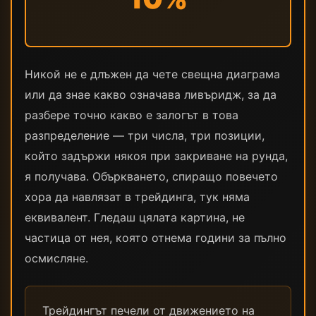
Никой не е длъжен да чете свещна диаграма
или да знае какво означава ливъридж, за да
разбере точно какво е залогът в това
разпределение — три числа, три позиции,
който задържи някоя при закриване на рунда,
я получава. Объркването, спиращо повечето
хора да навлязат в трейдинга, тук няма
еквивалент. Гледаш цялата картина, не
частица от нея, която отнема години за пълно
осмисляне.
Трейдингът печели от движението на