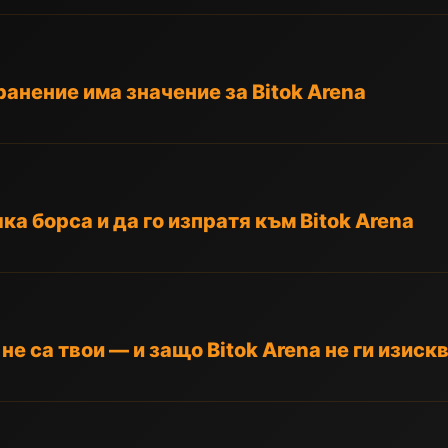
анение има значение за Bitok Arena
яка борса и да го изпратя към Bitok Arena
е са твои — и защо Bitok Arena не ги изиск