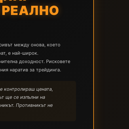
 РЕАЛНО
зривът между онова, което
ат, е най-широк.
ачителна доходност. Рисковете
ния наратив за трейдинга.
Не контролираш цената,
ът ще се изпълни на
никът. Противникът не