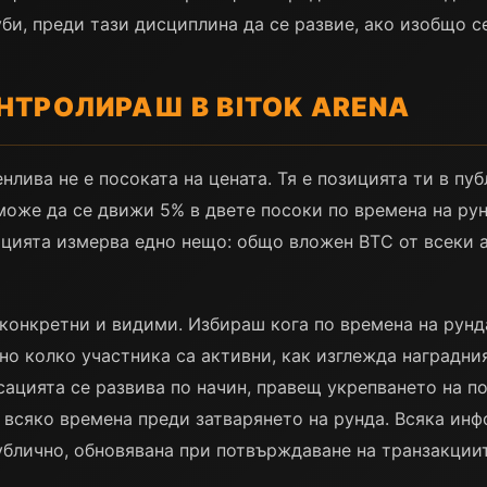
би, преди тази дисциплина да се развие, ако изобщо с
НТРОЛИРАШ В BITOK ARENA
енлива не е посоката на цената. Тя е позицията ти в п
може да се движи 5% в двете посоки по времена на ру
ацията измерва едно нещо: общо вложен BTC от всеки а
а конкретни и видими. Избираш кога по времена на рунд
о колко участника са активни, как изглежда наградния
асацията се развива по начин, правещ укрепването на п
всяко времена преди затварянето на рунда. Всяка инф
публично, обновявана при потвърждаване на транзакциит