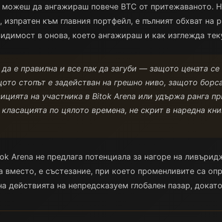
Не можеш да ангажираш повече BTC от притежаваното. 
 изпратен към главния портфейл, е пълният обхват на 
 видимост в онова, което ангажираш и как изглежда те
да е правилна и все пак да загуби — защото цената се
щото стопът е задействан на грешно ниво, защото борс
ицията на участника в Bitok Arena или удържа ранга пр
 класацията по цялото времена, не скрит в наредна кни
tok Arena не предлага потенциала за нагоре на ливъри
а вместо, е състезание, при което променливите са оп
а действията на непредсказуем глобален пазар, докато 