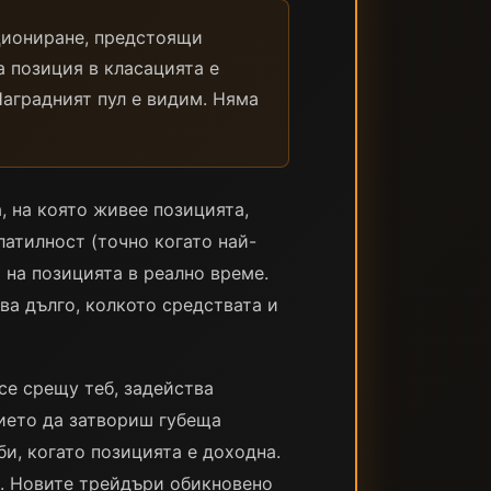
циониране, предстоящи
а позиция в класацията е
Наградният пул е видим. Няма
, на която живее позицията,
атилност (точно когато най-
 на позицията в реално време.
ва дълго, колкото средствата и
е срещу теб, задейства
ието да затвориш губеща
и, когато позицията е доходна.
. Новите трейдъри обикновено