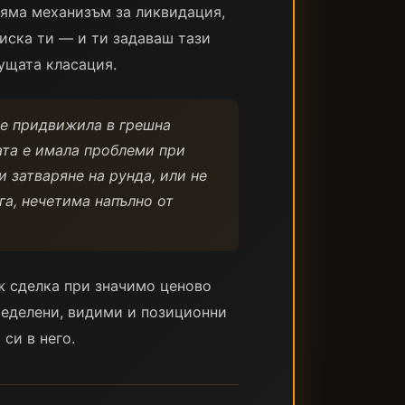
Няма механизъм за ликвидация,
риска ти — и ти задаваш тази
кущата класация.
 е придвижила в грешна
ата е имала проблеми при
и затваряне на рунда, или не
га, нечетима напълно от
дж сделка при значимо ценово
ределени, видими и позиционни
си в него.