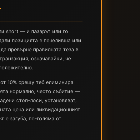
Т
и short — и пазарът или го
 дали позицията е печеливша или
 да превърне правилната теза в
транзакция, означавайки, че
 положително.
 от 10% срещу теб елиминира
ията нормално, честo събитие —
адени стоп-лоси, установяват,
ената цена или ликвидационният
т е загуба, по-голяма от