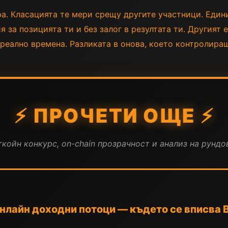
а. Класацията те мери срещу другите участници. Един
за позицията ти и без залог в резултата ти. Другият 
реално времена. Разликата в онова, което контролираш,
⚡ ПРОЧЕТИ ОЩЕ ⚡
койн конкурс, on-chain прозрачност и анализ на рундов
лайн доходни потоци — където се вписва B