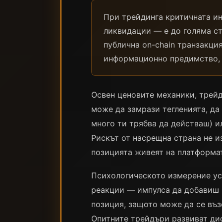
При трейдинга критичната и
ликвидации — е до голяма сте
публична on-chain транзакци
информационно предимство, д
Освен ценовите механики, трейд
може да замрази тегленията, да
много ти трябва да действаш) и
Рискът от насрещна страна не и
позицията живеят на платформат
Психологическото измерение ус
реакции — импулса да добавиш 
позиция, защото може да се въз
Опитните трейдъри развиват ди