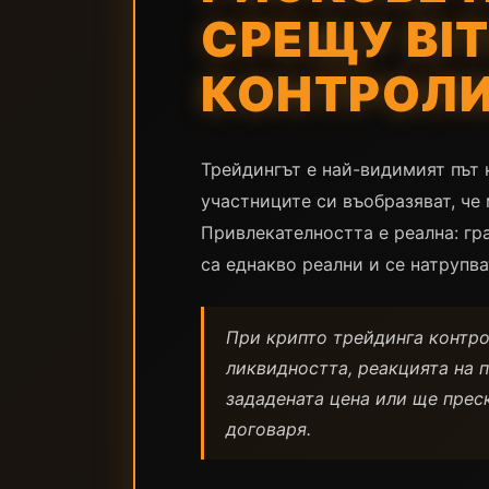
СРЕЩУ BI
КОНТРОЛ
Трейдингът е най-видимият път 
участниците си въобразяват, че 
Привлекателността е реална: гр
са еднакво реални и се натрупв
При крипто трейдинга контро
ликвидността, реакцията на п
зададената цена или ще прес
договаря.