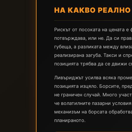
НА КАКВО РЕАЛНО
Рискът от посоката на цената е
потвърждава, или не. Да си пра
губеща, а разликата между влиз
реализирана загуба. Такси и сп
позицията трябва да се движи с
Ливъриджът усилва всяка проме
позицията изцяло. Борсите, пре
не граничен случай. Много учас
че волатилните пазарни условия
механизъм на борсата обработва 
планираното.