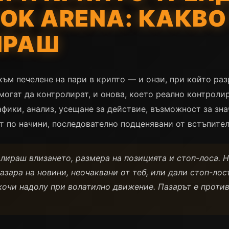
TOK ARENA: КАКВО
ИРАШ
към печелене на пари в крипто — и онзи, при който ра
могат да контролират, и онова, което реално контролир
афики, анализ, усещане за действие, възможност за зн
ат по начини, последователно подценявани от встъпител
лираш влизането, размера на позицията и стоп-лоса. 
азара на новини, неочаквани от теб, или дали стоп-лос
кочи надолу при волатилно движение. Пазарът е против