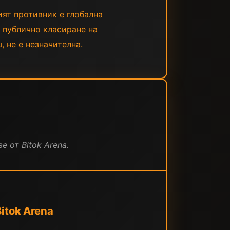
ият противник е глобална
е публично класиране на
 не е незначителна.
е от Bitok Arena.
itok Arena