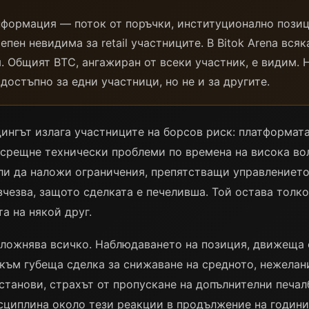
нформация — поток от поръчки, институционално пози
пен невидима за retail участниците. В Bitok Arena всяк
я. Общият BTC, ангажиран от всеки участник, е видим. 
остъпно за едни участници, но не и за другите.
ингът излага участниците на борсов риск: платформата
 срещне технически проблеми по времена на висока вол
ли да наложи ограничения, препятстващи управлението
зчезва, защото сделката е печеливша. Той остава толко
а на някой друг.
ложнява всичко. Наблюдаването на позиция, движеща с
към губеща сделка за снижаване на средното, нежелан
станови, страхът от пропускане на допълнителни печалб
сциплина около тези реакции в продължение на години