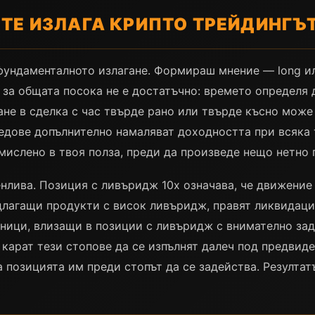
 ТЕ ИЗЛАГА КРИПТО ТРЕЙДИНГЪ
 фундаменталното излагане. Формираш мнение — long ил
в за общата посока не е достатъчно: времето определя
ане в сделка с час твърде рано или твърде късно може
редове допълнително намаляват доходността при всяка 
мислено в твоя полза, преди да произведе нещо нетно
нлива. Позиция с ливъридж 10x означава, че движение
длагащи продукти с висок ливъридж, правят ликвидац
тници, влизащи в позиции с ливъридж с внимателно зад
 карат тези стопове да се изпълнят далеч под предвид
позицията им преди стопът да се задейства. Резултатъ