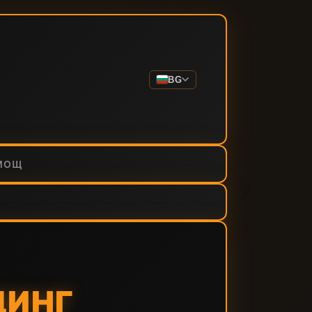
BG
МОЩ
ДИНГ