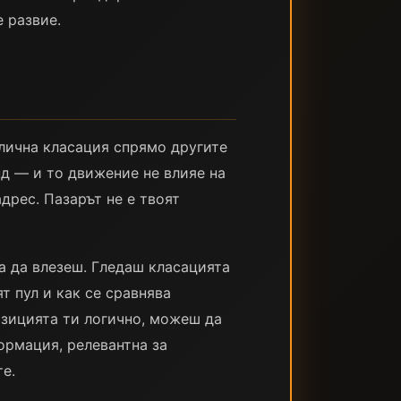
е развие.
ублична класация спрямо другите
нд — и то движение не влияе на
дрес. Пазарът не е твоят
а да влезеш. Гледаш класацията
т пул и как се сравнява
озицията ти логично, можеш да
ормация, релевантна за
е.