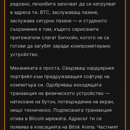
редовно, печалбите започват да се натрупват
в адреса ти. BTC, заслужаващ пазене,
заслужава сигурно пазене — и студеното
съхранение е там, където сериозните
притежатели слагат Биткойн, когото не са
готови да загубят заради компрометирано
устройство.
Механиката е проста. Свързваш хардуерния
портфейл към придружаващия софтуер на
компютъра си. Одобряваш изходящата
транзакция на физическото устройство —
натискане на бутон, потвърждение на екран,
нищо техническо. Подписаната транзакция
отива в Bitcoin мрежата. Адресът ти се
появява в класацията на Bitok Arena. Частният