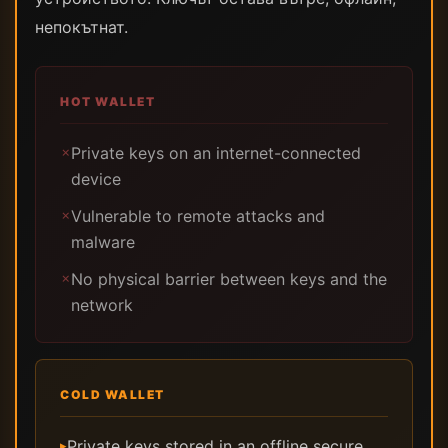
непокътнат.
HOT WALLET
Private keys on an internet-connected
✗
device
Vulnerable to remote attacks and
✗
malware
No physical barrier between keys and the
✗
network
COLD WALLET
Private keys stored in an offline secure
▸