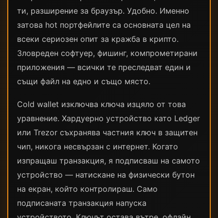
ти, разширение за браузър. Удобно. Именно
затова hot портфейлите са основната цел на
всеки сериозен опит за кражба в крипто.
Зловреден софтуер, фишинг, компрометирани
приложения — всички те преследват един и
същи файл на едно и също място.
Cold wallet изключва ключа изцяло от това
уравнение. Хардуерно устройство като Ledger
или Trezor съхранява частния ключ в защитен
чип, никога несвързан с интернет. Когато
изпращаш транзакция, я подписваш на самото
устройство — натискане на физически бутон
на екран, който контролираш. Само
подписаната транзакция напуска
устройството. Ключът остава вътре, офлайн,