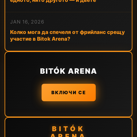
едното, нито другото — и двете
JAN 16, 2026
Колко мога да спечеля от фрийланс срещу
участие в Bitok Arena?
BITÓK ARENA
ВКЛЮЧИ СЕ
BITÓK
ARENA