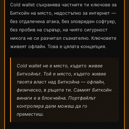
Cold wallet съхранява частните ти ключове за
Биткойн на място, недостъпно за интернет —
без отдалечена атака, без зловреден софтуер,
без пробив на сървър, на чиято сигурност
никога не си разчитал съзнателно. Ключовете
живеят офлайн. Това е цялата концепция.
Cold wallet не е място, където живее
Биткойнът. Той е място, където живее
твоята власт над Биткойна — офлайн,
физическо, в ръцете ти. Самият Биткойн
винаги е в блокчейна. Портфейлът
контролира дали можеш да го
преместиш.