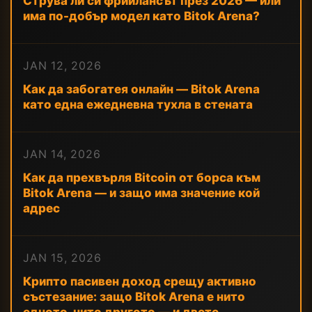
Струва ли си фрийлансът през 2026 — или
има по-добър модел като Bitok Arena?
JAN 12, 2026
Как да забогатея онлайн — Bitok Arena
като една ежедневна тухла в стената
JAN 14, 2026
Как да прехвърля Bitcoin от борса към
Bitok Arena — и защо има значение кой
адрес
JAN 15, 2026
Крипто пасивен доход срещу активно
състезание: защо Bitok Arena е нито