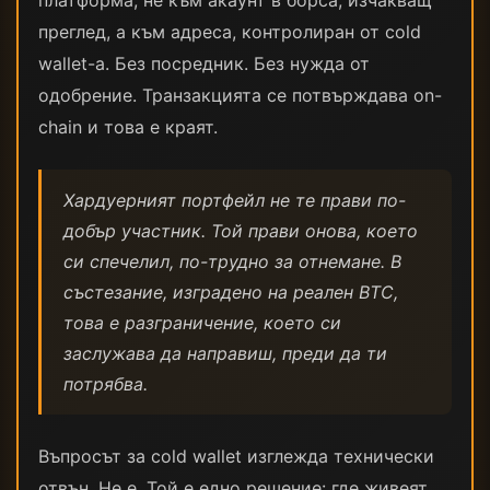
платформа, не към акаунт в борса, изчакващ
преглед, а към адреса, контролиран от cold
wallet-а. Без посредник. Без нужда от
одобрение. Транзакцията се потвърждава on-
chain и това е краят.
Хардуерният портфейл не те прави по-
добър участник. Той прави онова, което
си спечелил, по-трудно за отнемане. В
състезание, изградено на реален BTC,
това е разграничение, което си
заслужава да направиш, преди да ти
потрябва.
Въпросът за cold wallet изглежда технически
отвън. Не е. Той е едно решение: где живеят