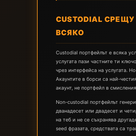
CUSTODIAL СРЕЩУ
ВСЯКО
Custodial портфейлът е всяка у
услугата пази частните ти ключ
чрез интерфейса на услугата. Но
Акаунтите в борси са най-чест
акаунт, не портфейл в смислени
Non-custodial портфейлът генер
дванадесет или двадесет и чети
на теб и не се съхранява другад
seed фразата, средствата са тра