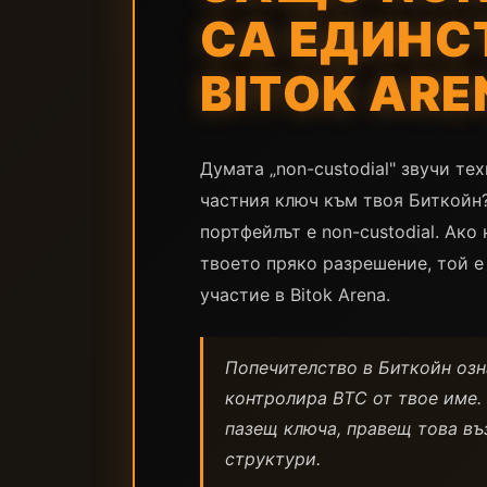
СА ЕДИНС
BITOK ARE
Думата „non-custodial" звучи те
частния ключ към твоя Биткойн?
портфейлът е non-custodial. Ак
твоето пряко разрешение, той е
участие в Bitok Arena.
Попечителство в Биткойн озна
контролира BTC от твое име. 
пазещ ключа, правещ това въ
структури.