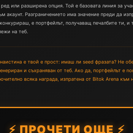
 ред или разширена опция. Той е базовата линия за уча
към акаунт. Разграничението има значение преди да из
 конкурираш, е портфейлът, получаващ печалбите ти, и
ежи на теб.
 наистина е твой е прост: имаш ли seed фразата? Не об
енериран и съхраняван от теб. Ако да, портфейлът е non
ючително всяка награда, изпратена от Bitok Arena към
⚡ ПРОЧЕТИ ОЩЕ ⚡