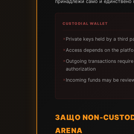
принадлежи само и единствено н
CUSTODIAL WALLET
Private keys held by a third p
✗
Access depends on the platfo
✗
Outgoing transactions require
✗
authorization
Incoming funds may be review
✗
ЗАЩО NON-CUSTOD
ARENA