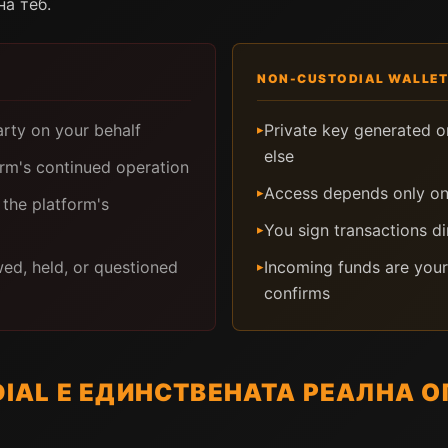
а теб.
NON-CUSTODIAL WALLET
arty on your behalf
Private key generated o
▸
else
rm's continued operation
Access depends only on
▸
 the platform's
You sign transactions d
▸
ed, held, or questioned
Incoming funds are your
▸
confirms
IAL Е ЕДИНСТВЕНАТА РЕАЛНА О