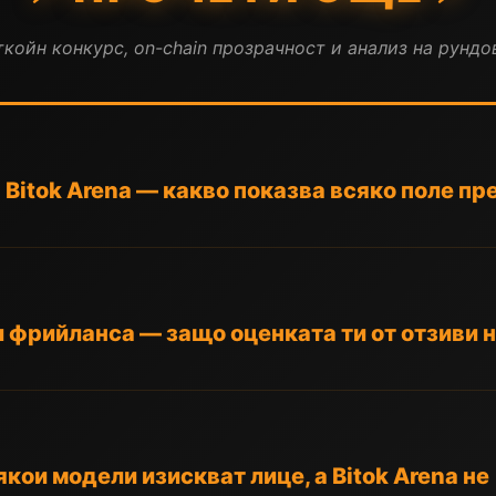
койн конкурс, on-chain прозрачност и анализ на рундов
 Bitok Arena — какво показва всяко поле пр
 фрийланса — защо оценката ти от отзиви н
кои модели изискват лице, а Bitok Arena не