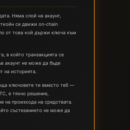
дата. Няма слой на акаунт,
иткойн се движи on-chain
яло от това кой държи ключа към
а, в който транзакцията се
ъв акаунт не може да бъде
ят на историята.
зеща ключовете ти вместо теб —
TC, е тяхно решение,
не на произхода на средствата.
ойто състезанието не може да