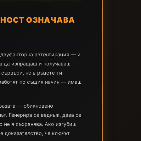
ЩНОСТ ОЗНАЧАВА
, двуфакторна автентикация — и
еш да изпращаш и получаваш
сървъри, не в ръцете ти.
 работят по същия начин — имаш
фразата — обикновено
ът. Генерира се веднъж, дава се
ър не я съхранява. Ако изгубиш
 е доказателство, че ключът