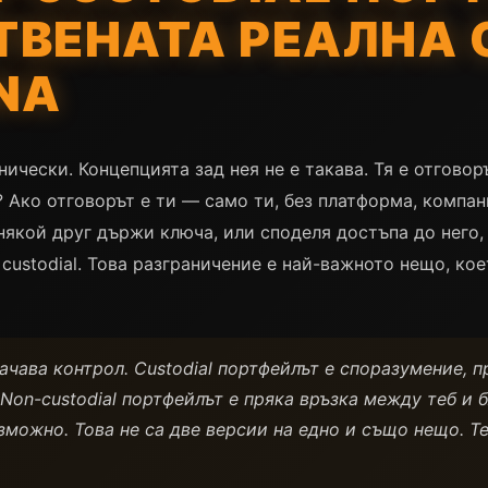
ТВЕНАТА РЕАЛНА 
NA
хнически. Концепцията зад нея не е такава. Тя е отгово
 Ако отговорът е ти — само ти, без платформа, компа
о някой друг държи ключа, или споделя достъпа до него
 custodial. Това разграничение е най-важното нещо, ко
чава контрол. Custodial портфейлът е споразумение, п
Non-custodial портфейлът е пряка връзка между теб и б
зможно. Това не са две версии на едно и също нещо. Т