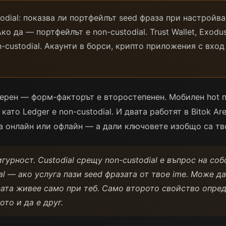
odial: показва ли портфейлът seed фраза при настройва
о да — портфейлът е non-custodial. Trust Wallet, Exodus,
n-custodial. Акаунти в борси, крипто приложения с вхо
уерен — форм-факторът е второстепенен. Мобилен hot п
като Ledger е non-custodial. И двата работят в Bitok A
са онлайн или офлайн — а дали ключовете изобщо са тв
игурност. Custodial срещу non-custodial е въпрос на со
al — ако услуга пази seed фразата от твое ime. Може д
зата живее само при теб. Само второто свойство опред
ото и да е друг.