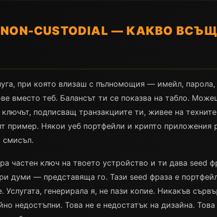
 NON-CUSTODIAL — КАКВО ВСЪ
слуга, при която влизаш с пълномощия — имейл, парола
ове вместо теб. Балансът ти се показва на табло. Мож
 ключът, подписващ транзакциите ти, живее на техните 
ият пример. Някои уеб портфейли и крипто приложения
я смисъл.
ира частен ключ на твоето устройство и ти дава seed 
ри думи — представяща го. Тази seed фраза е портфейл
е. Услугата, генерирала я, не пази копие. Никакъв сърв
йно недостъпни. Това не е недостатък на дизайна. Това