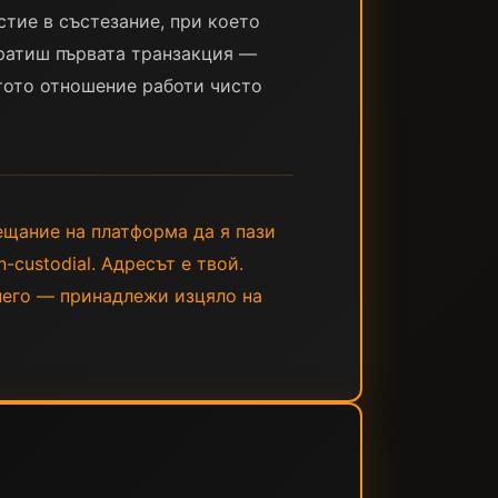
стие в състезание, при което
пратиш първата транзакция —
 тото отношение работи чисто
ещание на платформа да я пази
-custodial. Адресът е твой.
 него — принадлежи изцяло на