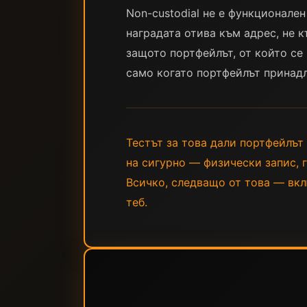
Non-custodial не е функционален
наградата отива към адрес, не 
защото портфейлът, от който се
само когато портфейлът принадл
Тестът за това дали портфейлът
на сигурно — физически запис, г
Всичко, следващо от това — вкл
теб.