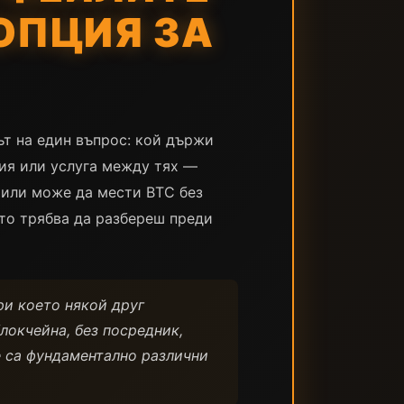
ОПЦИЯ ЗА
рът на един въпрос: кой държи
ния или услуга между тях —
, или може да мести BTC без
ето трябва да разбереш преди
ри което някой друг
локчейна, без посредник,
е са фундаментално различни