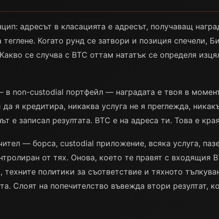
нцип: адресът в класацията е адресът, получаващ награ
 теглене. Когато рунд се затвори и позиция спечели, Б
Какво се случва с BTC оттам нататък се определя изц
 в non-custodial портфейл — наградата е твоя в момент
 да я кредитира, никаква услуга не я преглежда, никак
ът е записал резултата. BTC е на адреса ти. Това е кра
ител — борса, custodial приложение, всяка услуга, па
нтролиран от тях. Онова, което те правят с входящия B
, техните политики за съответствие и тяхното тълкува
та. Слоят на попечителство въвежда втори резултат, к