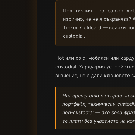
Практичният тест за non-cust
изрично, че не я съхранява? Ак
Trezor, Coldcard — всички no
custodial.
Hot или cold, мобилен или хард
custodial. Хардуерно устройство 
значение, не е дали ключовете 
Hot срещу cold е въпрос на с
портфейл, технически custodi
non-custodial — ако seed фра
те плати без участието на ког