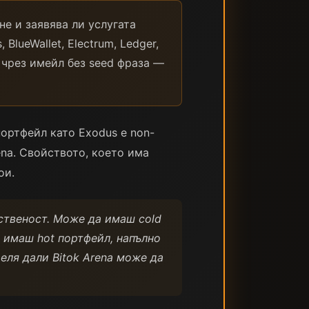
не и заявява ли услугата
 BlueWallet, Electrum, Ledger,
д чрез имейл без seed фраза —
ортфейл като Exodus е non-
rena. Свойството, което има
ои.
бственост. Може да имаш cold
а имаш hot портфейл, напълно
еля дали Bitok Arena може да