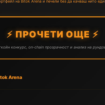
ртфейл на Bitok Arena и печели без да качваш нито еди
⚡ ПРОЧЕТИ ОЩЕ ⚡
койн конкурс, on-chain прозрачност и анализ на рундов
itok Arena