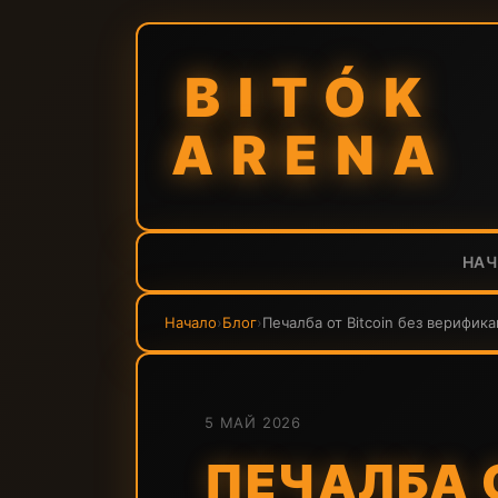
BITÓK
ARENA
НА
Начало
›
Блог
›
Печалба от Bitcoin без верифика
5 МАЙ 2026
ПЕЧАЛБА О