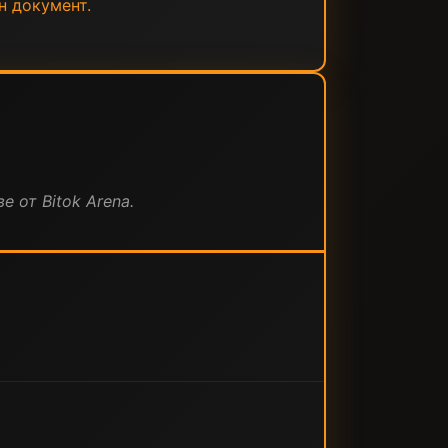
н документ.
е от Bitok Arena.