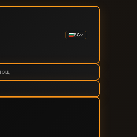
BG
МОЩ