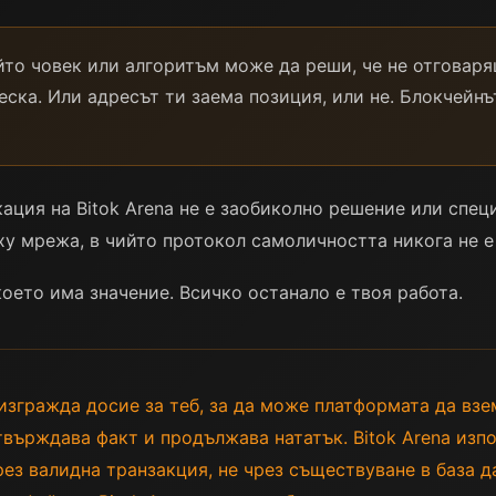
йто човек или алгоритъм може да реши, че не отговаря
ска. Или адресът ти заема позиция, или не. Блокчейнът
кация на Bitok Arena не е заобиколно решение или спец
у мрежа, в чийто протокол самоличността никога не е
оето има значение. Всичко останало е твоя работа.
згражда досие за теб, за да може платформата да взе
върждава факт и продължава нататък. Bitok Arena изп
з валидна транзакция, не чрез съществуване в база да