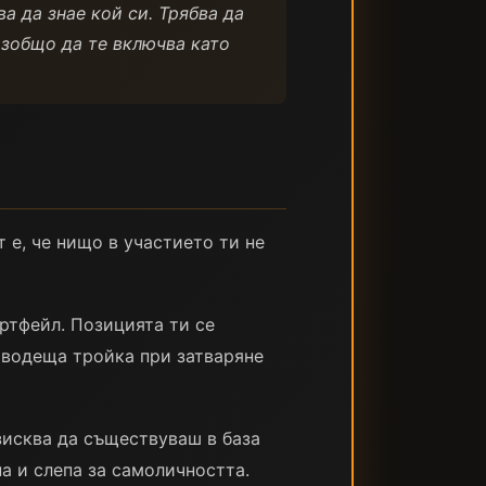
ва да знае кой си. Трябва да
 изобщо да те включва като
 е, че нищо в участието ти не
ортфейл. Позицията ти се
 водеща тройка при затваряне
зисква да съществуваш в база
а и слепа за самоличността.