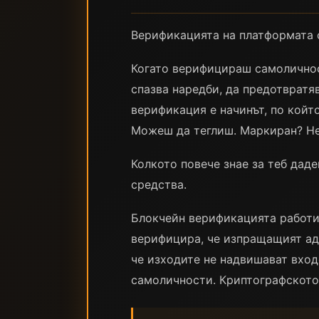
Верификацията на платформата с
Когато верифицираш самоличност
спазва наредби, да предотвратя
верификация е начинът, по койт
Можеш да теглиш. Маркиран? Не
Колкото повече знае за теб дад
средства.
Блокчейн верификацията работи 
верифицира, че изпращащият адр
че изходите не надвишават входо
самоличности. Криптографското 