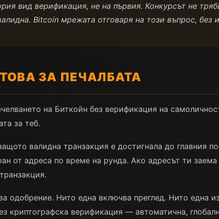
ория вид верификация, не на първия. Конкурсът не тряб
валидна. Bitcoin мрежата отговаря на този въпрос, без
ТОВА ЗА ПЕЧАЛБАТА
челването на Биткойн без верификация на самоличност
та за теб.
 защото валидна транзакция е достигнала до главния п
ан от адреса по време на рунда. Ако адресът ти заема
 транзакция.
ва одобрение. Нито една включва преглед. Нито една и
ез криптографска верификация — автоматична, глобалн