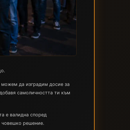
о.
а можем да изградим досие за
 добавя самоличността ти към
та е валидна според
о човешко решение.