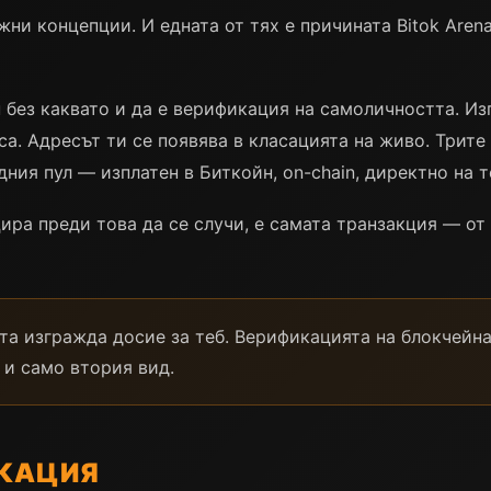
ни концепции. И едната от тях е причината Bitok Arena
н без каквато и да е верификация на самоличността. И
са. Адресът ти се появява в класацията на живо. Трит
дния пул — изплатен в Биткойн, on-chain, директно на т
ира преди това да се случи, е самата транзакция — от 
а изгражда досие за теб. Верификацията на блокчейна
 и само втория вид.
ИКАЦИЯ