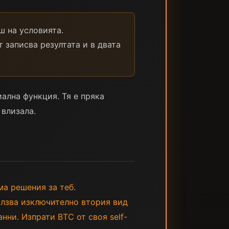
ш на условията.
 записва резултата и в двата
иална функция. Тя е пряка
 влизала.
ма решения за теб.
олзва изключително втория вид
нни. Изпрати BTC от своя self-