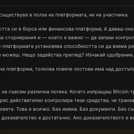
ъществува в полза на платформата, не на участника.
та си в борса или финансова платформа, й даваш онова
ва сторнирания и — което е важно — да запази контрол
о платформата установява способността си да взема р
 можеш. Нещо задейства преглед? Изчакай одобрение.
ена платформа, толкова повече лостове има над достъп
на съвсем различна логика. Когато изпращаш Bitcoin 
ес действително контролира тези средства, че транза
вете. Това е всичко. Без имена. Без документи. Без съ
доказателство е достатъчно. Ако доказателството е ва