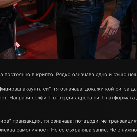
а постоянно в крипто. Рядко означава едно и също нещ
фицираш акаунта си", тя означава: докажи кой си, за д
ост. Направи селфи. Потвърди адреса си. Платформата
ира" транзакция, тя означава: потвърди, че транзакция
зисква самоличност. Не се съхранява запис. Не е нужн