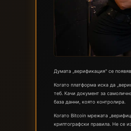
Думата „верификация" се появяв
Когато платформа иска да „вери
теб. Качи документ за самоличн
база данни, която контролира.
Когато Bitcoin мрежата „верифиц
криптографски правила. Не се и