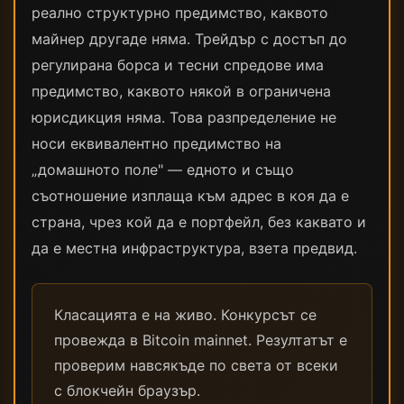
реално структурно предимство, каквото
майнер другаде няма. Трейдър с достъп до
регулирана борса и тесни спредове има
предимство, каквото някой в ограничена
юрисдикция няма. Това разпределение не
носи еквивалентно предимство на
„домашното поле" — едното и също
съотношение изплаща към адрес в коя да е
страна, чрез кой да е портфейл, без каквато и
да е местна инфраструктура, взета предвид.
Класацията е на живо. Конкурсът се
провежда в Bitcoin mainnet. Резултатът е
проверим навсякъде по света от всеки
с блокчейн браузър.