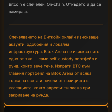
Bitcoin е спечелен. On-chain. Откъдето и да се
намираш.
Спечелването на Биткойн онлайн изискваше
акаунти, одобрения и локална
инфраструктура. Bitok Arena не изисква нито
едно от тях — само self-custody портфейл и
рунд, който вече тече. Изпрати BTC към
главния портфейл на Bitok Arena от всяка
точка на света и печели от позицията в
класацията, която адресът ти заема при
закриване на рунда.