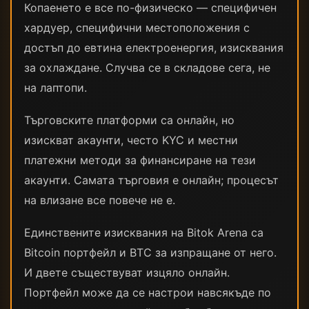
Копаенето е все по-физическо — специфичен
хардуер, специфични местоположения с
достъп до евтина електроенергия, изисквания
за охлаждане. Случва се в складове сега, не
на лаптопи.
Търговските платформи са онлайн, но
изискват акаунти, често KYC и местни
платежни методи за финансиране на тези
акаунти. Самата търговия е онлайн; процесът
на влизане все повече не е.
Единствените изисквания на Bitok Arena са
Bitcoin портфейл и BTC за изпращане от него.
И двете съществуват изцяло онлайн.
Портфейл може да се настрои навсякъде по