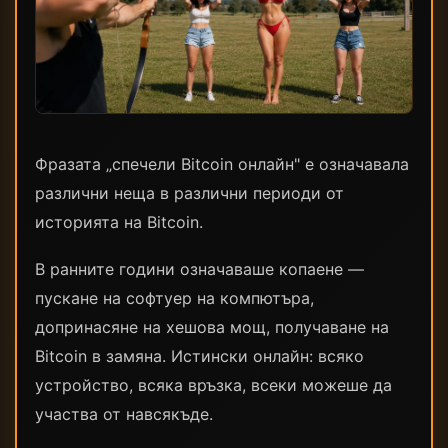
Фразата „спечели Bitcoin онлайн" е означавала
различни неща в различни периоди от
историята на Bitcoin.
В ранните години означаваше копаене —
пускане на софтуер на компютъра,
допринасяне на хешова мощ, получаване на
Bitcoin в замяна. Истински онлайн: всяко
устройство, всяка връзка, всеки можеше да
участва от навсякъде.