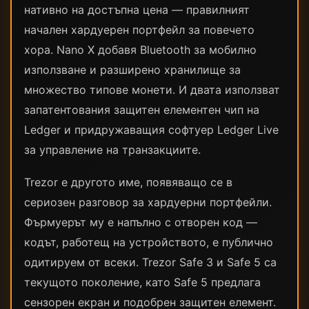
нативно на достъпна цена — правилният
начален хардуерен портфейл за повечето
хора. Nano X добавя Bluetooth за мобилно
използване и разширено хранилище за
множество типове монети. И двата използват
запатентования защитен елементен чип на
Ledger и придружаващия софтуер Ledger Live
за управление на транзакциите.
Trezor е другото име, появяващо се в
сериозен разговор за хардуерни портфейли.
Фърмуерът му е напълно с отворен код —
кодът, работещ на устройството, е публично
одитируем от всеки. Trezor Safe 3 и Safe 5 са
текущото поколение, като Safe 5 предлага
сензорен екран и подобрен защитен елемент.