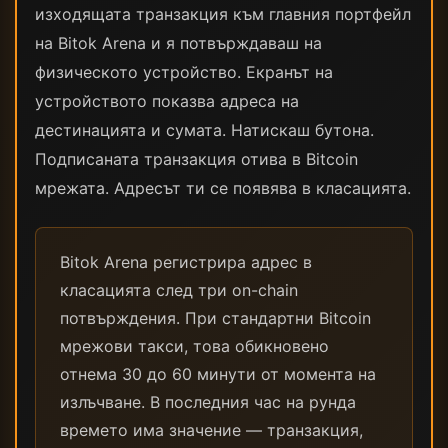
изходящата транзакция към главния портфейл
на Bitok Arena и я потвърждаваш на
физическото устройство. Екранът на
устройството показва адреса на
дестинацията и сумата. Натискаш бутона.
Подписаната транзакция отива в Bitcoin
мрежата. Адресът ти се появява в класацията.
Bitok Arena регистрира адрес в
класацията след три on-chain
потвърждения. При стандартни Bitcoin
мрежови такси, това обикновено
отнема 30 до 60 минути от момента на
излъчване. В последния час на рунда
времето има значение — транзакция,