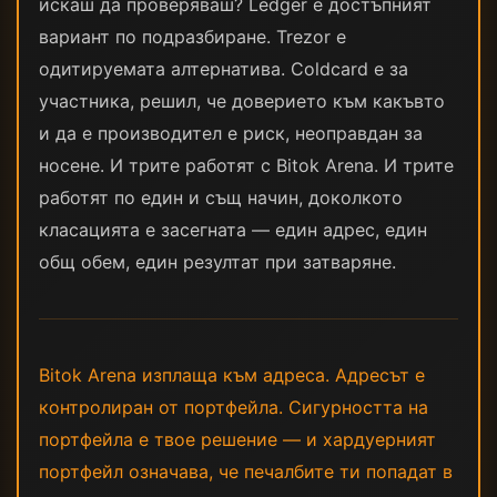
искаш да проверяваш? Ledger е достъпният
вариант по подразбиране. Trezor е
одитируемата алтернатива. Coldcard е за
участника, решил, че доверието към какъвто
и да е производител е риск, неоправдан за
носене. И трите работят с Bitok Arena. И трите
работят по един и същ начин, доколкото
класацията е засегната — един адрес, един
общ обем, един резултат при затваряне.
Bitok Arena изплаща към адреса. Адресът е
контролиран от портфейла. Сигурността на
портфейла е твое решение — и хардуерният
портфейл означава, че печалбите ти попадат в