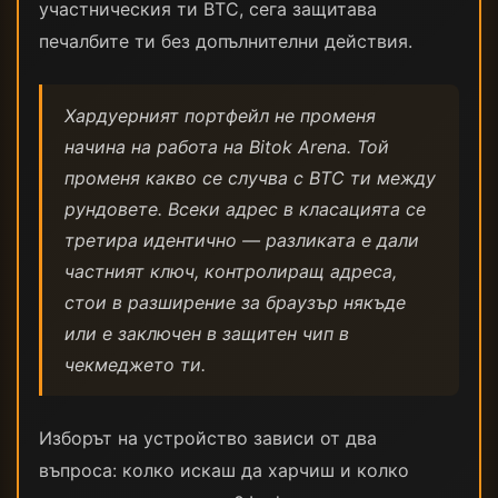
участническия ти BTC, сега защитава
печалбите ти без допълнителни действия.
Хардуерният портфейл не променя
начина на работа на Bitok Arena. Той
променя какво се случва с BTC ти между
рундовете. Всеки адрес в класацията се
третира идентично — разликата е дали
частният ключ, контролиращ адреса,
стои в разширение за браузър някъде
или е заключен в защитен чип в
чекмеджето ти.
Изборът на устройство зависи от два
въпроса: колко искаш да харчиш и колко