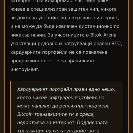
затварят този компромис: частният ключ
живее в специализиран защитен чип, никога
не докосва устройство, свързано с интернет,
и не може да бъде извлечен дистанционно по
никакъв начин. За участниците в Bitok Arena,
участващи редовно и натрупващи реален BTC,
хардуерните портфейли не са прекалена
предпазливост — те са правилният
инструмент.
Хардуерният портфейл прави едно нещо,
което никой софтуерен портфейл не
може напълно да репликира: подписва
Bitcoin транзакциите ти в среда,
недостъпна за интернет. Подписаната
транзакция напуска устройството.