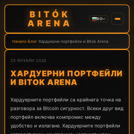
BITÓK
BG
ARENA
Начало
›
Блог
›
Хардуерни портфейли и Bitok Arena
25 ЯНУАРИ 2026
ХАРДУЕРНИ ПОРТФЕЙЛИ
И BITOK ARENA
Хардуерните портфейли са крайната точка на
разговора за Bitcoin сигурност. Всеки друг вид
портфейл включва компромис между
удобство и излагане. Хардуерните портфейли