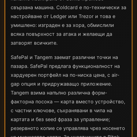
свързана машина. Coldcard е по-технически за
настройване от Ledger или Trezor и това е
умишлено: изграден е за хора, обмислили
всяка повърхност за атака и желаещи да
затворят всичките.
SafePal и Tangem заемат различни точки на
пазара. SafePal предлага функционалност на
хардуерен портфейл на по-ниска цена, с air-
gap опция и придружаващо приложение.
Tangem взима напълно различна форм-
факторна посока — карта вместо устройство,
с частни ключове, съхранявани в чипа на
картата и без seed фраза за управление;
резервното копие се управлява чрез носенето