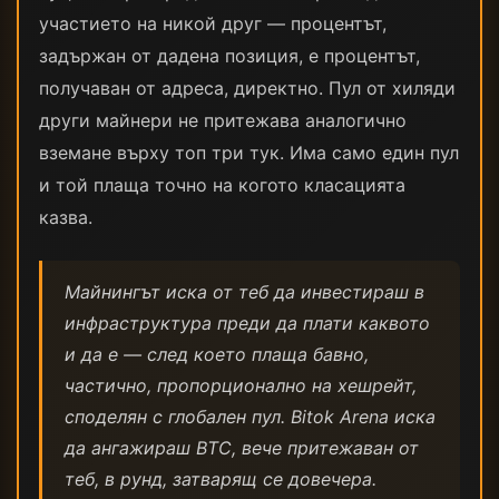
участието на никой друг — процентът,
задържан от дадена позиция, е процентът,
получаван от адреса, директно. Пул от хиляди
други майнери не притежава аналогично
вземане върху топ три тук. Има само един пул
и той плаща точно на когото класацията
казва.
Майнингът иска от теб да инвестираш в
инфраструктура преди да плати каквото
и да е — след което плаща бавно,
частично, пропорционално на хешрейт,
споделян с глобален пул. Bitok Arena иска
да ангажираш BTC, вече притежаван от
теб, в рунд, затварящ се довечера.