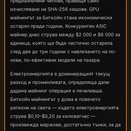
предназначени чипове, правещи само
изчисляване на SHA-256 хешове. GPU
майнингът за Биткойн стана икономически
остарял преди години. Конкурентен ASIC
майнер днес струва между $2 000 и $8 000 за
единица, която ще бъде частично остаряла
след две до три години с навлизането на по-
нови, по-ефективни модели на пазара.
Електроенергията е доминиращият текущ
разход и променливата, определяща дали
дадена майнинг операция е печеливша.
Биткойн майнингът у дома в повечето
региони на света — където електроенергията
струва $0,10–$0,20 за киловатчас —
произвежда маржове, достатъчно тънки, за да