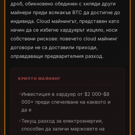
дроб, обикновено обединен с хиляди други
майнери преди всякакъв BTC да достигне до
индивида. Cloud майнингът, представен като
начин да се избегне хардуерът изцяло, носи
собствени рискове: повечето cloud майнинг
договори не са доставили приходи,
оправдаващи предварителния разход.
КРИПТО МАЙНИНГ
Инвестиция в хардуер от $2 000–$8
✗
000+ преди спечелване на каквото и
да е
Текущ разход за електроенергия,
✗
способен да заличи маржовете на