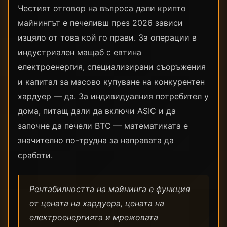
Честият отговор на въпроса дали крипто
майнингът е печеливш през 2026 зависи
изцяло от това кой го прави. За операции в
индустриален мащаб с евтина
електроенергия, специализирани съоръжения
и капитал за масово купуване на конкурентен
хардуер — да. За индивидуалния потребител у
дома, питащ дали да включи ASIC и да
започне да печели BTC — математиката е
значително по-трудна за направата да
сработи.
Рентабилността на майнинга е функция
от цената на хардуера, цената на
електроенергията и мрежовата