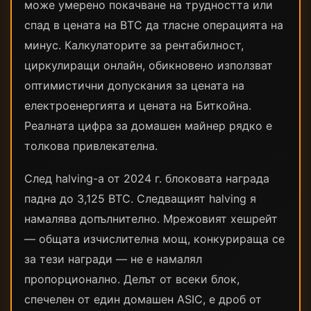
може умерено покачване на трудността или
спад в цената на BTC да тласне операцията на
минус. Калкулаторите за рентабилност,
циркулиращи онлайн, обикновено използват
оптимистични допускания за цената на
електроенергията и цената на Биткойна.
Реалната цифра за домашен майнер рядко е
толкова привлекателна.
След halving-а от 2024 г. блоковата награда
падна до 3,125 BTC. Следващият halving я
намалява допълнително. Мрежовият хешрейт
— общата изчислителна мощ, конкурираща се
за тези награди — не е намалял
пропорционално. Делът от всеки блок,
спечелен от един домашен ASIC, е дроб от