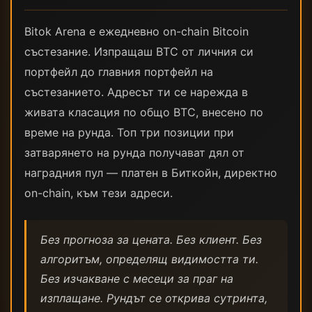
Bitok Arena е ежедневно on-chain Bitcoin
състезание. Изпращаш BTC от личния си
портфейл до главния портфейл на
състезанието. Адресът ти се нарежда в
живата класация по общо BTC, внесено по
време на рунда. Топ три позиции при
затварянето на рунда получават дял от
наградния пул — платен в Биткойн, директно
on-chain, към тези адреси.
Без прогноза за цената. Без клиент. Без
алгоритъм, определящ видимостта ти.
Без изчакване с месеци за праг на
изплащане. Рундът се открива сутринта,