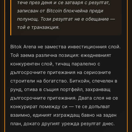
тече през деня и се затваря с резултат,
записван от Bitcoin блокчейна преди
полунощ. Този резултат не е обещание —
той е транзакция.
Bitok Arena не замества инвестиционния слой.
Той заема различна позиция: ежедневният
конкурентен слой, тичащ паралелно с
дългосрочните притежания на сериозните
строители на богатство. Биткойн, спечелен в
рунд, отива в същия портфейл, захранващ
дългосрочните притежания. Двата слоя не се
конкурират помежду си — те се допълват
взаимно, единият изграждащ бавно на заден
план, докато другият урежда резултат днес.