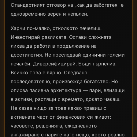
Стандартният отговор на „как да забогатея" е
едновременно верен и непълен.
Харчи по-малко, отколкото печелиш.
Инвестирай разликата. Остави сложната
лихва да работи в продължение на
десетилетия. Не преследвай единични големи
печалби. Диверсифицирай. Бъди търпелив.
Всичко това е вярно. Следвано
последователно, произвежда богатство. Но
описва пасивна архитектура — пари, влизащи
в активи, растящи с времето, докато чакаш.
Не казва нищо за това какво правиш с
активната част от финансовия си живот:
часовете, решенията, ежедневното
ангажиране с парите като нещо, което реално