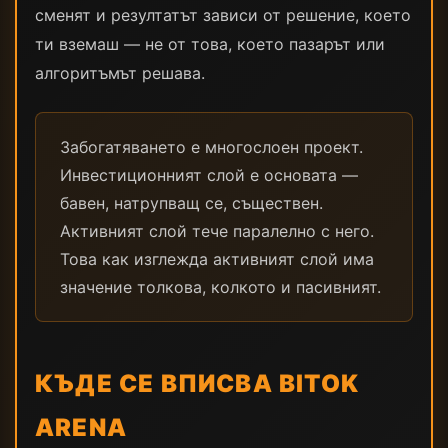
сменят и резултатът зависи от решение, което
ти вземаш — не от това, което пазарът или
алгоритъмът решава.
Забогатяването е многослоен проект.
Инвестиционният слой е основата —
бавен, натрупващ се, съществен.
Активният слой тече паралелно с него.
Това как изглежда активният слой има
значение толкова, колкото и пасивният.
КЪДЕ СЕ ВПИСВА BITOK
ARENA