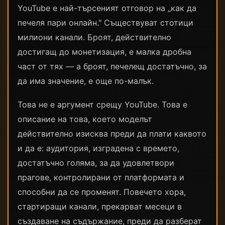
YouTube е най-търсеният отговор на „как да
печеля пари онлайн." Съществуват стотици
милиони канали. Броят, действително
достигащ до монетизация, е малка дробна
част от тях — а броят, печелещ достатъчно, за
да има значение, е още по-малък.
Това не е аргумент срещу YouTube. Това е
описание на това, което моделът
действително изисква преди да плати каквото
и да е: аудитория, изградена с времето,
достатъчно голяма, за да удовлетвори
прагове, контролирани от платформата и
способни да се променят. Повечето хора,
стартиращи канали, прекарват месеци в
създаване на съдържание, преди да разберат