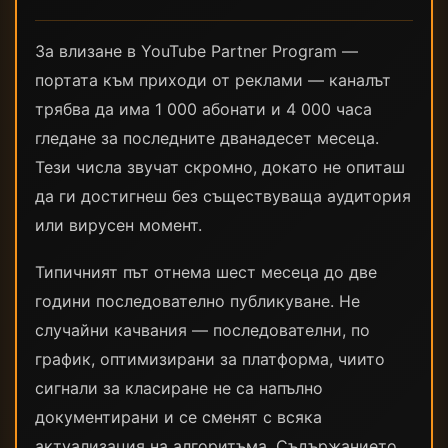
За влизане в YouTube Partner Program —
портата към приходи от реклами — каналът
трябва да има 1 000 абонати и 4 000 часа
гледане за последните дванадесет месеца.
Тези числа звучат скромно, докато не опиташ
да ги достигнеш без съществуваща аудитория
или вирусен момент.
Типичният път отнема шест месеца до две
години последователно публикуване. Не
случайни качвания — последователни, по
график, оптимизирани за платформа, чиито
сигнали за класиране не са напълно
документирани и се сменят с всяка
актуализация на алгоритъма. Съдържанието