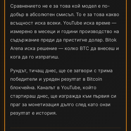
Сравнението не е за това кой модел е по-
добър в абсолютен смисъл. То е за това какво
всъщност иска всеки. YouTube иска време —
измерено в месеци и години производство на
съдържание преди да пристигне долар. Bitok
Arena иска решение — колко BTC да внесеш и
кога да го изпратиш.
Рундът, тичащ днес, ще се затвори с трима
победители и уреден резултат в Bitcoin
блокчейна. Каналът в YouTube, който
стартираш днес, ще изгражда към първия си
праг за монетизация дълго след като онзи
резултат е история.