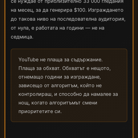
се нуждае от приблизително 33 000 гледания
на месец, за да генерира $100. Изграждането
до такова ниво на последователна аудитория,
от нула, е работата на години — не на
седмица.
YouTube не плаща за съдържание.
Плаща за обхват. Обхватът е нещото,
отнемащо години за изграждане,
зависещо от алгоритъм, който не
контролираш, и способно да намалее за
нощ, когато алгоритъмът смени
приоритетите си.