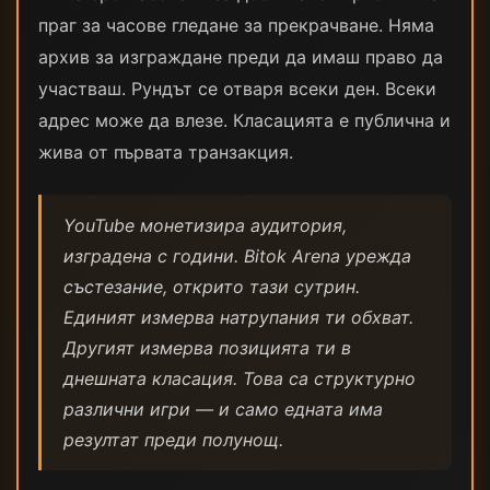
праг за часове гледане за прекрачване. Няма
архив за изграждане преди да имаш право да
участваш. Рундът се отваря всеки ден. Всеки
адрес може да влезе. Класацията е публична и
жива от първата транзакция.
YouTube монетизира аудитория,
изградена с години. Bitok Arena урежда
състезание, открито тази сутрин.
Единият измерва натрупания ти обхват.
Другият измерва позицията ти в
днешната класация. Това са структурно
различни игри — и само едната има
резултат преди полунощ.