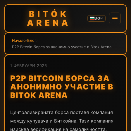
BITÓK
BG
ARENA
Начало
›
Блог
›
P2P Bitcoin борса за анонимно участие в Bitok Arena
1 ФЕВРУАРИ 2026
P2P BITCOIN БОРСА ЗА
АНОНИМНО УЧАСТИЕ В
BITOK ARENA
Централизираната борса поставя компания
между купувача и Биткойна. Тази компания
изисква верификация на самоличността,