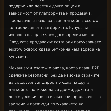
подарък или десетки други опции в
зависимост от платформата и продавача.
Продавачът заключва своя Биткойн в escrow,
контролиран от платформата. Купувачът
изпраща плащане чрез договорения метод.
След като продавачът потвърди получаването,
escrow освобождава Биткойна към адреса на
купувача.
Механизмът escrow е онова, което прави P2P
сделките безопасни, без да изисква страните
да се доверяват директно една на друга.
Биткойнът не може да се движи, докато и
двете условия не са изпълнени: продавачът го
заключи и потвърди получаването на