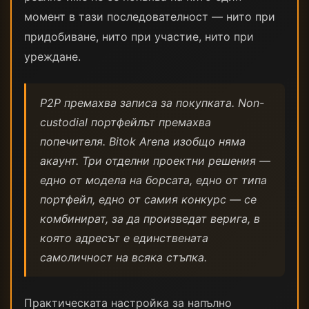
момент в тази последователност — нито при
придобиване, нито при участие, нито при
уреждане.
P2P премахва записа за покупката. Non-
custodial портфейлът премахва
попечителя. Bitok Arena изобщо няма
акаунт. Три отделни проектни решения —
едно от модела на борсата, едно от типа
портфейл, едно от самия конкурс — се
комбинират, за да произведат верига, в
която адресът е единствената
самоличност на всяка стъпка.
Практическата настройка за напълно