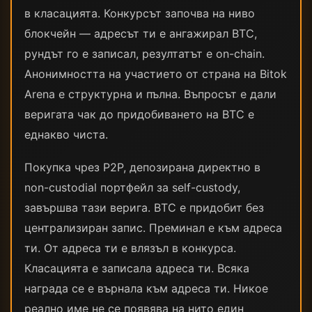
в класацията. Конкурсът започва на ниво
блокчейн — адресът ти е ангажирал BTC,
рундът го е записал, резултатът е on-chain.
Анонимността на участието от страна на Bitok
Arena е структурна и пълна. Въпросът е дали
веригата чак до придобиването на BTC е
еднакво чиста.
Покупка чрез P2P, депозирана директно в
non-custodial портфейл за self-custody,
завършва тази верига. BTC е придобит без
централизиран запис. Преминал е към адреса
ти. От адреса ти е влязъл в конкурса.
Класацията е записала адреса ти. Всяка
награда се е върнала към адреса ти. Никое
реално име не се появява на нито един