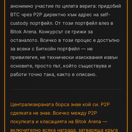
анонимно участие по цялата верига: придобий
BTC чрез P2P директно към адрес на self-
custody портфейл. От този портфейл влез в
Bitok Arena. Конкурсът се грижи за
останалото. Всичко в този процес е достъпно
за всеки с Биткойн портфейл — не
привилегия, не технически изисквания извън
основите, просто път, който съществува и
работи точно така, както е описано.
Централизираната борса знае кой си. P2P
сделката не знае. Всичко между P2P
покупката и класацията на Bitok Arena —
включително всяка награда, затваряща кръга