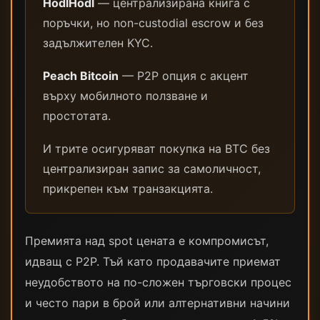
HodlHodl
— централизирана книга с
поръчки, но non-custodial escrow и без
задължителен KYC.
Peach Bitcoin
— P2P опция с акцент
върху мобилното ползване и
простотата.
И трите осигуряват покупка на BTC без
централизиран запис за самоличност,
прикрепен към транзакцията.
Премията над spot цената е компромисът,
идващ с P2P. Тъй като продавачите приемат
неудобството на по-сложен търговски процес
и често пари в брой или алтернативни начини