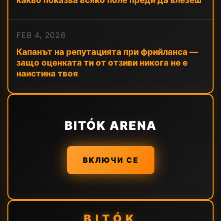
какво показва всяко поле преди да влезеш
FEB 4, 2026
Капанът на репутацията при фрийланса —
защо оценката ти от отзиви никога не е
наистина твоя
BITÓK ARENA
ВКЛЮЧИ СЕ
BITÓK