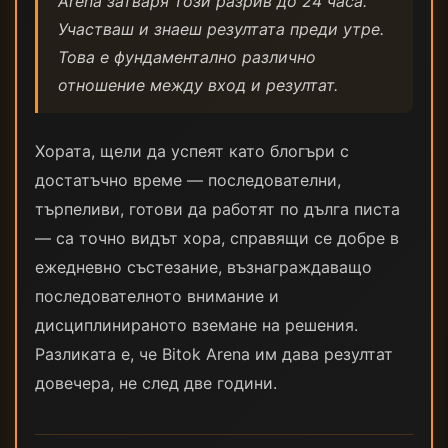
Arena затваря този разрив до 24 часа.
Участваш и знаеш резултата преди утре.
Това е фундаментално различно
отношение между вход и резултат.
Хората, щели да успеят като блогъри с
достатъчно време — последователни,
търпеливи, готови да работят по дълга писта
— са точно видът хора, справящи се добре в
ежедневно състезание, възнаграждаващо
последователното внимание и
дисциплинираното вземане на решения.
Разликата е, че Bitok Arena им дава резултат
довечера, не след две години.