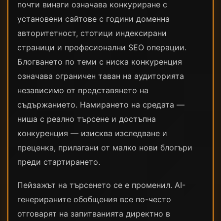
почти винаги означава конкуриране с
установени сайтове с години доменна
авторитетност, стотици индексирани
страници и професионални SEO операции.
Блогването по теми с ниска конкуренция
означава ограничен таван на аудиторията
независимо от представянето на
съдържанието. Намирането на средата —
ниша с реално търсене и достъпна
конкуренция — изисква изследване и
преценка, прилагани от малко нови блогъри
преди стартирането.
Пейзажът на търсенето се е променил. AI-
генерираните обобщения все по-често
отговарят на запитванията директно в