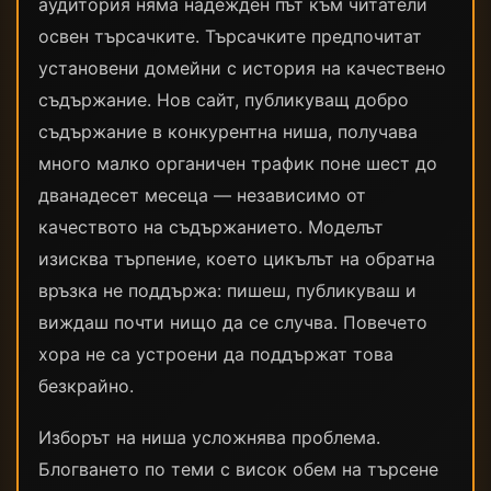
аудитория няма надежден път към читатели
освен търсачките. Търсачките предпочитат
установени домейни с история на качествено
съдържание. Нов сайт, публикуващ добро
съдържание в конкурентна ниша, получава
много малко органичен трафик поне шест до
дванадесет месеца — независимо от
качеството на съдържанието. Моделът
изисква търпение, което цикълът на обратна
връзка не поддържа: пишеш, публикуваш и
виждаш почти нищо да се случва. Повечето
хора не са устроени да поддържат това
безкрайно.
Изборът на ниша усложнява проблема.
Блогването по теми с висок обем на търсене