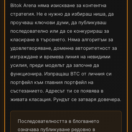
Bitok Arena няма изискване за контентна
стратегия. Не е нужно да избираш ниша, да
проучваш ключови думи, да публикуваш
последователно или да се конкурираш за
класиране в търсенето. Няма алгоритъм за
удовлетворяване, доменна авторитетност за
изграждане и времева линия на невидими
усилия, преди моделът да започне да
функционира. Изпращаш BTC от личния си
портфейл към главния портфейл на
състезанието. Адресът ти се появява в
живата класация. Рундът се затваря довечера.
Последователността в блогването
означава публикуване редовно в