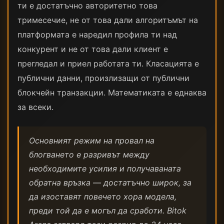
ти е достатъчно авторитетно това
тримесечие, не от това дали алгоритъмът на
платформата е наредил профила ти над
конкурент и не от това дали клиент е
прегледал и приел работата ти. Класацията е
публични данни, произлизащи от публични
блокчейн транзакции. Математиката е еднаква
за всеки.
Основният режим на провал на
блогването е разривът между
необходимите усилия и получаваната
обратна връзка — достатъчно широк, за
да изоставят повечето хора модела,
преди той да е могъл да сработи. Bitok