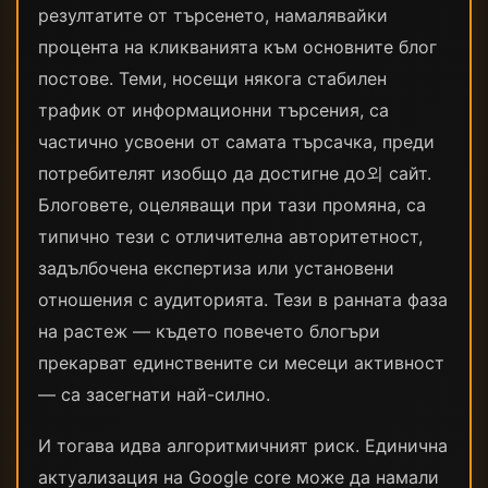
резултатите от търсенето, намалявайки
процента на кликванията към основните блог
постове. Теми, носещи някога стабилен
трафик от информационни търсения, са
частично усвоени от самата търсачка, преди
потребителят изобщо да достигне до외 сайт.
Блоговете, оцеляващи при тази промяна, са
типично тези с отличителна авторитетност,
задълбочена експертиза или установени
отношения с аудиторията. Тези в ранната фаза
на растеж — където повечето блогъри
прекарват единствените си месеци активност
— са засегнати най-силно.
И тогава идва алгоритмичният риск. Единична
актуализация на Google core може да намали