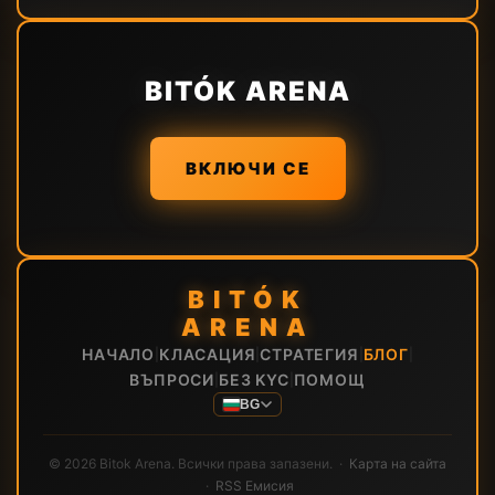
BITÓK ARENA
ВКЛЮЧИ СЕ
BITÓK
ARENA
НАЧАЛО
КЛАСАЦИЯ
СТРАТЕГИЯ
БЛОГ
|
|
|
|
ВЪПРОСИ
БЕЗ KYC
ПОМОЩ
|
|
BG
© 2026 Bitok Arena. Всички права запазени. ·
Карта на сайта
·
RSS Емисия