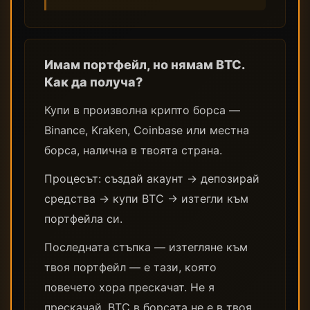
Имам портфейл, но нямам BTC.
Как да получа?
Купи в произволна крипто борса —
Binance, Kraken, Coinbase или местна
борса, налична в твоята страна.
Процесът: създай акаунт → депозирай
средства → купи BTC → изтегли към
портфейла си.
Последната стъпка — изтегляне към
твоя портфейл — е тази, която
повечето хора прескачат. Не я
прескачай. BTC в борсата не е в твоя