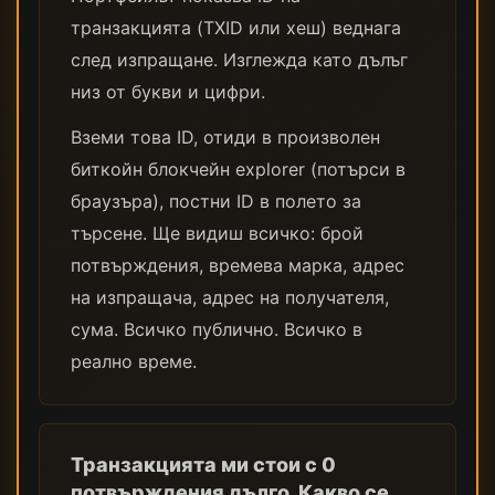
транзакцията (TXID или хеш) веднага
след изпращане. Изглежда като дълъг
низ от букви и цифри.
Вземи това ID, отиди в произволен
биткойн блокчейн explorer (потърси в
браузъра), постни ID в полето за
търсене. Ще видиш всичко: брой
потвърждения, времева марка, адрес
на изпращача, адрес на получателя,
сума. Всичко публично. Всичко в
реално време.
Транзакцията ми стои с 0
потвърждения дълго. Какво се