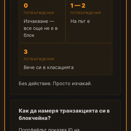
0
1 — 2
ПОТВЪРЖДЕНИЯ
ПОТВЪРЖДЕНИЯ
Изчакване —
На път е
все още не е в
блок
3
ПОТВЪРЖДЕНИЯ
Вече си в класацията
Без действие. Просто изчакай.
Как да намеря транзакцията си в
блокчейна?
Портфейлът показва ID на