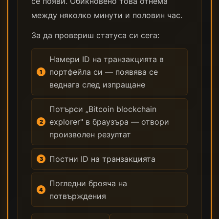
се появи. Обикновено това отнема
между няколко минути и половин час.
За да провериш статуса си сега:
Намери ID на транзакцията в
портфейла си — появява се
веднага след изпращане
Потърси „Bitcoin blockchain
explorer" в браузъра — отвори
произволен резултат
Постни ID на транзакцията
Погледни брояча на
потвърждения