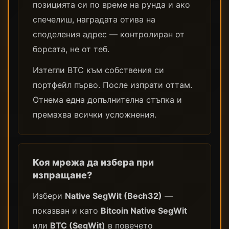
позицията си по време на рунда и ако
спечелиш, наградата отива на
споделения адрес — контролиран от
борсата, не от теб.
Изтегли BTC към собствения си
портфейл първо. После изпрати оттам.
Отнема една допълнителна стъпка и
премахва всички усложнения.
Коя мрежа да избера при
изпращане?
Избери
Native SegWit (Bech32)
—
показван и като
Bitcoin Native SegWit
или
BTC (SegWit)
в повечето