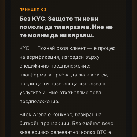
ПРИНЦИП 03
Без KYC. Защото ти не ни
помоли да ти вярваме. Ние не
те молим да ни вярваш.
KYC — Познай своя клиент — е процес
на верификация, изграден върху
специфично предположение:
платформата трябва да знае кой си,
преди да ти позволи да използваш
услугите й. Ние отхвърляме това
предположение.
Bitok Arena е конкурс, базиран на
биткойн транзакции. Блокчейнът вече
знае всичко релевантно: колко BTC е