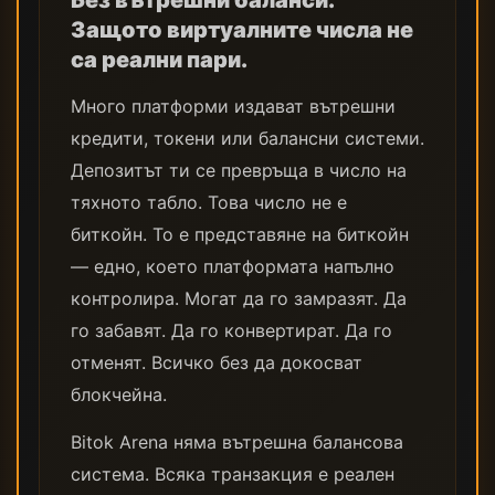
Без вътрешни баланси.
Защото виртуалните числа не
са реални пари.
Много платформи издават вътрешни
кредити, токени или балансни системи.
Депозитът ти се превръща в число на
тяхното табло. Това число не е
биткойн. То е представяне на биткойн
— едно, което платформата напълно
контролира. Могат да го замразят. Да
го забавят. Да го конвертират. Да го
отменят. Всичко без да докосват
блокчейна.
Bitok Arena няма вътрешна балансова
система. Всяка транзакция е реален