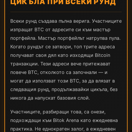
ЦИКЪЛА ПРИ ВСЕКИ РУНД
Всеки рунд създава пълна верига. Участниците
изпращат BTC от адресите си към мастър
портфейла. Мастър портфейлът натрупва пула.
Когато рундът се затвори, топ трите адреса
получават своя дял като изходящи Bitcoin
транзакции. Тези адреси вече притежават
повече BTC, отколкото са започнали — и
могат да използват този BTC, за да влязат в
следващия рунд, продължавайки цикъла, без
никога да напускат базовия слой.
Участниците, разбиращи това, са онези,
подхождащи към Bitok Arena като ежедневна
практика. Не еднократен залог, а ежедневен