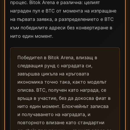
процес. Bitok Arena е различна: целият
награден пул е BTC от момента на изпращане
на първата заявка, а разпределението е BTC
към победилите адреси без конвертиране в
нито един момент.
Победител в Bitok Arena, влизащ в
следващия рунд с наградата си,
завършва цикъла на кръговата
икономика точно така, както моделът
описва. BTC, получен като награда, се
връща в участие, без да докосва фиат в
нито един момент. Блокчейнът записва
и получаването на наградата, и
повторното влизане като стандартни