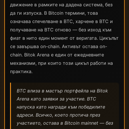
движение в рамките на дадена система, без
да ги изпуска. В Bitcoin термини, това
означава спечелване в BTC, харчене в BTC и
получаване на BTC отново — без изход към
фиат в нито един момент от веригата. Цикълът
се завършва on-chain. Активът остава on-
chain. Bitok Arena е един от ежедневните
механизми, при които този цикъл работи на
практика.
BTC влиза в мастър портфейла на Bitok
Arena като заявки за участие. BTC
напуска като награди към победилите
адреси. Всичко, което протича през
участието, остава в Bitcoin mainnet — без