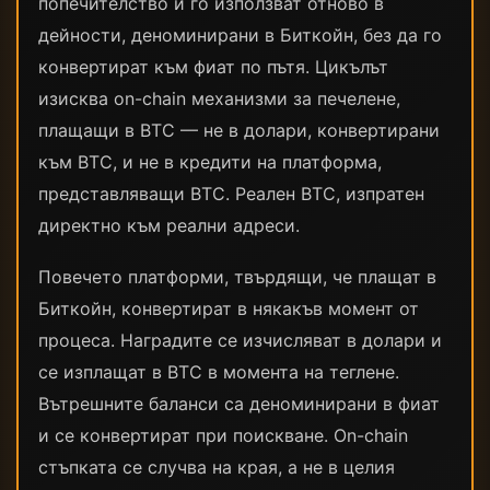
попечителство и го използват отново в
дейности, деноминирани в Биткойн, без да го
конвертират към фиат по пътя. Цикълът
изисква on-chain механизми за печелене,
плащащи в BTC — не в долари, конвертирани
към BTC, и не в кредити на платформа,
представляващи BTC. Реален BTC, изпратен
директно към реални адреси.
Повечето платформи, твърдящи, че плащат в
Биткойн, конвертират в някакъв момент от
процеса. Наградите се изчисляват в долари и
се изплащат в BTC в момента на теглене.
Вътрешните баланси са деноминирани в фиат
и се конвертират при поискване. On-chain
стъпката се случва на края, а не в целия