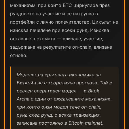
механизъм, при който BTC циркулира през
рундовете на участие и се натрупва в
портфейли с лично попечителство. Цикълът не
изисква печелене при всеки рунд. Изисква
оставане в схемата — влизане, участие,
задържане на резултатите on-chain, влизане
отново.
Моделът на кръговата икономика за
Биткойн не е теоретична прогноза. Той е
реален оперативен модел — и Bitok
Arena е един от ежедневните механизми,
при които онзи модел тече on-chain,
рунд след рунд, с всяка транзакция,
записана постоянно в Bitcoin mainnet.