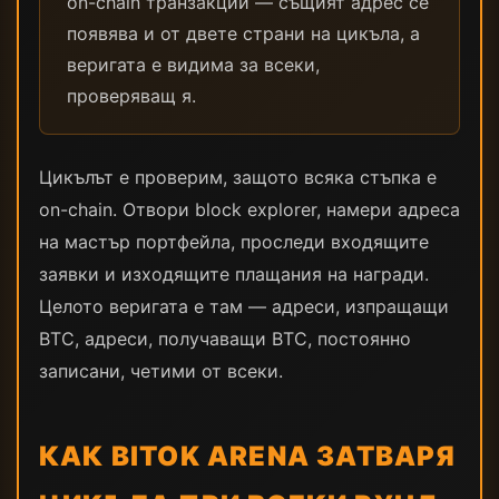
on-chain транзакции — същият адрес се
появява и от двете страни на цикъла, а
веригата е видима за всеки,
проверяващ я.
Цикълът е проверим, защото всяка стъпка е
on-chain. Отвори block explorer, намери адреса
на мастър портфейла, проследи входящите
заявки и изходящите плащания на награди.
Целото веригата е там — адреси, изпращащи
BTC, адреси, получаващи BTC, постоянно
записани, четими от всеки.
КАК BITOK ARENA ЗАТВАРЯ