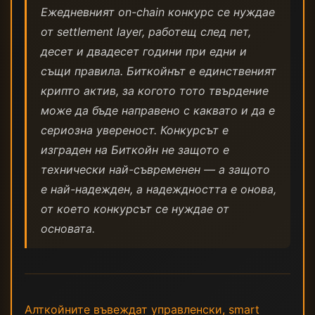
Ежедневният on-chain конкурс се нуждае
от settlement layer, работещ след пет,
десет и двадесет години при едни и
същи правила. Биткойнът е единственият
крипто актив, за когото тото твърдение
може да бъде направено с каквато и да е
сериозна увереност. Конкурсът е
изграден на Биткойн не защото е
технически най-съвременен — а защото
е най-надежден, а надеждността е онова,
от което конкурсът се нуждае от
основата.
Алткойните въвеждат управленски, smart