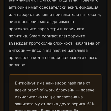
елиминиран от Биткойн по дизайн. Повечето
алткойни имат основателски екип, фондация
или набор от основни притежатели на токени,
чиито решения могат да изменят
протоколните параметри и паричната
политика. Smart contract платформите
въвеждат протоколна сложност, избягвана от
Биткойн — Bitcoin mainnet не изпълнява
произволен код и не носи свързаните с него
рискове.
Биткойнът има най-висок hash rate от
всеки proof-of-work блокчейн — повече
изчислителна мощ е посветена на
защитата му от всяка друга верига. 51%
атака срещу Bitcoin мрежата би