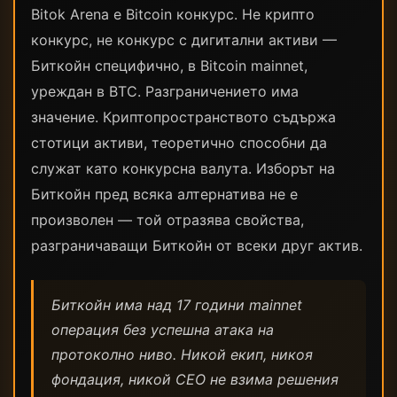
Bitok Arena е Bitcoin конкурс. Не крипто
конкурс, не конкурс с дигитални активи —
Биткойн специфично, в Bitcoin mainnet,
уреждан в BTC. Разграничението има
значение. Криптопространството съдържа
стотици активи, теоретично способни да
служат като конкурсна валута. Изборът на
Биткойн пред всяка алтернатива не е
произволен — той отразява свойства,
разграничаващи Биткойн от всеки друг актив.
Биткойн има над 17 години mainnet
операция без успешна атака на
протоколно ниво. Никой екип, никоя
фондация, никой CEO не взима решения