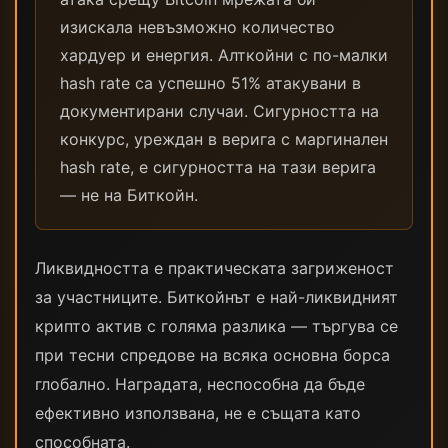
изискала невъзможно количество
хардуер и енергия. Алткойни с по-малки
hash rate са успешно 51% атакувани в
документирани случаи. Сигурността на
конкурс, уреждан в верига с маргинален
hash rate, е сигурността на тази верига
— не на Биткойн.
Ликвидността е практическата загриженост
за участниците. Биткойнът е най-ликвидният
крипто актив с голяма разлика — търгува се
при тесни спредове на всяка основна борса
глобално. Наградата, неспособна да бъде
ефективно използвана, не е същата като
способната.