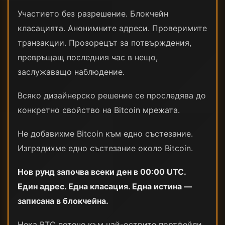
Участието без разрешение. Блокчейн
класацията. Анонимните адреси. Проверимите
транзакции. Прозорецът за потвърждения,
превръщащ последния час в нещо,
заслужаващо наблюдение.
Всяко дизайнерско решение се проследява до
конкретно свойство на Bitcoin мрежата.
Не добавихме Bitcoin към едно състезание.
Изградихме едно състезание около Bitcoin.
Нов рунд започва всеки ден в 00:00 UTC.
Един адрес. Една класация. Една истина —
записана в блокчейна.
Нека BTC потече към най-острите портфейли