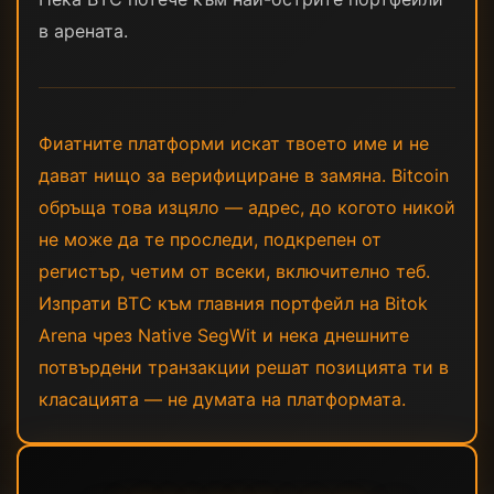
в арената.
Фиатните платформи искат твоето име и не
дават нищо за верифициране в замяна. Bitcoin
обръща това изцяло — адрес, до когото никой
не може да те проследи, подкрепен от
регистър, четим от всеки, включително теб.
Изпрати BTC към главния портфейл на Bitok
Arena чрез Native SegWit и нека днешните
потвърдени транзакции решат позицията ти в
класацията — не думата на платформата.