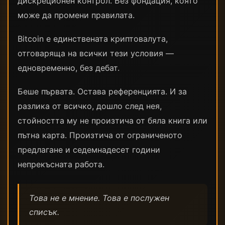
дискреционен контрол. Без фондация, която
може да промени правилата.
Bitcoin е единствената криптовалута,
отговаряща на всички тези условия —
едновременно, без дебат.
Беше първата. Остава референцията. И за
разлика от всичко, дошло след нея,
стойността му не произтича от бяла книга или
пътна карта. Произтича от ограниченото
предлагане и седемнадесет години
непрекъсната работа.
Това не е мнение. Това е послужен
списък.