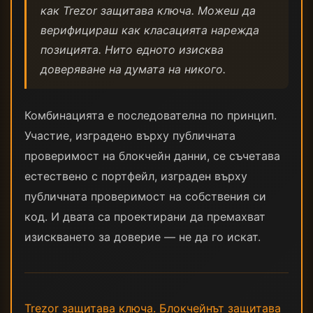
как Trezor защитава ключа. Можеш да
верифицираш как класацията нарежда
позицията. Нито едното изисква
доверяване на думата на никого.
Комбинацията е последователна по принцип.
Участие, изградено върху публичната
проверимост на блокчейн данни, се съчетава
естествено с портфейл, изграден върху
публичната проверимост на собствения си
код. И двата са проектирани да премахват
изискването за доверие — не да го искат.
Trezor защитава ключа. Блокчейнът защитава