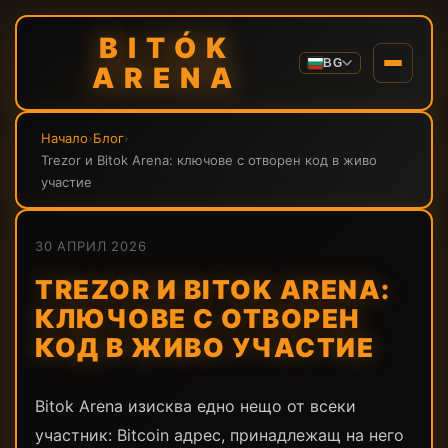
BITÓK
BG
ARENA
Начало
›
Блог
›
Trezor и Bitok Arena: ключове с отворен код в живо
участие
30 АПРИЛ 2026
TREZOR И BITOK ARENA:
КЛЮЧОВЕ С ОТВОРЕН
КОД В ЖИВО УЧАСТИЕ
Bitok Arena изисква едно нещо от всеки
участник: Bitcoin адрес, принадлежащ на него