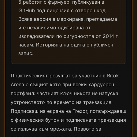
5 работят с фърмуер, публикуван в
GitHub под лицензия с отворен код.
Всяка версия е маркирана, прегледаема
и е независимо одитирана от
изследователи по сигурността от 2014 г.
насам. Историята на одита е публичен
запис.
Практическият резултат за участник в Bitok
Arena е същият като при всеки хардуерен
портфейл: частният ключ никога не напуска
устройството по времето на транзакция.
Подписваш на екрана на Trezor, потвърждаваш
с физическия бутон и подписаната транзакция
се излъчва към мрежата. Правото за