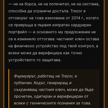
— не на борса, не на попечител, не на система,
способна да ограничи достъпа. Trezor е
отговорът на това изискване от 2014 г., когато
се превръща в първия изпратен хардуерен
портфейл — и основното му предложение не
се е изменило оттогава: частният ключ остава
на физическо устройство под твой контрол, а
всеки може да верифицира как точно
устройството го защитава.
Фърмуерът, работещ на Trezor, е
публичен. Кодът, генериращ и
съхраняващ частния ключ, може да бъде
прочетен, одитиран и верифициран от
всеки с техническите познания за това.