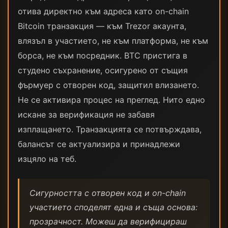
отива директно към адреса като on-chain
Bitcoin транзакция — към Trezor акаунта,
влязъл в участието, не към платформа, не към
борса, не към посредник. BTC пристига в
студено съхранение, осигурено от същия
фърмуер с отворен код, защитил влизането.
Не се активира процес на преглед. Нито едно
искане за верификация не забавя
изплащането. Транзакцията се потвърждава,
балансът се актуализира и принадлежи
изцяло на теб.
Сигурността с отворен код и on-chain
участието споделят една и съща основа:
прозрачност. Можеш да верифицираш