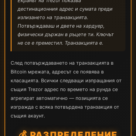
Екранът на Trezor показва
дестинационния адрес и сумата преди
излизането на транзакцията.
Потвърждаваш и двете на хардуер,
физически държан в ръцете ти. Ключът
не се е преместил. Транзакцията е.
След потвърждаването на транзакцията в
Bitcoin мрежата, адресът се появява в
класацията. Всички следващи изпращания от
същия Trezor адрес по времето на рунда се
агрегират автоматично — позицията се
изгражда с всяка потвърдена транзакция от
същия акаунт.
💰 РАЗПРЕДЕЛЕНИЕ