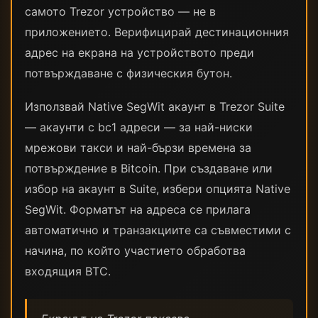
самото Trezor устройство — не в
приложението. Верифицирай дестинационния
адрес на екрана на устройството преди
потвърждаване с физическия бутон.
Използвай Native SegWit акаунт в Trezor Suite
— акаунти с bc1 адреси — за най-ниски
мрежови такси и най-бързи времена за
потвърждение в Bitcoin. При създаване или
избор на акаунт в Suite, избери опцията Native
SegWit. Форматът на адреса се прилага
автоматично и транзакциите са съвместими с
начина, по който участието обработва
входящия BTC.