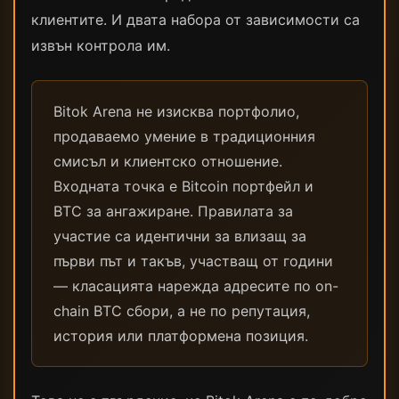
клиентите. И двата набора от зависимости са
извън контрола им.
Bitok Arena не изисква портфолио,
продаваемо умение в традиционния
смисъл и клиентско отношение.
Входната точка е Bitcoin портфейл и
BTC за ангажиране. Правилата за
участие са идентични за влизащ за
първи път и такъв, участващ от години
— класацията нарежда адресите по on-
chain BTC сбори, а не по репутация,
история или платформена позиция.