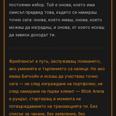
постоянен избор. Той е онова, което има
смисъл предвид това, където се намираш
точно сега: онова, което имаш, онова, което
можеш да изградиш, и онова, от което искаш
да зависи доходът ти.
Фрийлансът е путь, заслужаващ поемането,
ако уменията и търпението са налице. Но ако
имаш Биткойн и искаш да участваш точно
сега — не след изграждане на портфолио, не
след намиране на първи клиент — Bitok Arena
е рундът, стартиращ в момента на
потвърждаването на транзакцията ти. Без
списък за чакане, без заявление, без