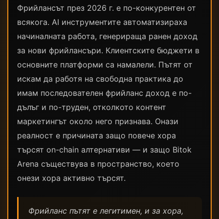
Фрийлансът през 2026 г. е по-конкурентен от
всякога. AI инструментите автоматизираха
начиналната работа, генерираща ранен доход
за нови фрийлансъри. Клиентските бюджети в
основните платформи са намалели. Пътят от
искам да работя на свободна практика до
имам последователен фрийланс доход е по-
дълъг и по-труден, отколкото контент
маркетингът около него признава. Онази
реалност е причината защо повече хора
търсят on-chain алтернативи — и защо Bitok
Arena съществува в пространство, което
онези хора активно търсят.
Фрийланс пътят е легитимен, и за хора,