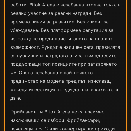
работи, Bitok Arena е незабавна входна точка в
реално участие за реални награди. Без
времева линия за развитие. Без клиент за
убеждаване. Без платформена репутация за
изграждане преди пристигането на първата
възможност. Рундът е наличен сега, правилата
са публични и наградата отива към адресите,
поддържащи топ позициите при затварянето
му. Онова незабавно е най-прякото
предимство на модела пред път, изискващ
месеци инвестиция преди да плати каквото и
да е.
Фрийлансът и Bitok Arena не са взаимно
изключващи се избори. Фрийлансъри,
печелещи в BTC или конвертиращи приходи