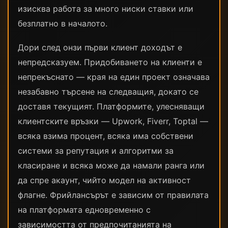
изисква работа за много ниски ставки или
безплатно в началото.
Дори след онзи първи клиент доходът е
непредсказуем. Придобиването на клиенти е
непрекъснато — края на един проект означава
незабавно търсене на следващия, докато се
доставя текущият. Платформите, улесняващи
клиентските връзки — Upwork, Fiverr, Toptal —
всяка взима процент, всяка има собствени
системи за репутация и алгоритми за
класиране и всяка може да намали ранга или
да спре акаунт, чийто модел на активност
флагне. Фрийлансърът е зависим от правилата
на платформата едновременно с
зависимостта от предпочитанията на