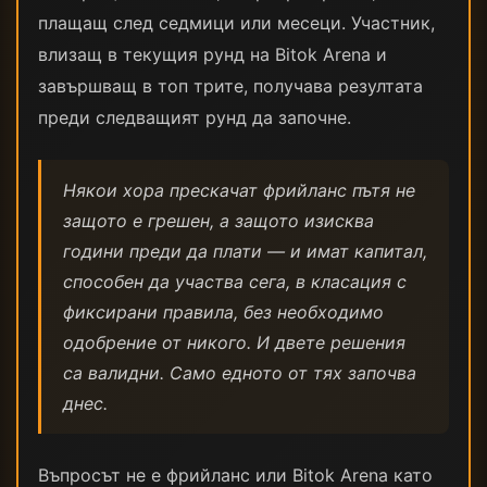
плащащ след седмици или месеци. Участник,
влизащ в текущия рунд на Bitok Arena и
завършващ в топ трите, получава резултата
преди следващият рунд да започне.
Някои хора прескачат фрийланс пътя не
защото е грешен, а защото изисква
години преди да плати — и имат капитал,
способен да участва сега, в класация с
фиксирани правила, без необходимо
одобрение от никого. И двете решения
са валидни. Само едното от тях започва
днес.
Въпросът не е фрийланс или Bitok Arena като