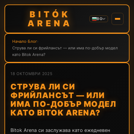
BITÓK
BG
ARENA
Начало
›
Блог
›
Струва ли си фрийлансът — или има по-добър модел
като Bitok Arena?
18 ОКТОМВРИ 2025
СТРУВА ЛИ СИ
ФРИЙЛАНСЪТ — ИЛИ
ИМА ПО-ДОБЪР МОДЕЛ
КАТО BITOK ARENA?
Bitok Arena си заслужава като ежедневен