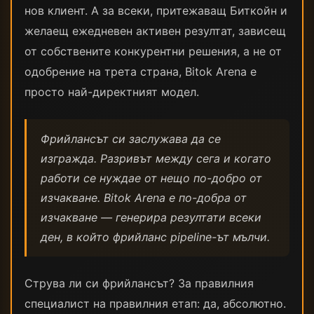
нов клиент. А за всеки, притежаващ Биткойн и
желаещ ежедневен активен резултат, зависещ
от собствените конкурентни решения, а не от
одобрение на трета страна, Bitok Arena е
просто най-директният модел.
Фрийлансът си заслужава да се
изгражда. Разривът между сега и когато
работи се нуждае от нещо по-добро от
изчакване. Bitok Arena е по-добра от
изчакване — генерира резултати всеки
ден, в който фрийланс pipeline-ът мълчи.
Струва ли си фрийлансът? За правилния
специалист на правилния етап: да, абсолютно.