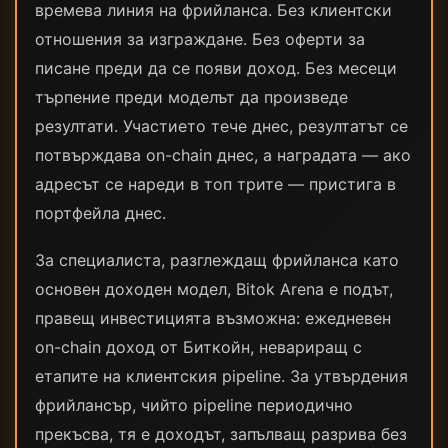
времева линия на фрийланса. Без клиентски
отношения за изграждане. Без оферти за
писане преди да се появи доход. Без месеци
търпение преди моделът да произведе
резултати. Участието тече днес, резултатът се
потвърждава on-chain днес, а наградата — ако
адресът се нареди в топ трите — пристига в
портфейла днес.
За специалиста, разглеждащ фрийланса като
основен доходен модел, Bitok Arena е подът,
правещ инвестицията възможна: ежедневен
on-chain доход от Биткойн, невариращ с
етапите на клиентския pipeline. За утвърдения
фрийлансър, чийто pipeline периодично
прекъсва, тя е доходът, запълващ разрива без