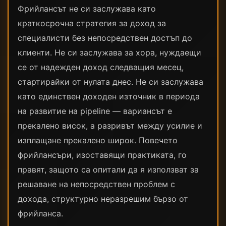
Фрийлансът не си заслужава като
краткосрочна стратегия за доход за
специалисти без непосредствен достъп до
клиенти. Не си заслужава за хора, нуждаещи
се от надежден доход следващия месец,
стартирайки от нулата днес. Не си заслужава
като единствен доходен източник в периода
на развитие на pipeline — вариансът е
прекалено висок, а разривът между усилие и
изплащане прекалено широк. Повечето
фрийлансъри, изоставящи практиката, го
правят, защото са опитали да я използват за
решаване на непосредствен проблем с
дохода, структурно неразрешим бързо от
фрийланса.