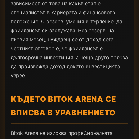
зависимост от това на какъв етап е
специалистът в кариерата и финансовото
положение. С резерв, умения и търпение: да,
фрийлансът си заслужава. Без резерв, на
първия месец, нуждаещ се от доход сега:
честният отговор е, че фрийлансът е
дългосрочна инвестиция, а нещо друго трябва
да произвежда доход докато инвестицията
узрее.
КЪДЕТО BITOK ARENA СЕ
ВПИСВА В УРАВНЕНИЕТО
Bitok Arena не изисква профеCионалната