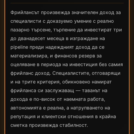
Фрийлансът произвежда значителен доход за
специалисти с доказуемо умение с реално
пазарно търсене, търпение да инвестират три
до дванадесет месеца в изграждане на
pipeline преди надеждният доход да се
материализира, и финансов резерв за
оцеляване в периода на инвестиция без самия
фрийланс доход. Специалистите, отговарящи
и на трите критерия, обикновено намират
фрийланса си заслужаващ — таванът на
дохода е по-висок от наемната работа,
автономията е реална, а натрупването на
репутация и клиентски отношения в крайна
сметка произвежда стабилност.