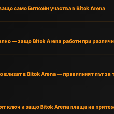
ащо само Биткойн участва в Bitok Arena
лно — защо Bitok Arena работи при различ
o влизат в Bitok Arena — правилният път за 
ят ключ и защо Bitok Arena плаща на прите