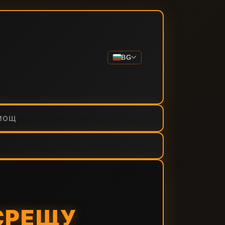
BG
МОЩ
СРЕЩУ