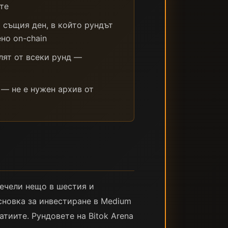
те
 същия ден, в който рундът
но on-chain
лят от всеки рунд —
 — не е нужен архив от
печели нещо в шестия и
сновка за инвестиране в Medium
тиите. Рундовете на Bitok Arena