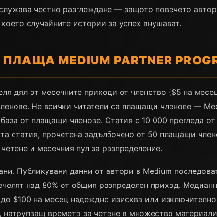
служава честно разглеждане — защото повечето автори
 което случайните истории за успех внушават.
ПЛАЩА MEDIUM PARTNER PROGR
ля дял от месечните приходи от членство ($5 на месец 
членове. Не всички читатели са плащащи членове — Me
 база от плащащи членове. Статия с 10 000 прегледа от
ата статия, прочетена задълбочено от 50 плащащи член
 четене и месечния пул за разпределение.
ни. Публикувани данни от автори в Medium последоват
печелят над 80% от общия разпределен приход. Медианн
 до $100 на месец надеждно изисква или изключително
, натрупващ времето за четене в множество материали