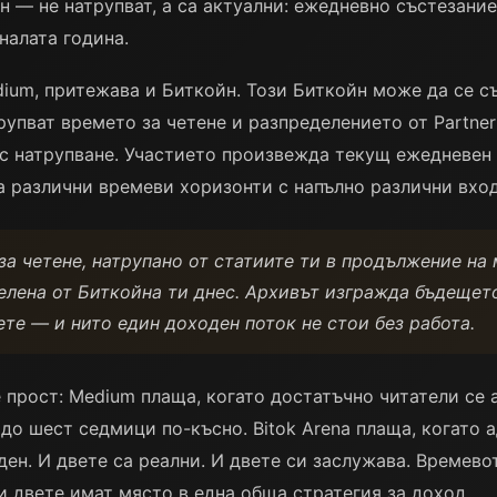
 — не натрупват, а са актуални: ежедневно състезание
налата година.
ium, притежава и Биткойн. Този Биткойн може да се съ
рупват времето за четене и разпределението от Partne
с натрупване. Участието произвежда текущ ежедневен 
а различни времеви хоризонти с напълно различни вхо
а четене, натрупано от статиите ти в продължение на м
челена от Биткойна ти днес. Архивът изгражда бъдещет
те — и нито един доходен поток не стои без работа.
е прост: Medium плаща, когато достатъчно читатели се
до шест седмици по-късно. Bitok Arena плаща, когато а
ен. И двете са реални. И двете си заслужава. Времево
и двете имат място в една обща стратегия за доход.