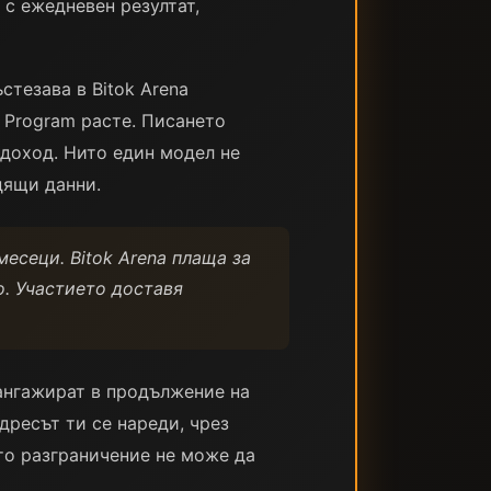
 с ежедневен резултат,
стезава в Bitok Arena
r Program расте. Писането
доход. Нито един модел не
дящи данни.
есеци. Bitok Arena плаща за
о. Участието доставя
 ангажират в продължение на
дресът ти се нареди, чрез
то разграничение не може да