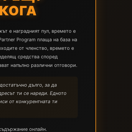
 КОГА
кът е наградният пул, времето е
artner Program плаща на база на
ходите от членство, времето е
ределящ средства според
ават напълно различни отговори.
достатъчно дълго, за да
дресът ти се нареди. Едното
иси от конкурентната ти
 съдържание онлайн.