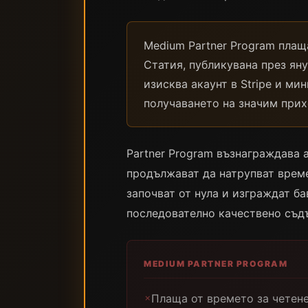
Medium Partner Program плащ
Статия, публикувана през ян
изисква акаунт в Stripe и ми
получаването на значим прихо
Partner Program възнаграждава 
продължават да натрупват време
започват от нула и изграждат б
последователно качествено съдъ
MEDIUM PARTNER PROGRAM
Плаща от времето за четене
✗