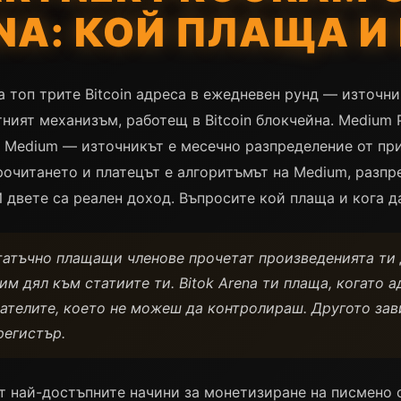
NA: КОЙ ПЛАЩА И
а топ трите Bitcoin адреса в ежедневен рунд — източни
ният механизъм, работещ в Bitcoin блокчейна. Medium P
а Medium — източникът е месечно разпределение от при
рочитането и платецът е алгоритъмът на Medium, разп
И двете са реален доход. Въпросите кой плаща и кога д
татъчно плащащи членове прочетат произведенията ти 
м дял към статиите ти. Bitok Arena ти плаща, когато а
тателите, което не можеш да контролираш. Другото зав
регистър.
от най-достъпните начини за монетизиране на писмено