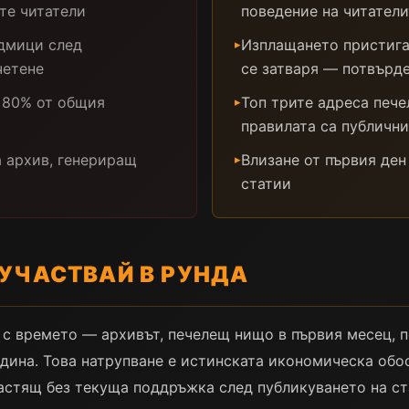
те читатели
поведение на читатели
дмици след
Изплащането пристига
▸
четене
се затваря — потвърде
т 80% от общия
Топ трите адреса пече
▸
правилата са публични
а архив, генериращ
Влизане от първия ден
▸
статии
 УЧАСТВАЙ В РУНДА
 с времето — архивът, печелещ нищо в първия месец, 
одина. Това натрупване е истинската икономическа обо
растящ без текуща поддръжка след публикуването на ста