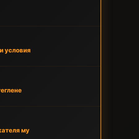
ни условия
теглене
жателя му