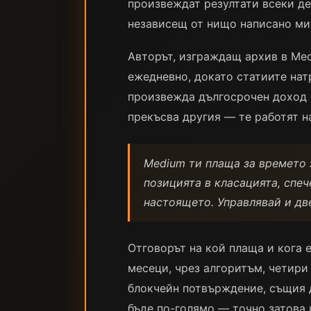
произвеждат резултати всеки ден
независещ от нищо написано ми
Авторът, изграждащ архив в Med
ежедневно, докато статиите нат
произвежда дългосрочен доход 
прекъсва другия — те работят н
Medium ти плаща за времето з
позицията в класацията, спе
настоящето. Управлявай и две
Отговорът на кой плаща и кога 
месеци, чрез алгоритъм, четири 
блокчейн потвърждение, същия д
бъде по-голямо — точно затова 