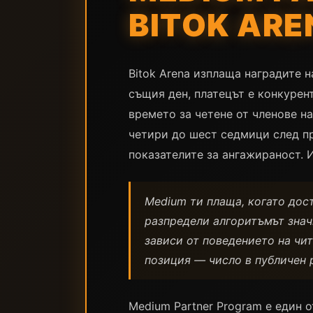
BITOK ARE
Bitok Arena изплаща наградите н
същия ден, платецът е конкурент
времето за четене от членове н
четири до шест седмици след п
показателите за ангажираност. 
Medium ти плаща, когато дос
разпредели алгоритъмът значи
зависи от поведението на чи
позиция — число в публичен 
Medium Partner Program е един 