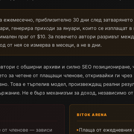
а ежемесечно, приблизително 30 дни след затварянето 
уари, генерира приходи за януари, които се изплащат в
нимален праг от $10. За повечето автори разривът меж
д от нея се измерва в месеци, а не в дни.
автори с обширни архиви и силно SEO позициониране, 
то за четене от плащащи членове, откривайки ги чрез 
авно. Това е търпелив модел, произвеждащ реални резу
ржание. Не е бърз механизъм за доход, независимо от 
BITOK ARENA
 от членове — зависи
Плаща от ежедневния 
▸