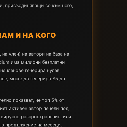
, присъединяващи се към него,
AM И НА КОГО
на член) на автори на база на
dium има милиони безплатни
 нечленове генерира нулев
ове, може да генерира $5 до
елно показват, че топ 5% от
ият активен автор печели под
 вирусно разпространение, или
 в продължение на месеци.