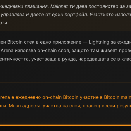
 ежедневни плащания. Mainnet ти дава постоянство за з
 управлява и двете от един портфейл. Участието изпол
ати.
н Bitcoin стек в едно приложение — Lightning за ежедн
k Arena използва on-chain слоя, защото там живеят про
дентичността, участваща в рунда, наредващата се в кла
rena е ежедневно on-chain Bitcoin участие в Bitcoin mai
ти. Muun адресът участва на слоя, правещ всеки резул