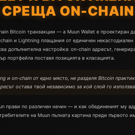
G СРЕЩА ON-CHAI
hain Bitcoin транзакции — а Muun Wallet е проектиран д
chain и Lightning плащания от единичен некастодиален
ва допълнителна настройка: on-chain адресът, генерира
ър портфейла поставя позицията в класацията.
ng и on-chain от едно място, не разделя Bitcoin практи
дресът остава твой независимо за кой слой го използва
un прави по различен начин — и как обединеният му ад
отребителите на Muun пълната картина преди първото им