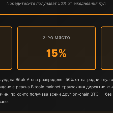
Победителите получават 50% от ежедневния пул.
2-РО МЯСТО
15%
унд на Bitok Arena разпределят 50% от наградния пул on
лащане е реална Bitcoin mainnet транзакция директно к
чин, по който получава всеки друг on-chain BTC — без с
ане.