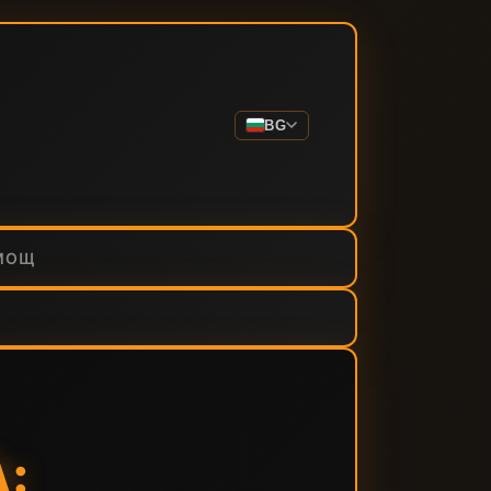
BG
МОЩ
: