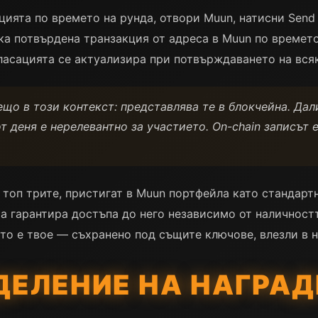
ията по времето на рунда, отвори Muun, натисни Send
ка потвърдена транзакция от адреса в Muun по времето
ласацията се актуализира при потвърждаването на всяк
що в този контекст: представлява те в блокчейна. Дали
т деня е нерелевантно за участието. On-chain записът 
 топ трите, пристигат в Muun портфейла като стандартн
ата гарантира достъпа до него независимо от наличнос
ето е твое — съхранено под същите ключове, влезли в н
ДЕЛЕНИЕ НА НАГРАД