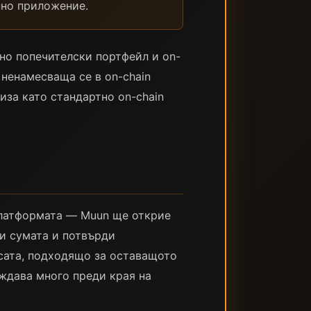
пно приложение.
лно попечителски портфейл и on-
, ненамесваща се в on-chain
иза като стандартно on-chain
платформата — Muun ще открие
ди сумата и потвърди
ксата, подходящо за оставащото
ждава много преди края на