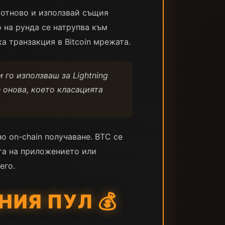
 отново и използвай същия
 на рунда се натрупва към
а транзакция в Bitcoin мрежата.
 го използваш за Lightning
е онова, което класацията
о on-chain получаване. BTC се
тта на приложението или
его.
НИЯ ПУЛ 💰