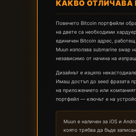
КАКВО ОТЛИЧАВА 
Повечето Bitcoin портфейли обра
на двете са необходими хардуер
единичен Bitcoin адрес, работещ
Muun използва submarine swap на
независимо от начина на изпращ
Дизайнът е изцяло некастодиале
Имаш достъп до seed фразата п
на приложението или компанията
портфейл — ключът е на устройс
Muun е наличен за iOS и And
която трябва да бъде записан