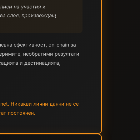
аписи на участия и
зва слоя, произвеждащ
евна ефективност, on-chain за
веримите, необратими резултати
сацията и дестинацията,
nnet. Никакви лични данни не се
тат постоянен.