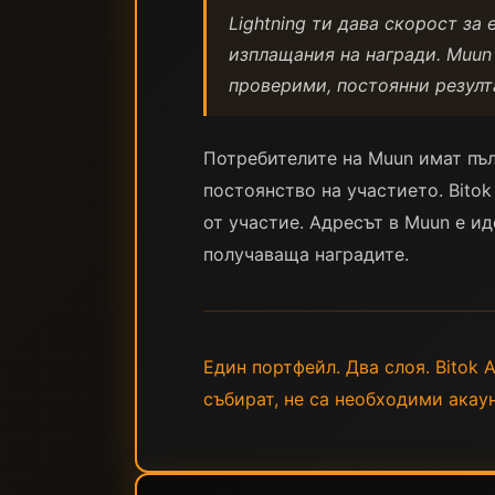
Lightning ти дава скорост за
изплащания на награди. Muun
проверими, постоянни резулт
Потребителите на Muun имат пъле
постоянство на участието. Bito
от участие. Адресът в Muun е и
получаваща наградите.
Един портфейл. Два слоя. Bitok A
събират, не са необходими акаун