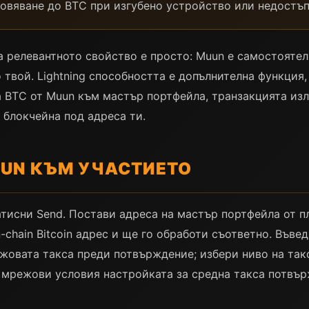
новяване до BTC при изгубено устройство или недостъ
ena релевантното свойство е просто: Muun е самостояте
ло твой. Lightning способността е допълнителна функция
 BTC от Muun към мастър портфейла, транзакцията изл
в блокчейна под адреса ти.
UN КЪМ УЧАСТИЕТО
тисни Send. Постави адреса на мастър портфейла от 
-chain Bitcoin адрес и ще го обработи съответно. Въве
жовата такса преди потвърждение; избери ниво на та
 мрежови условия настройката за средна такса потвър