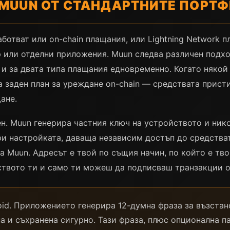
MUUN ОТ СТАНДАРТНИТЕ ПОРТ
ботват или on-chain плащания, или Lightning Network п
 или отделни приложения. Muun следва различен подхо
 и за двата типа плащания едновременно. Когато някой
 заден план за уреждане on-chain — средствата присти
ане.
н. Muun генерира частния ключ на устройството и нико
ри настройката, даваща независим достъп до средства
 Muun. Адресът е твой по същия начин, по който е тво
твото ти и само ти можеш да подписваш транзакции о
roid. Приложението генерира 12-думна фраза за възстан
а и съхранена сигурно. Тази фраза, плюс опционална п