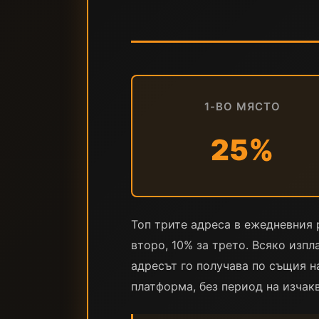
1-ВО МЯСТО
25%
Топ трите адреса в ежедневния р
второ, 10% за трето. Всяко изп
адресът го получава по същия на
платформа, без период на изчакв