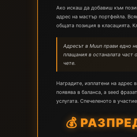
Ако искаш да добавиш към позиц
адрес на мастър портфейла. Вся
общата позиция в класацията. К
Адресът в Muun прави едно не
плащания в останалата част о
чете.
Наградите, изплатени на адрес в
появява в баланса, а seed фраз
услугата. Спечеленото в участи
💰 РАЗПРЕ