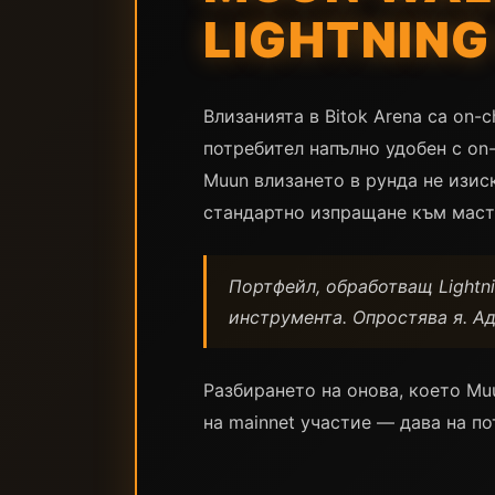
LIGHTNIN
Влизанията в Bitok Arena са on-c
потребител напълно удобен с on-
Muun влизането в рунда не изиск
стандартно изпращане към маст
Портфейл, обработващ Lightni
инструмента. Опростява я. А
Разбирането на онова, което Mu
на mainnet участие — дава на п