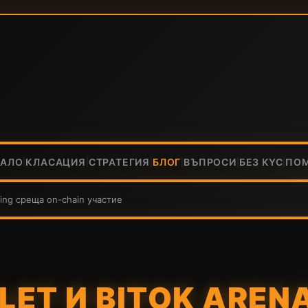
ЧАЛО
КЛАСАЦИЯ
СТРАТЕГИЯ
БЛОГ
ВЪПРОСИ
БЕЗ KYC
ПО
|
|
|
|
|
|
ning среща on-chain участие
ET И BITOK ARENA