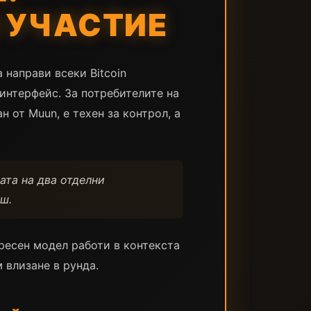
N УЧАСТИЕ
а направи всеки Bitcoin
 интерфейс. За потребителите на
н от Muun, е техен за контрол, а
ката на два отделни
ш.
ресен модел работи в контекста
 влизане в рунда.