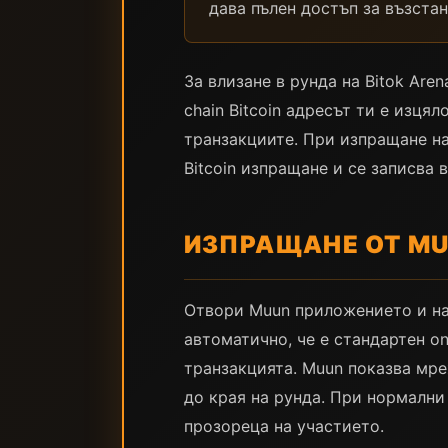
дава пълен достъп за възста
За влизане в рунда на Bitok Ar
chain Bitcoin адресът ти е изця
транзакциите. При изпращане на
Bitcoin изпращане и се записва 
ИЗПРАЩАНЕ ОТ MU
Отвори Muun приложението и на
автоматично, че е стандартен on
транзакцията. Muun показва мре
до края на рунда. При нормални
прозореца на участието.