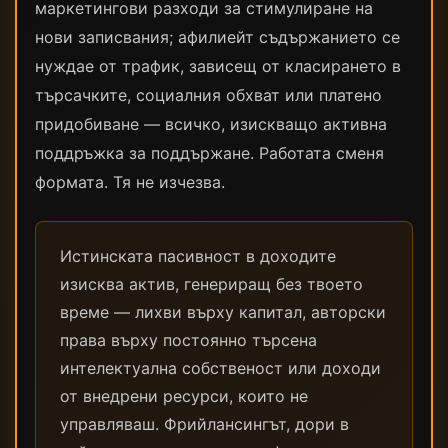
маркетингови разходи за стимулиране на
нови записвания; афилиейт съдържанието се
нуждае от трафик, зависещ от класирането в
търсачките, социалния обхват или платено
придобиване — всичко, изискващо активна
поддръжка за поддържане. Работата сменя
формата. Тя не изчезва.
Истинската пасивност в доходите
изисква актив, генериращ без твоето
време — лихви върху капитал, авторски
права върху постоянно търсена
интелектуална собственост или доходи
от внедрени ресурси, които не
управляваш. Фрийлансингът, дори в