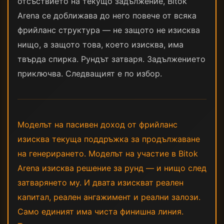
отсъствието на текущо задължение, Bitok
Arena се доближава до него повече от всяка
фрийланс структура — не защото не изисква
нищо, а защото това, което изисква, има
твърда спирка. Рундът затваря. Задължението
приключва. Следващият е по избор.
Моделът на пасивен доход от фрийланс
изисква текуща поддръжка за продължаване
на генерирането. Моделът на участие в Bitok
Arena изисква решение за рунд — и нищо след
затварянето му. И двата изискват реален
капитал, реален ангажимент и реални залози.
Само единият има чиста финишна линия.