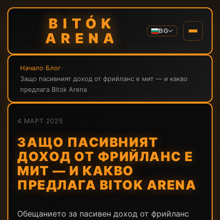
BITÓK
BG
ARENA
Начало
›
Блог
›
Защо пасивният доход от фрийланс е мит — и какво
предлага Bitok Arena
4 МАРТ 2025
ЗАЩО ПАСИВНИЯТ
ДОХОД ОТ ФРИЙЛАНС Е
МИТ — И КАКВО
ПРЕДЛАГА BITOK ARENA
Обещанието за пасивен доход от фрийланс