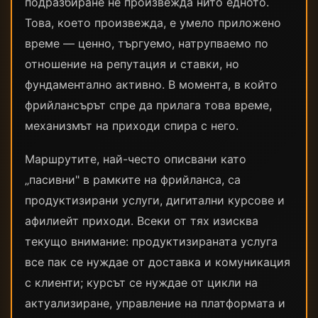
подразбиране не произвежда нито едното.
Това, което произвежда, е умело приложено
време — ценно, търгуемо, натрупваемо по
отношение на репутация и ставки, но
фундаментално активно. В момента, в който
фрийлансърът спре да прилага това време,
механизмът на приходи спира с него.
Маршрутите, най-често описвани като
„пасивни" в рамките на фрийланса, са
продуктизирани услуги, дигитални курсове и
афилиейт приходи. Всеки от тях изисква
текущо внимание: продуктизираната услуга
все пак се нуждае от доставка и комуникация
с клиенти; курсът се нуждае от цикли на
актуализиране, управление на платформата и