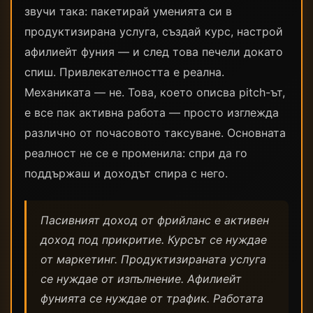
звучи така: пакетирай уменията си в
продуктизирана услуга, създай курс, настрой
афилиейт фуния — и след това печели докато
спиш. Привлекателността е реална.
Механиката — не. Това, което описва pitch-ът,
е все пак активна работа — просто изглежда
различно от почасовото таксуване. Основната
реалност не се е променила: спри да го
поддържаш и доходът спира с него.
Пасивният доход от фрийланс е активен
доход под прикритие. Курсът се нуждае
от маркетинг. Продуктизираната услуга
се нуждае от изпълнение. Афилиейт
фунията се нуждае от трафик. Работата