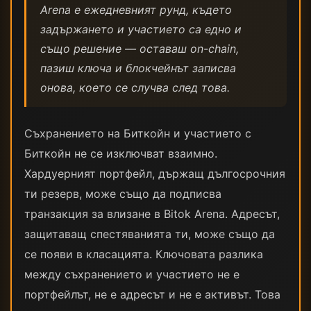
Arena е ежедневният рунд, където
задържането и участието са едно и
също решение — оставаш on-chain,
пазиш ключа и блокчейнът записва
онова, което се случва след това.
Съхранението на Биткойн и участието с
Биткойн не се изключват взаимно.
Хардуерният портфейл, държащ дългосрочния
ти резерв, може също да подписва
транзакция за влизане в Bitok Arena. Адресът,
защитаващ спестяванията ти, може също да
се появи в класацията. Ключовата разлика
между съхранението и участието не е
портфейлът, не е адресът и не е активът. Това