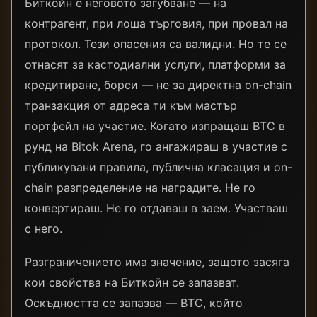
Биткойн е неговото загубване — на
контрагент, при лоша търговия, при провал на
протокол. Тези опасения са валидни. Но те се
отнасят за кастодиални услуги, платформи за
кредитиране, борси — не за директна on-chain
транзакция от адреса ти към мастър
портфейл на участие. Когато изпращаш BTC в
рунд на Bitok Arena, го ангажираш в участие с
публикувани правила, публична класация и on-
chain разпределение на наградите. Не го
конвертираш. Не го отдаваш в заем. Участваш
с него.
Разграничението има значение, защото засяга
кои свойства на Биткойн се запазват.
Оскъдността се запазва — BTC, който