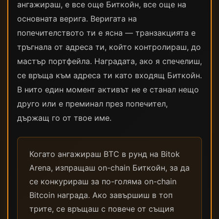
ангажираш, е все още Биткойн, все още на
основната верига. Веригата на
попечителството ти е ясна — транзакцията е
тръгнала от адреса ти, който контролираш, до
мастър портфейла. Наградата, ако я спечелиш,
се връща към адреса ти като входящ Биткойн.
В нито един момент активът не е станал нещо
друго или е преминал през попечител,
държащ го от твое имe.
Когато ангажираш BTC в рунд на Bitok
Arena, изпращаш on-chain Биткойн, за да
се конкурираш за по-голяма on-chain
Bitcoin награда. Ако завършиш в топ
трите, се връщаш с повече от същия