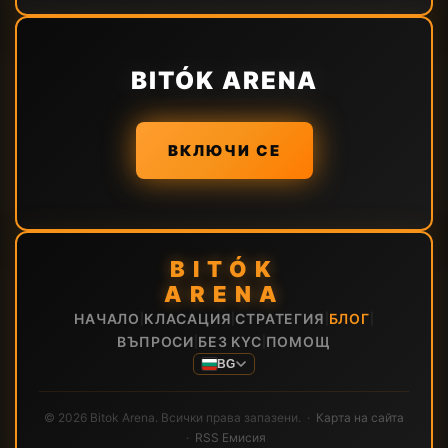
BITÓK ARENA
ВКЛЮЧИ СЕ
BITÓK
ARENA
НАЧАЛО
КЛАСАЦИЯ
СТРАТЕГИЯ
БЛОГ
|
|
|
|
ВЪПРОСИ
БЕЗ KYC
ПОМОЩ
|
|
BG
© 2026 Bitok Arena. Всички права запазени. ·
Карта на сайта
·
RSS Емисия