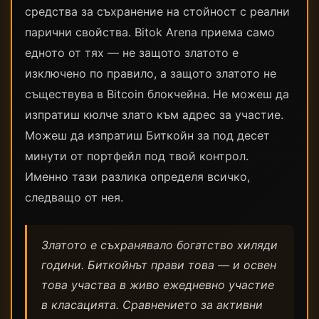
средства за съхранение на стойност с реални
парични свойства. Bitok Arena приема само
едното от тях — не защото златото е
изключено по правило, а защото златото не
съществува в Bitcoin блокчейна. Не можеш да
изпратиш кюлче злато към адрес за участие.
Можеш да изпратиш Биткойн за под десет
минути от портфейл под твой контрол.
Именно тази разлика определя всичко,
следващо от нея.
Златото е съхранявало богатство хиляди
години. Биткойнът прави това — и освен
това участва в живо ежедневно участие
в класацията. Сравнението за активни