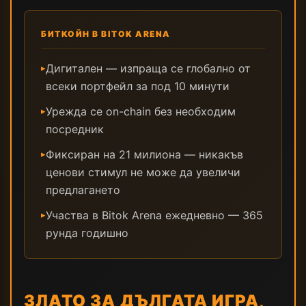
БИТКОЙН В BITOK ARENA
Дигитален — изпраща се глобално от
▸
всеки портфейл за под 10 минути
Урежда се on-chain без необходим
▸
посредник
Фиксиран на 21 милиона — никакъв
▸
ценови стимул не може да увеличи
предлагането
Участва в Bitok Arena ежедневно — 365
▸
рунда годишно
ЗЛАТО ЗА ДЪЛГАТА ИГРА,