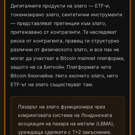
Дигиталните продукти на злато — ETF-и,
токенизирано злато, синтетични инструменти
— представляват претенции към злато,
притежавано от контрагенти. Те наследяват
риска от контрагента, правещ ги структурно
различни от физическото злато, и все пак не
могат да участват в Bitcoin mainnet платформа,
защото не са Биткойн. Платформата чете
Bitcoin блокчейна. Нито кюлчето злато, нито
ETF-ът на злато съществуват там.
Пазарът на злато функционира чрез
клиринговата система на Лондонската
асоциация на пазара на метали (LBMA),
уреждаща сделките с T+2 закъснение.