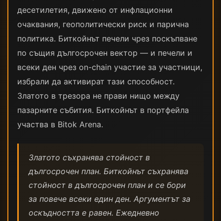
десетилетия, движено от инфлационни
очаквания, геополитически риск и парична
политика. Биткойнът печели чрез поскъпване
по същия дългосрочен вектор — и печели и
всеки ден чрез on-chain участие за участници,
избрали да активират тази способност.
Златото в трезора не прави нищо между
пазарните събития. Биткойнът в портфейла
участва в Bitok Arena.
Златото съхранява стойност в
дългосрочен план. Биткойнът съхранява
стойност в дългосрочен план и се бори
за повече всеки един ден. Аргументът за
оскъдността е равен. Ежедневно