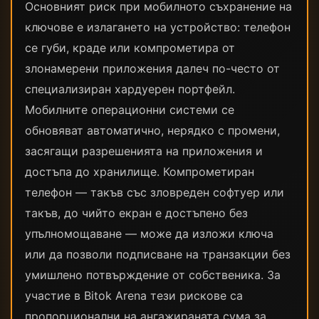
Основният риск при мобилното съхранение на
ключове е излагането на устройство: телефон
се губи, краде или компрометира от
злонамерени приложения далеч по-често от
специализиран хардуерен портфейл.
Мобилните операционни системи се
обновяват автоматично, нерядко с промени,
засягащи разрешенията на приложения и
достъпа до хранилище. Компрометиран
телефон — такъв със зловреден софтуер или
такъв, до чийто екран е достъпено без
упълномощаване — може да изложи ключа
или да позволи подписване на транзакции без
умишлено потвърждение от собственика. За
участие в Bitok Arena тези рискове са
пропорционални на ангажираната сума за