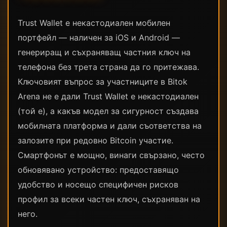
Trust Wallet е некастодиален мобилен
портфейл — наличен за iOS и Android —
генериращ и съхраняващ частния ключ на
телефона без трета страна да го притежава.
Ключовият въпрос за участниците в Bitok
Arena не е дали Trust Wallet е некастодиален
(той е), а какъв модел за сигурност създава
мобилната платформа и дали съответства на
залозите при редовно Bitcoin участие.
Смартфонът е мощно, винаги свързано, често
обновявано устройство: предоставящо
удобство и носещо специфичен рисков
профил за всеки частен ключ, съхраняван на
него.