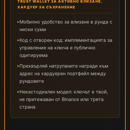
TRUST WALLET ЗА АКТИВНО ВЛИЗАНЕ,
ХАРДУЕР ЗА СЪХРАНЕНИЕ
Мобилно удобство за влизане в рунда с
▸
ниски суми
Код с отворен код: имплементацията за
▸
управление на ключа е публично
одитируема
Прехвърляй натрупаните награди към
▸
адрес на хардуерен портфейл между
рундовете
Некастодиален модел: ключът е твой,
▸
не притежаван от Binance или трета
страна