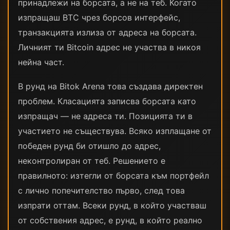
принадлежи на борсата, а не на теб. Когато
изпращаш BTC чрез борсов интерфейс,
транзакцията излиза от адреса на борсата.
Личният ти Bitcoin адрес не участва в никоя
нейна част.
В рунд на Bitok Arena това създава директен
проблем. Класацията записва борсата като
изпращач — не адреса ти. Позицията ти в
участието не съществува. Всяко изплащане от
победен рунд би отишло до адрес,
неконтролиран от теб. Решението е
правилното: изтегли от борсата към портфейл
с лично попечителство първо, след това
изпрати оттам. Всеки рунд, в който участваш
от собствения адрес, е рунд, в който реално