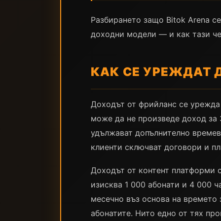
Разбирането защо Bitok Arena с
доходни модели — и как тази че
КАК СЕ УРЕЖДАТ 
Доходът от фрийланс се урежда 
може да не произведе доход за 
удължават допълнително времев
клиенти сключват договори и п
Доходът от контент платформи с
изисква 1 000 абонати и 4 000 
месечно въз основа на времето 
абонатите. Нито едно от тях пр