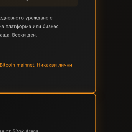
жедневното уреждане е
на платформа или бизнес
аща. Всеки ден.
 Bitcoin mainnet. Никакви лични
е от Bitok Arena.