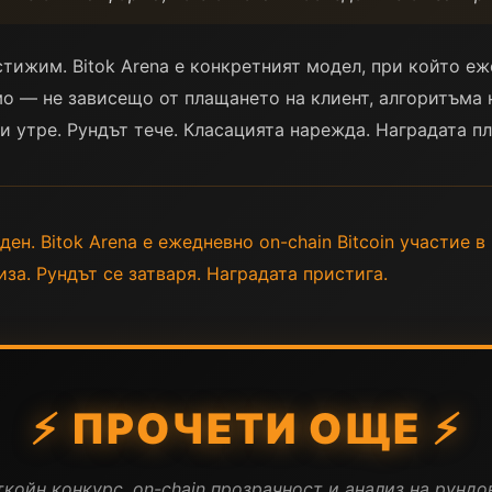
тижим. Bitok Arena е конкретният модел, при който е
мо — не зависещо от плащането на клиент, алгоритъма 
и утре. Рундът тече. Класацията нарежда. Наградата пл
ден. Bitok Arena е ежедневно on-chain Bitcoin участие в
иза. Рундът се затваря. Наградата пристига.
⚡ ПРОЧЕТИ ОЩЕ ⚡
койн конкурс, on-chain прозрачност и анализ на рундов