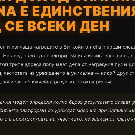
NA Е ЕДИНСТВЕНИ
СЕ ВСЕКИ ДЕН
ден и изплаща наградите в Биткойн on-chain преди след
. Не след преглед от алгоритъм или изчистване на праг
оп трите адреса получават дела от наградния пул и цик
, честотата на уреждането е уникална — никой друг с
 записан в блокчейна резултат с такъв ритъм.
дния модел определя колко бързо резултатите стават 
ентните платформи се уреждат месечно при изпълнение 
 е в архитектурата на участието, не зависи от платеж