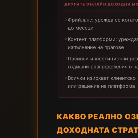
ДРУГИТЕ ОНЛАЙН ДОХОДНИ М
Фрийланс: урежда се когато
✗
до месеци
Контент платформи: урежда
✗
изпълнение на прагове
Пасивни инвестиционни рез
✗
годишни разпределения в н
Всички изискват клиентско
✗
или решение на платформа
КАКВО РЕАЛНО О
ДОХОДНАТА СТРАТ