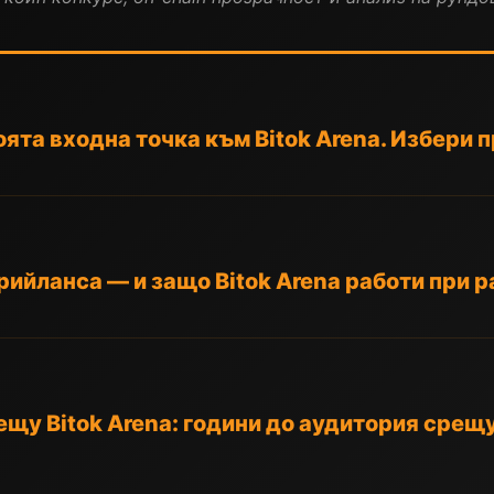
оята входна точка към Bitok Arena. Избери 
ийланса — и защо Bitok Arena работи при 
щу Bitok Arena: години до аудитория срещ