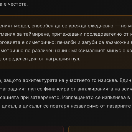
а е честота.
веният модел, способен да се урежда ежедневно — но 
умения за таймиране, притежавани последователно от 
говията е симетрично: печалби и загуби са възможни 
симетрично по различен начин: максималният минус е к
 определен дял от наградния пул.
, защото архитектурата на участието го изисква. Един 
 Наградният пул се финансира от ангажиранията на вси
сацията при затварянето. Изплащането се изпълнява в B
в цикъл, а цикълът се повтаря независимо от пазарнит