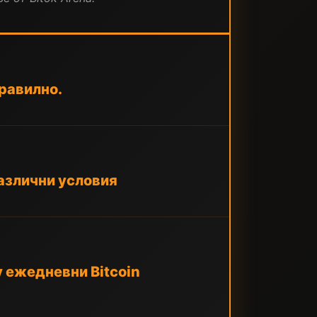
правилно.
различни условия
у ежедневни Bitcoin