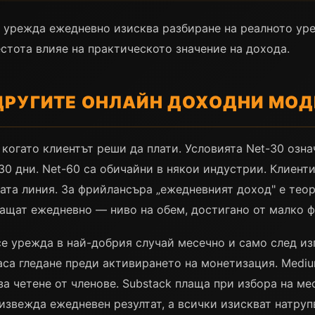
е урежда ежедневно изисква разбиране на реалното ур
стота влияе на практическото значение на дохода.
ДРУГИТЕ ОНЛАЙН ДОХОДНИ МОДЕ
когато клиентът реши да плати. Условията Net-30 озна
30 дни. Net-60 са обичайни в някои индустрии. Клиент
ата линия. За фрийлансъра „ежедневният доход" е тео
лащат ежедневно — ниво на обем, достигано от малко 
е урежда в най-добрия случай месечно и само след из
часа гледане преди активирането на монетизация. Medi
за четене от членове. Substack плаща при избора на ме
оизвежда ежедневен резултат, а всички изискват натру