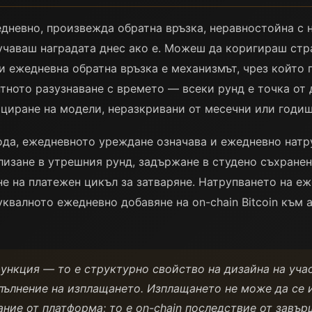
невно, произвежда обратна връзка, неравностойна с н
учаваш наградата днес ако е. Можеш да коригираш стр
ази ежедневна обратна връзка е механизмът, чрез който
нтното разузнаване с времето — всеки рунд е точка от 
ициране на модели, неразкривани от месечни или годи
ода, ежедневното уреждане означава и ежедневно натруп
влизане в утрешния рунд, задържане в студено съхране
ане на платежен цикъл за затваряне. Натрупването на е
уквалното ежедневно добавяне на on-chain Bitcoin към
нкция — то е структурно свойство на дизайна на участ
зпълнение на изплащането. Изплащането не може да се 
ние от платформа; то е on-chain последствие от завър