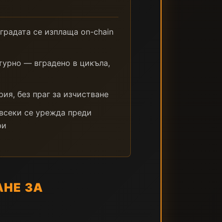
аградата се изплаща on-chain
турно — вградено в цикъла,
рия, без праг за изчистване
всеки се урежда преди
ри
НЕ ЗА