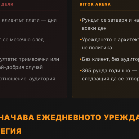
ОДЕЛИ
BITOK ARENA
 клиентът плати — дни
Рундът се затваря и н
▸
всеки ден
т се месечно след
Уреждането е архитек
▸
не политика
ултати: тримесечни или
Без клиент, без аудито
▸
ай-добрия случай
365 рунда годишно — 
▸
 отношение, аудитория
следващия да се отво
ЗНАЧАВА ЕЖЕДНЕВНОТО УРЕЖДА
ЕГИЯ