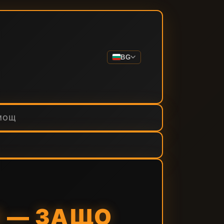
BG
МОЩ
 — ЗАЩО