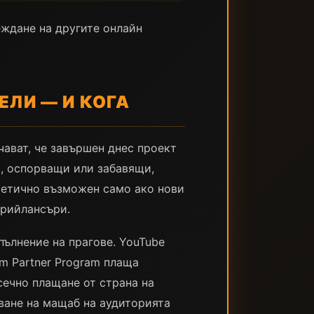
еждане на другите онлайн
ЛИ — И КОГА
чават, че завършен днес проект
и, оспорващи или забавящи,
ретично възможен само ако нови
фрийлансъри.
пълнение на прагове. YouTube
um Partner Program плаща
сечно плащане от страна на
пване на мащаб на аудиторията