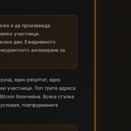
може и да произвежда
малко участници.
всеки ден. Ежедневното
онкурентното ангажиране за
рунд, един резултат, едно
чки участници. Топ трите адреса
itcoin блокчейна. Всяка стъпка
е условия, платформените