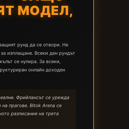
ЯТ МОДЕЛ,
ващият рунд да се отвори. Не
 за изплащане. Всеки ден рундът
ълът се нулира. За всеки,
труктуриран онлайн доходен
реални. Фрийлансът се урежда
на прагове. Bitok Arena се
ното разписание на трета