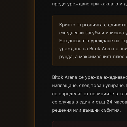
преди уреждане при каквато и д
Крипто търговията е единст
ежедневни загуби и изисква 
Ежедневното уреждане на тър
уреждане на Bitok Arena е а
рунда, а максималният плюс е
Bitok Arena се урежда ежедневно
изплащане, след това нулиране.
се определят от позициите в кла
се случва в един и същ 24-часо
решения или външни събития.