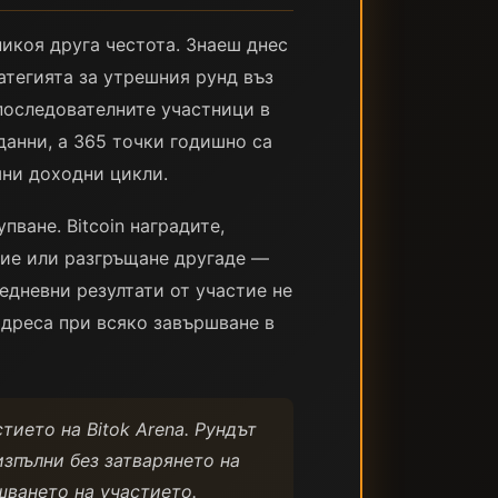
икоя друга честота. Знаеш днес
атегията за утрешния рунд въз
 последователните участници в
данни, а 365 точки годишно са
шни доходни цикли.
ване. Bitcoin наградите,
ние или разгръщане другаде —
жедневни резултати от участие не
 адреса при всяко завършване в
ието на Bitok Arena. Рундът
изпълни без затварянето на
шването на участието.