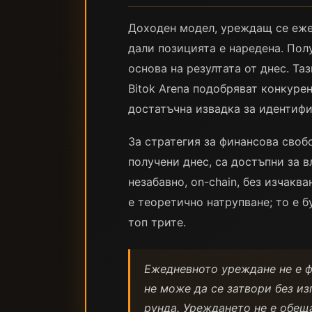
Доходен модел, уреждащ се ежед
дали позицията е наредена. Пол
основа на резултата от днес. Т
Bitok Arena подобряват конкуре
достатъчна извадка за идентиф
За стратегия за финансова своб
получени днес, са достъпни за 
незабавно, on-chain, без изчакв
е теоретично натрупване; то е б
топ трите.
Ежедневното уреждане не е фу
не може да се затвори без и
рунда. Уреждането не е обеща