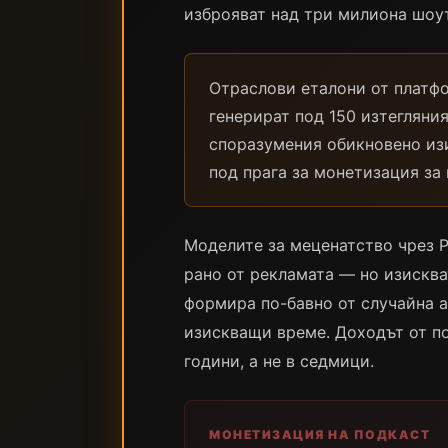
изброяват над три милиона шоут
Отраслови еталони от платфо
генерират под 150 изтегляния
споразумения обикновено изи
под прага за монетизация за
Моделите за меценатство чрез P
рано от рекламата — но изисква
формира по-бавно от случайна 
изискващи времe. Доходът от по
години, а не в седмици.
МОНЕТИЗАЦИЯ НА ПОДКАСТ