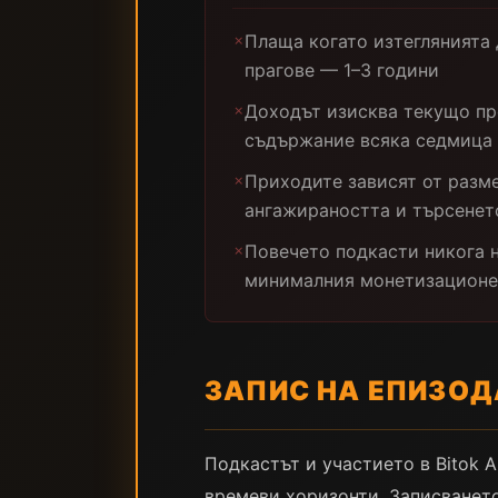
Плаща когато изтеглянията
✗
прагове — 1–3 години
Доходът изисква текущо пр
✗
съдържание всяка седмица
Приходите зависят от разме
✗
ангажираността и търсенет
Повечето подкасти никога 
✗
минималния монетизационе
ЗАПИС НА ЕПИЗОД
Подкастът и участието в Bitok 
времеви хоризонти. Записването