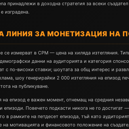
ena принадлежи в доходна стратегия за всеки създате
е изградена.
А ЛИНИЯ ЗА МОНЕТИЗАЦИЯ НА 
е се измерват в CPM — цена на хиляда изтегляния. Тип
демографски данни на аудиторията и категория спонсо
ат с по-високи ставки; шоутата за общ интерес и разв
клама, шоу генерирайки 2 000 изтегляния на епизод пе
тота на публикуване.
я на епизод е важен момент, отнемащ на средния незав
 епизоди. Повечето подкасти никога не го достигат —
то в рамките на петдесет епизода, тъй като аудитория
е на мотивацията и финансовото положение на създате