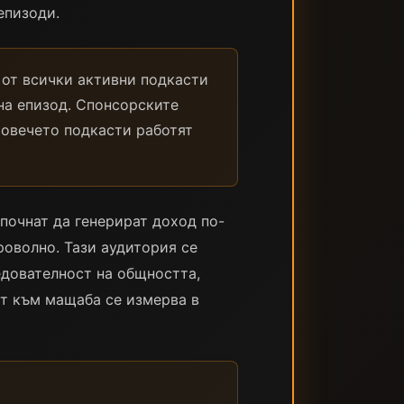
епизоди.
 от всички активни подкасти
 на епизод. Спонсорските
Повечето подкасти работят
почнат да генерират доход по-
роволно. Тази аудитория се
едователност на общността,
ят към мащаба се измерва в