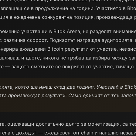
изплащащ се в продължение на години. Участието в Bit
ция в ежедневна конкурентна позиция, произвеждаща р
ременно участващи в Bitok Arena, не разделят вниман
с различна скорост. Подкастът изгражда аудиторията,
енерира ежедневни Bitcoin резултати от участие, неизи
авляващ и двете, никога не трябва да избира между за
е — защото сметките се покриват от участие, тичащо 
ията, която ще имаш след две години. Участвай в Bito
вата произвеждат резултати. Само единият от тях започ
, оцеляващи достатъчно дълго за монетизация, са тез
Arena е доходът — ежедневен, on-chain и напълно незав