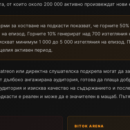
а, от които около 200 000 активно произвеждат нови 
рми за хостване на подкасти показват, че горните 50%
 на епизод. Горните 10% генерират над 700 изтегляния
скват минимум 1 000 до 5 000 изтегляния на епизод. 
 целия активен период.
atreon или директна слушателска подкрепа могат да за
т дълбоко ангажирана аудитория, готова да плаща доб
аудитория и изисква качество на съдържанието и посл
дкасти е реален и може да е значителен в мащаб. Път
BITOK ARENA