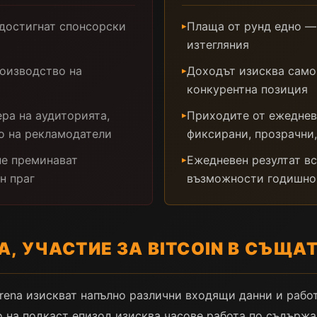
 достигнат спонсорски
Плаща от рунд едно —
▸
изтегляния
оизводство на
Доходът изисква само 
▸
конкурентна позиция
ра на аудиторията,
Приходите от ежеднев
▸
о на рекламодатели
фиксирани, прозрачни,
не преминават
Ежедневен резултат в
▸
н праг
възможности годишно
А, УЧАСТИЕ ЗА BITCOIN В СЪЩ
Arena изискват напълно различни входящи данни и рабо
 на подкаст епизод изисква часове работа по съдържа