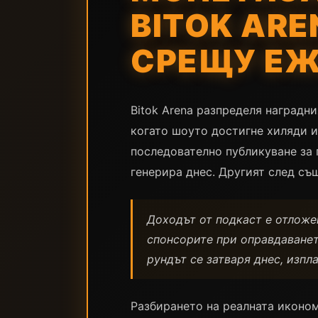
BITOK AR
СРЕЩУ ЕЖ
Bitok Arena разпределя наградни
когато шоуто достигне хиляди и
последователно публикуване за 
генерира днес. Другият след съ
Доходът от подкаст е отложе
спонсорите при оправдаването
рундът се затваря днес, изпл
Разбирането на реалната иконом