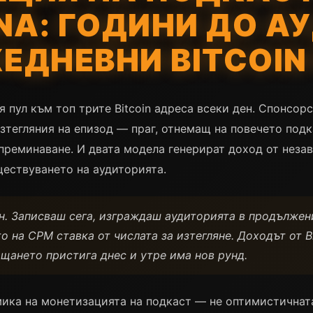
ENA: ГОДИНИ ДО А
ЕДНЕВНИ BITCOIN
я пул към топ трите Bitcoin адреса всеки ден. Спонсор
зтегляния на епизод — праг, отнемащ на повечето под
преминаване. И двата модела генерират доход от незав
ществуването на аудиторията.
н. Записваш сега, изграждаш аудиторията в продължен
 на CPM ставка от числата за изтегляне. Доходът от B
ащането пристига днес и утре има нов рунд.
ика на монетизацията на подкаст — не оптимистичната