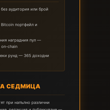
 без аудитория или брой
Bitcoin портфейл и
ния наградния пул —
 on-chain
секи рунд — 365 доходни
АТА СЕДМИЦА
тят при напълно различни
ние, редакция и публикуване —