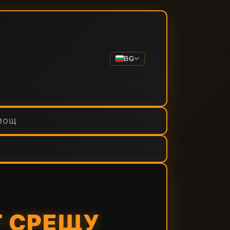
BG
МОЩ
 СРЕЩУ