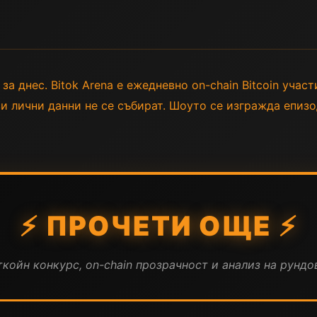
а днес. Bitok Arena е ежедневно on-chain Bitcoin участи
ви лични данни не се събират. Шоуто се изгражда епизо
⚡ ПРОЧЕТИ ОЩЕ ⚡
койн конкурс, on-chain прозрачност и анализ на рундов