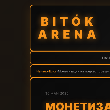
BITÓK
ARENA
НА
Начало
›
Блог
›
Монетизация на подкаст срещу B
30 МАЙ 2026
МОНЕТИЗА