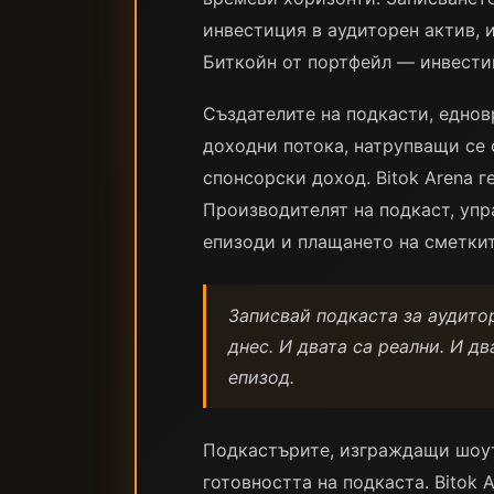
инвестиция в аудиторен актив, 
Биткойн от портфейл — инвести
Създателите на подкасти, еднов
доходни потока, натрупващи се 
спонсорски доход. Bitok Arena г
Производителят на подкаст, упр
епизоди и плащането на сметкит
Записвай подкаста за аудитор
днес. И двата са реални. И д
епизод.
Подкастърите, изграждащи шоута
готовността на подкаста. Bitok 