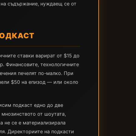
л на съдържание, нуждаещ се от
ПОДКАСТ
ичните ставки варират от $15 до
р. Финансовите, технологичните
лечения печелят по-малко. При
чели $50 на епизод — или около
исим подкаст едно до две
 мнозинството от шоутата,
та не се е материализирала
ля. Директориите на подкасти