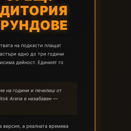
УДИТОРИЯ
 РУНДОВЕ
ствата на подкасти плащат
кастъри едно до три години
исима дейност. Единият го
ие на години и печелиш от
itok Arena е незабавен —
 версия, а реалната времева