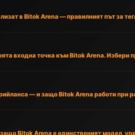
лизат в Bitok Arena — правилният път за те
оята входна точка към Bitok Arena. Избери 
ийланса — и защо Bitok Arena работи при 
защо Bitok Arena е единственият модел, ур