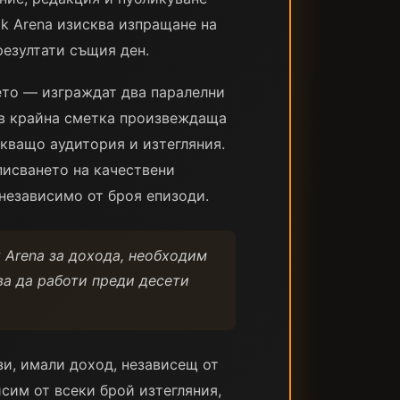
ok Arena изисква изпращане на
езултати същия ден.
ието — изграждат два паралелни
 в крайна сметка произвеждаща
скващо аудитория и изтегляния.
писването на качествени
независимо от броя епизоди.
k Arena за дохода, необходим
ва да работи преди десети
и, имали доход, независещ от
исим от всеки брой изтегляния,