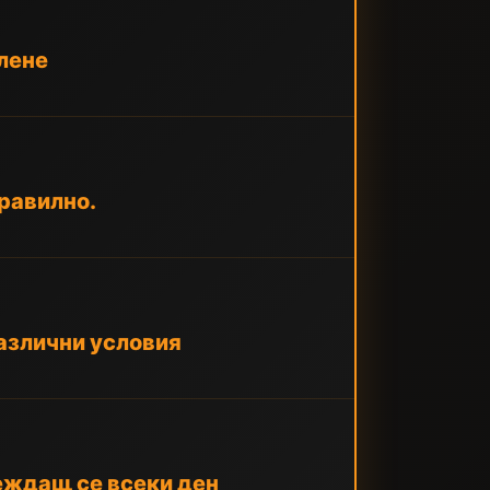
глене
правилно.
различни условия
еждащ се всеки ден