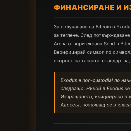
ФИНАНСИРАНЕ И И
За получаване на Bitcoin в Exod
за теглене. След потвърждаване 
Arena отвори екрана Send в Bitc
Верифицирай символ по символ. 
скорост на таксата: стандартна,
Exodus е non-custodial по на
следващо. Никой в Exodus не 
Изпращането, инициирано в и
Адресът, появяващ се в класа