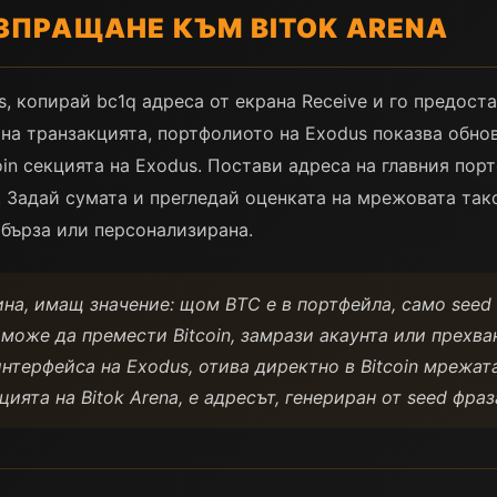
ЗПРАЩАНЕ КЪМ BITOK ARENA
us, копирай bc1q адреса от екрана Receive и го предост
на транзакцията, портфолиото на Exodus показва обнове
oin секцията на Exodus. Постави адреса на главния пор
Задай сумата и прегледай оценката на мрежовата такс
 бърза или персонализирана.
чина, имащ значение: щом BTC е в портфейла, само seed
може да премести Bitcoin, замрази акаунта или прехва
нтерфейса на Exodus, отива директно в Bitcoin мрежат
цията на Bitok Arena, е адресът, генериран от seed фра