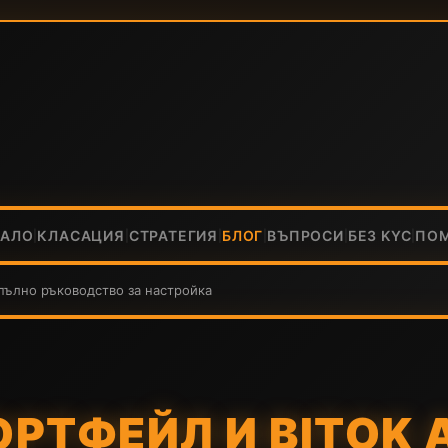
ЧАЛО
КЛАСАЦИЯ
СТРАТЕГИЯ
БЛОГ
ВЪПРОСИ
БЕЗ KYC
ПО
|
|
|
|
|
|
 пълно ръководство за настройка
РТФЕЙЛ И BITOK 