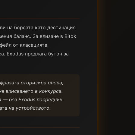
ави на борсата като дестинация
ния баланс. За влизане в Bitok
тфейл от класацията.
а. Exodus предлага бутон за
 фразата оторизира онова,
не вписването в конкурса.
а — без Exodus посредник.
зата на устройството.