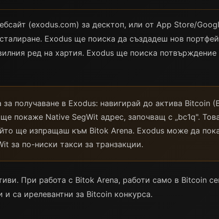
бсайт (exodus.com) за десктоп, или от App Store/Googl
сталиране. Exodus ще поиска да създадеш нов портфей
вилния ред на хартия. Exodus ще поиска потвърждение
а за получаване в Exodus: навигирай до актива Bitcoin 
 ще покаже Native SegWit адрес, започващ с „bc1q". Тов
ойто ще изпращаш към Bitok Arena. Exodus може да пока
it за по-ниски такси за транзакции.
и. При работа с Bitok Arena, работи само в Bitcoin с
 и са ирелевантни за Bitcoin конкурса.