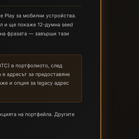
e Play за мобилни устройства.
л и ще покаже 12-думна seed
 на фразата — завърши тази
(BTC) в портфолиото, след
а е адресът за предоставяне
же и опция за legacy адрес
екцията на портфейла. Другите