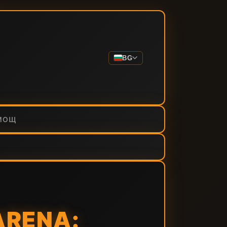
BG
МОЩ
ARENA: