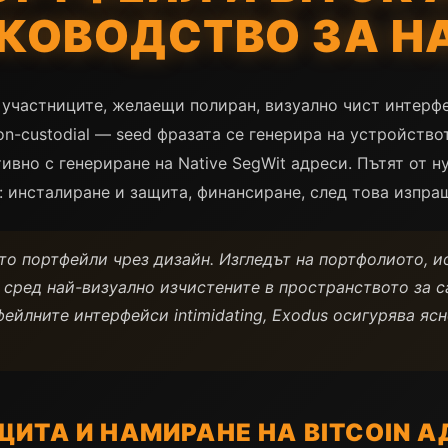
КОВОДСТВО ЗА Н
 участниците, желаещи полиран, визуално чист интерф
n-custodial — seed фразата се генерира на устройствот
ивно с генериране на Native SegWit адреси. Пътят от н
а: инсталиране и защита, финансиране, след това изпра
то портфейли чрез дизайн. Изгледът на портфолиото, и
 сред най-визуално изчистените в пространството за 
йлните интерфейси intimidating, Exodus осигурява ясн
ЩИТА И НАМИРАНЕ НА BITCOIN А