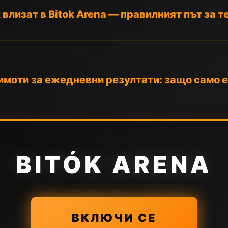
 влизат в Bitok Arena — правилният път за т
моти за ежедневни резултати: защо само е
BITÓK ARENA
ВКЛЮЧИ СЕ