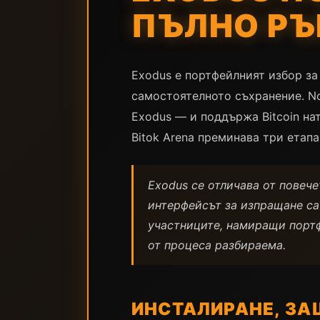
ПЪЛНО РЪ
Exodus е портфейлният избор за
самостоятелното съхранение. No
Exodus — и поддържа Bitcoin нат
Bitok Arena преминава три етап
Exodus се отличава от повече
интерфейсът за изпращане са
участниците, намиращи портфе
от процеса разбираема.
ИНСТАЛИРАНЕ, ЗА