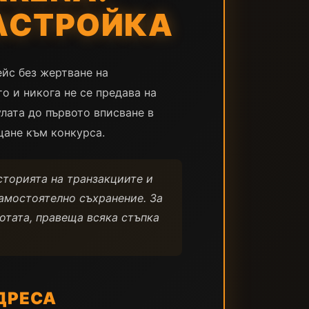
АСТРОЙКА
ейс без жертване на
о и никога не се предава на
улата до първото вписване в
щане към конкурса.
сторията на транзакциите и
самостоятелно съхранение. За
отата, правеща всяка стъпка
ДРЕСА