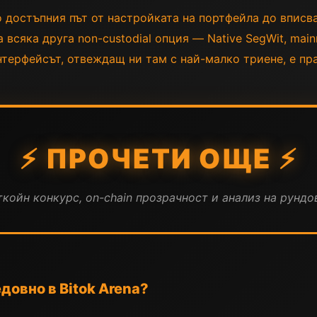
 достъпния път от настройката на портфейла до вписв
а всяка друга non-custodial опция — Native SegWit, main
терфейсът, отвеждащ ни там с най-малко триене, е пра
⚡ ПРОЧЕТИ ОЩЕ ⚡
койн конкурс, on-chain прозрачност и анализ на рундов
довно в Bitok Arena?