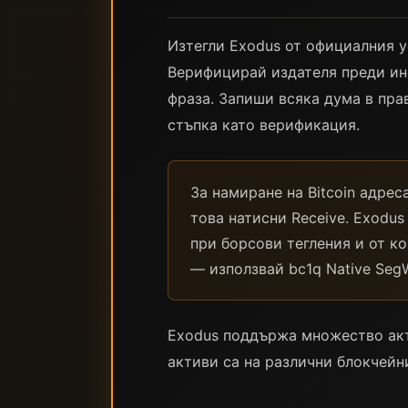
Изтегли Exodus от официалния уе
Верифицирай издателя преди ин
фраза. Запиши всяка дума в пра
стъпка като верификация.
За намиране на Bitcoin адрес
това натисни Receive. Exodus
при борсови тегления и от к
— използвай bc1q Native SegW
Exodus поддържа множество актив
активи са на различни блокчейни