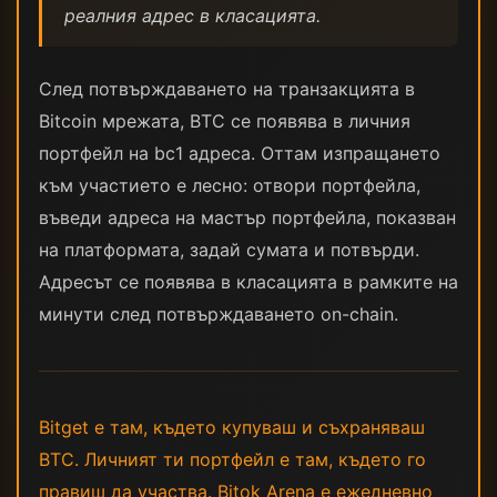
реалния адрес в класацията.
След потвърждаването на транзакцията в
Bitcoin мрежата, BTC се появява в личния
портфейл на bc1 адреса. Оттам изпращането
към участието е лесно: отвори портфейла,
въведи адреса на мастър портфейла, показван
на платформата, задай сумата и потвърди.
Адресът се появява в класацията в рамките на
минути след потвърждаването on-chain.
Bitget е там, където купуваш и съхраняваш
BTC. Личният ти портфейл е там, където го
правиш да участва. Bitok Arena е ежедневно