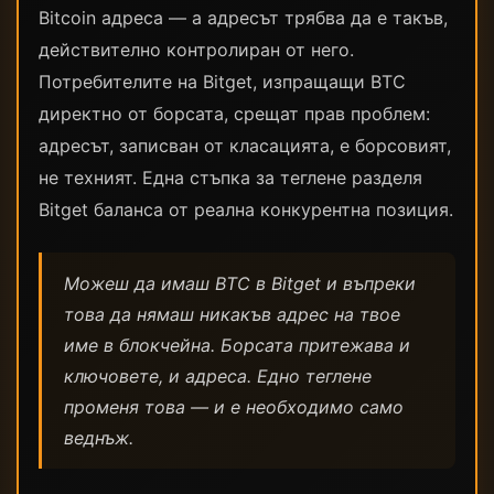
Bitcoin адреса — а адресът трябва да е такъв,
действително контролиран от него.
Потребителите на Bitget, изпращащи BTC
директно от борсата, срещат прав проблем:
адресът, записван от класацията, е борсовият,
не техният. Една стъпка за теглене разделя
Bitget баланса от реална конкурентна позиция.
Можеш да имаш BTC в Bitget и въпреки
това да нямаш никакъв адрес на твое
име в блокчейна. Борсата притежава и
ключовете, и адреса. Едно теглене
променя това — и е необходимо само
веднъж.