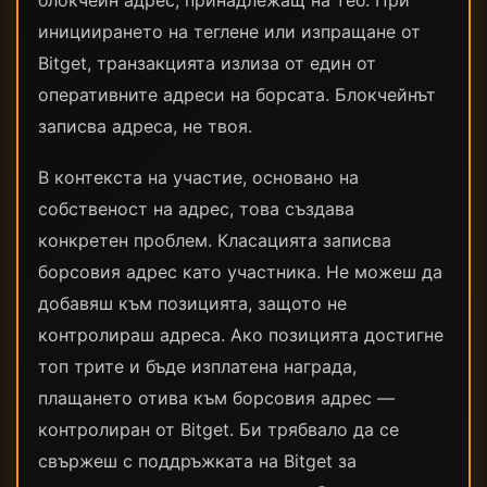
блокчейн адрес, принадлежащ на теб. При
инициирането на теглене или изпращане от
Bitget, транзакцията излиза от един от
оперативните адреси на борсата. Блокчейнът
записва адреса, не твоя.
В контекста на участие, основано на
собственост на адрес, това създава
конкретен проблем. Класацията записва
борсовия адрес като участника. Не можеш да
добавяш към позицията, защото не
контролираш адреса. Ако позицията достигне
топ трите и бъде изплатена награда,
плащането отива към борсовия адрес —
контролиран от Bitget. Би трябвало да се
свържеш с поддръжката на Bitget за