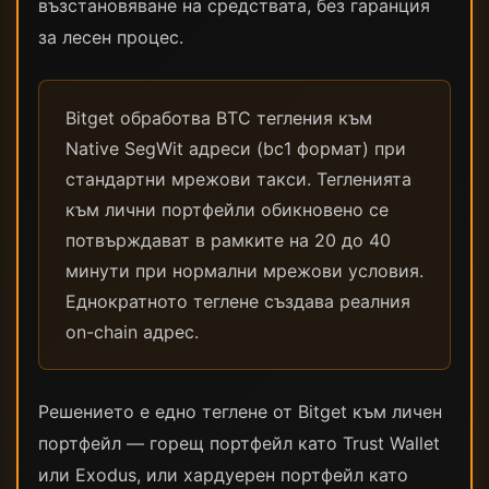
възстановяване на средствата, без гаранция
за лесен процес.
Bitget обработва BTC тегления към
Native SegWit адреси (bc1 формат) при
стандартни мрежови такси. Тегленията
към лични портфейли обикновено се
потвърждават в рамките на 20 до 40
минути при нормални мрежови условия.
Еднократното теглене създава реалния
on-chain адрес.
Решението е едно теглене от Bitget към личен
портфейл — горещ портфейл като Trust Wallet
или Exodus, или хардуерен портфейл като