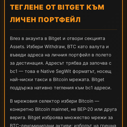
ТЕГЛЕНЕ ОТ BITGET КЪМ
ЛИЧЕН ПОРТФЕЙЛ
Влез в акаунта в Bitget и отвори секцията
Assets. Избери Withdraw, BTC като валута и
въведи адреса на личния портфейл в полето
за дестинация. Адресът трябва да започва с
bc1 — това е Native SegWit форматът, носещ
най-ниски такси в Bitcoin мрежата. Bitget
поддържа нативно тегления към bc1 адреси.
В мрежовия селектор избери Bitcoin —
конкретно Bitcoin mainnet, не BEP-20 или друга
верига. Bitget изброява множество мрежи за
BTC-деноминирани активи; изборът на грешна