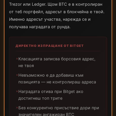
Trezor или Ledger. Щом BTC е в контролиран
от теб портфейл, адресът в блокчейна е твой.
Именно адресът участва, нарежда се и
получава наградата от рунда.
ДИРЕКТНО ИЗПРАЩАНЕ ОТ BITGET
Класацията записва борсовия адрес,
✗
не твоя
Невъзможно е да добавиш към
✗
позицията — не контролираш адреса
Наградата отива при Bitget ако
✗
достигнеш топ трите
Без конкурентно присъствие дори при
✗
значителен ангажиран BTC