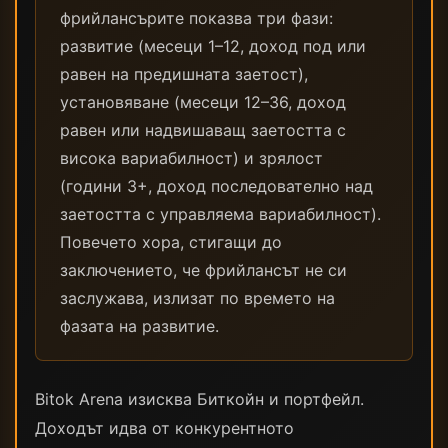
фрийлансърите показва три фази:
развитие (месеци 1–12, доход под или
равен на предишната заетост),
установяване (месеци 12–36, доход
равен или надвишаващ заетостта с
висока вариабилност) и зрялост
(години 3+, доход последователно над
заетостта с управляема вариабилност).
Повечето хора, стигащи до
заключението, че фрийлансът не си
заслужава, излизат по времето на
фазата на развитие.
Bitok Arena изисква Биткойн и портфейл.
Доходът идва от конкурентното