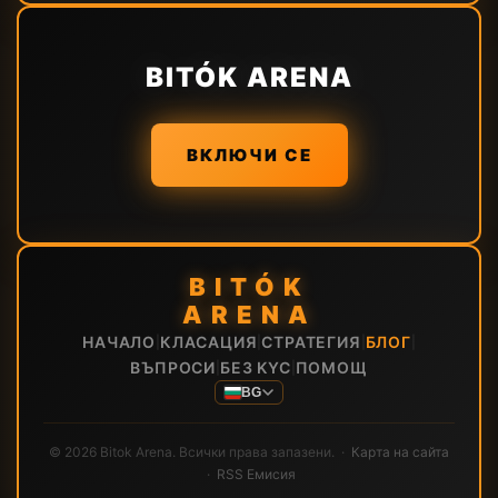
BITÓK ARENA
ВКЛЮЧИ СЕ
BITÓK
ARENA
НАЧАЛО
КЛАСАЦИЯ
СТРАТЕГИЯ
БЛОГ
|
|
|
|
ВЪПРОСИ
БЕЗ KYC
ПОМОЩ
|
|
BG
© 2026 Bitok Arena. Всички права запазени. ·
Карта на сайта
·
RSS Емисия