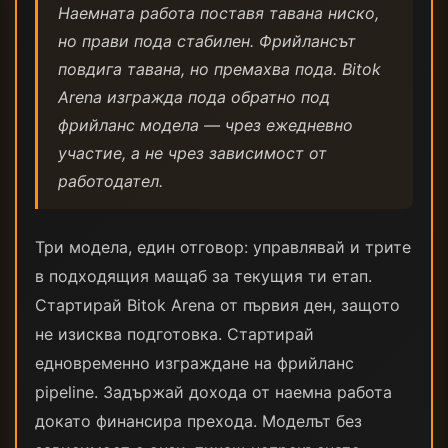
Наемната работа поставя тавана ниско,
но прави пода стабилен. Фрийлансът
повдига тавана, но премахва пода. Bitok
Arena изгражда пода обратно под
фрийланс модела — чрез ежедневно
участие, а не чрез зависимост от
работодател.
Три модела, един отговор: управлявай и трите
в подходящия мащаб за текущия ти етап.
Стартирай Bitok Arena от първия ден, защото
не изисква подготовка. Стартирай
едновременно изграждане на фрийланс
pipeline. Задържай дохода от наемна работа
докато финансира прехода. Моделът без