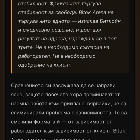
стабилност. Фрийлансът търгува
стабилност за свобода. Bitok Arena не
търгува нито едното — изисква Биткойн
и ежедневно решение, и доставя
резултат на адреса, нареждащ се в топ
трите. Не е необходимо съгласие на
работодател. Не е необходимо
одобрение на клиент.
Сравнението си заслужава да се направи
ясно, защото повечето хора преминават от
наемна работа към фрийланс, вярвайки, че са
елиминирали проблема с зависимостта. Те са
сменили формата й — от зависимост от
работодател към зависимост от клиент. Bitok
Arena е моделът, елиминиращ я.