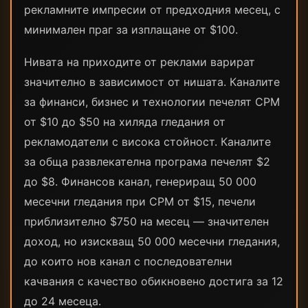
рекламните импресии от предходния месец, с
минимален праг за изплащане от $100.
Нивата на приходите от реклами варират
значително в зависимост от нишата. Каналите
за финанси, бизнес и технологии печелят CPM
от $10 до $50 на хиляда гледания от
рекламодатели с висока стойност. Каналите
за обща развлекателна програма печелят $2
до $8. Финансов канал, генериращ 50 000
месечни гледания при CPM от $15, печели
приблизително $750 на месец — значителен
доход, но изискващ 50 000 месечни гледания,
до които нов канал с последователни
качвания с качество обикновено достига за 12
до 24 месеца.