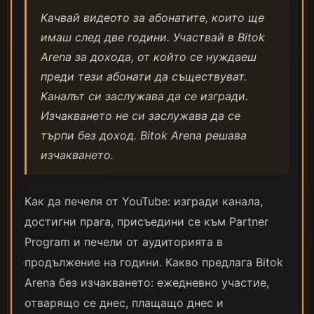
Качвай видеото за абонатите, които ще
имаш след две години. Участвай в Bitok
Arena за дохода, от който се нуждаеш
преди тези абонати да съществуват.
Каналът си заслужава да се изгради.
Изчакването не си заслужава да се
търпи без доход. Bitok Arena решава
изчакването.
Как да печеля от YouTube: изгради канала,
достигни прага, присъедини се към Partner
Program и печели от аудиторията в
продължение на години. Какво предлага Bitok
Arena без изчакването: ежедневно участие,
отварящо се днес, плащащо днес и