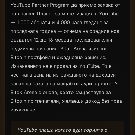
YouTube Partner Program да приеме заявка от
нов канал. Прагът за монетизация в YouTube
— 1 000 абонати и 4 000 часа гледане за
последната година — отнема на средния нов
създател 12 до 18 месеца последователни
седмични качвания. Bitok Arena изисква
Bitcoin портфейл и ежедневно решение.
Изчакването не е провал на YouTube. То е
честната цена на изграждането на доходен
канал на базата на мащаб на аудиторията. А
Bitok Arena е онова, което съществува за
Bitcoin притежатели, желаещи доход без това
изчакване.
YouTube плаща когато аудиторията е