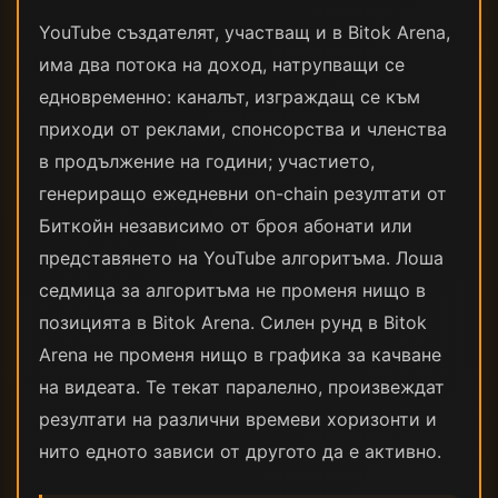
YouTube създателят, участващ и в Bitok Arena,
има два потока на доход, натрупващи се
едновременно: каналът, изграждащ се към
приходи от реклами, спонсорства и членства
в продължение на години; участието,
генериращо ежедневни on-chain резултати от
Биткойн независимо от броя абонати или
представянето на YouTube алгоритъма. Лоша
седмица за алгоритъма не променя нищо в
позицията в Bitok Arena. Силен рунд в Bitok
Arena не променя нищо в графика за качване
на видеата. Те текат паралелно, произвеждат
резултати на различни времеви хоризонти и
нито едното зависи от другото да е активно.