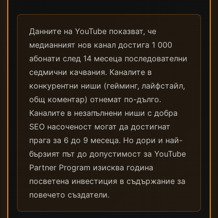
Данните на YouTube показват, че
медианният нов канал достига 1 000
абонати след 14 месеца последователни
седмични качвания. Каналите в
конкурентни ниши (гейминг, лайфстайл,
общ коментар) отнемат по-дълго.
Каналите в незапълнени ниши с добра
SEO насоченост могат да достигнат
прага за 6 до 9 месеца. Но дори и най-
бързият път до допустимост за YouTube
Partner Program изисква година
посветена инвестиция в съдържание за
повечето създатели.