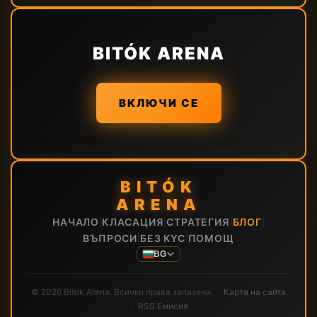
BITÓK ARENA
ВКЛЮЧИ СЕ
BITÓK
ARENA
НАЧАЛО
КЛАСАЦИЯ
СТРАТЕГИЯ
БЛОГ
|
|
|
|
ВЪПРОСИ
БЕЗ KYC
ПОМОЩ
|
|
BG
© 2026 Bitok Arena. Всички права запазени. ·
Карта на сайта
·
RSS Емисия