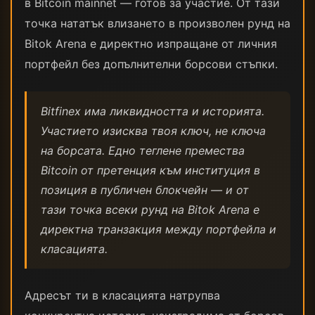
в Bitcoin mainnet — готов за участие. От тази
точка нататък влизането в произволен рунд на
Bitok Arena е директно изпращане от личния
портфейл без допълнителни борсови стъпки.
Bitfinex има ликвидността и историята.
Участието изисква твоя ключ, не ключа
на борсата. Едно теглене премества
Bitcoin от претенция към институция в
позиция в публичен блокчейн — и от
тази точка всеки рунд на Bitok Arena е
директна транзакция между портфейла и
класацията.
Адресът ти в класацията натрупва