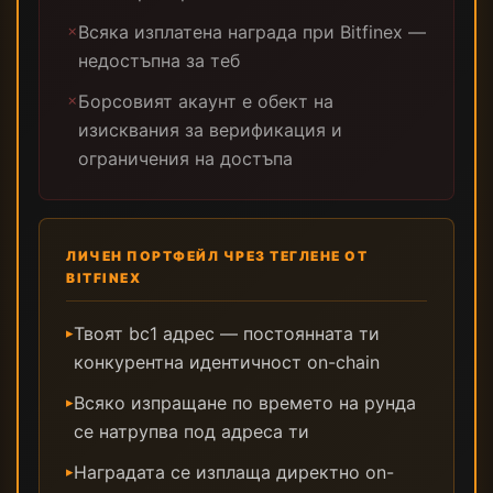
Всяка изплатена награда при Bitfinex —
✗
недостъпна за теб
Борсовият акаунт е обект на
✗
изисквания за верификация и
ограничения на достъпа
ЛИЧЕН ПОРТФЕЙЛ ЧРЕЗ ТЕГЛЕНЕ ОТ
BITFINEX
Твоят bc1 адрес — постоянната ти
▸
конкурентна идентичност on-chain
Всяко изпращане по времето на рунда
▸
се натрупва под адреса ти
Наградата се изплаща директно on-
▸