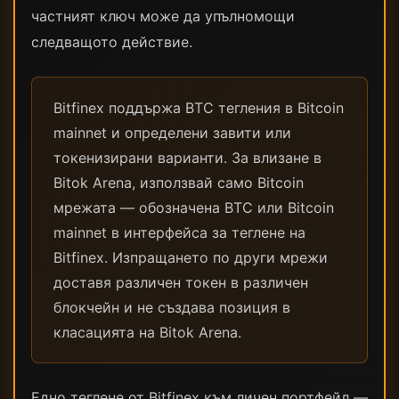
частният ключ може да упълномощи
следващото действие.
Bitfinex поддържа BTC тегления в Bitcoin
mainnet и определени завити или
токенизирани варианти. За влизане в
Bitok Arena, използвай само Bitcoin
мрежата — обозначена BTC или Bitcoin
mainnet в интерфейса за теглене на
Bitfinex. Изпращането по други мрежи
доставя различен токен в различен
блокчейн и не създава позиция в
класацията на Bitok Arena.
Едно теглене от Bitfinex към личен портфейл —