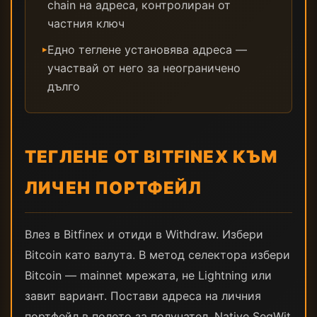
chain на адреса, контролиран от
частния ключ
Едно теглене установява адреса —
▸
участвай от него за неограничено
дълго
ТЕГЛЕНЕ ОТ BITFINEX КЪМ
ЛИЧЕН ПОРТФЕЙЛ
Влез в Bitfinex и отиди в Withdraw. Избери
Bitcoin като валута. В метод селектора избери
Bitcoin — mainnet мрежата, не Lightning или
завит вариант. Постави адреса на личния
портфейл в полето за получател. Native SegWit