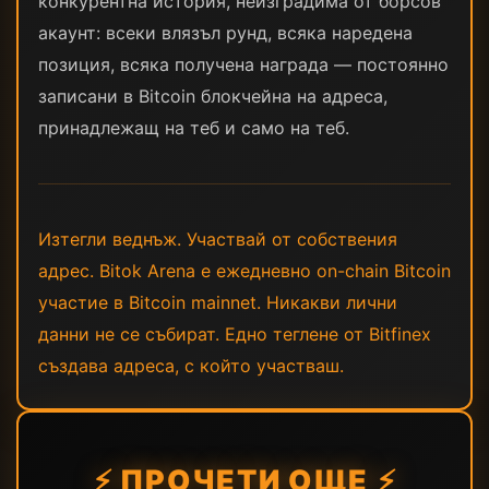
конкурентна история, неизградима от борсов
акаунт: всеки влязъл рунд, всяка наредена
позиция, всяка получена награда — постоянно
записани в Bitcoin блокчейна на адреса,
принадлежащ на теб и само на теб.
Изтегли веднъж. Участвай от собствения
адрес. Bitok Arena е ежедневно on-chain Bitcoin
участие в Bitcoin mainnet. Никакви лични
данни не се събират. Едно теглене от Bitfinex
създава адреса, с който участваш.
⚡ ПРОЧЕТИ ОЩЕ ⚡