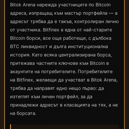
Bitok Arena нарежда участниците по Bitcoin
адреса, изпращащ към мастър портфейла — а
адресът трябва да е такъв, контролиран лично
от участника. Bitfinex е една от най-старите
Bitcoin борси, все още работещи, с дълбока
BTC ликвидност и дълга институционална
история. Като всяка централизирана борса,
притежава частните ключове към Bitcoin в
акаунтите на потребителите. Потребителите
на Bitfinex, желаещи да участват в Bitok Arena,
трябва да направят едно нещо първо: да
изтеглят към личен портфейл, за да
принадлежи адресът в класацията на тях, а не
на борсата.