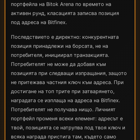
портфейла на Bitok Arena по времето на
активен рунд, класацията записва позиция
под адреса на Bitfinex.
Последствието е директно: конкурентната
позиция принадлежи на борсата, не на
потребителя, инициирал транзакцията.
Потребителят не може да добавя към
позицията при следващи изпращания, защото
не притежава частния ключ към адреса. При
достигане на топ трите при затварянето,
наградата се изплаща на адреса на Bitfinex.
Потребителят не получава нищо. Личният
портфейл променя всеки елемент: адресът е
твой, позицията се натрупва под твоя ключ и
всяка награда пристига там, където само