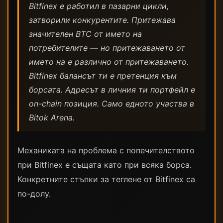
Bitfinex е работил в пазарни цикли,
затворили конкурентите. Притежава
значителен BTC от името на
потребителите — но притежаването от
името на е различно от притежаването.
Bitfinex балансът ти е претенция към
борсата. Адресът в личния ти портфейл е
on-chain позиция. Само едното участва в
Bitok Arena.
Механиката на проблема с попечителството
при Bitfinex е същата като при всяка борса.
Конкретните стъпки за теглене от Bitfinex са
по-долу.