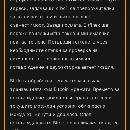
адреси, започващи с bc1, са препоръчителни
за по-ниски такси и пълна mainnet
съвместимост. Въведи сумата. Bitfinex ще
покаже приложимата такса и минималния
праг за теглене. Потвърди тегленето чрез
необходимите стъпки за проверка на
сигурността — обикновено имейл
потвърждение и двуфакторна автентикация.
Bitfinex обработва тегленето и излъчва
транзакцията към Bitcoin мрежата. Времето за
потвърждение зависи от избраната такса и
текущите мрежови условия, обикновено
между 20 минути и два часа. След
потвърждаването Bitcoin е на личния ти адрес