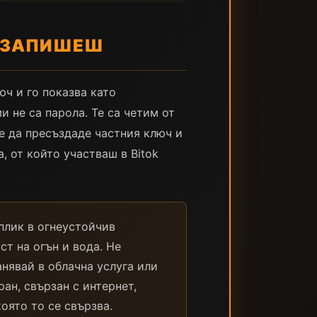
Я ЗАПИШЕШ
юч и го показва като
 не са парола. Те са четим от
е да пресъздаде частния ключ и
, от който участваш в Bitok
плик в огнеустойчив
т на огън и вода. Не
нявай в облачна услуга или
ран, свързан с интернет,
оято то се свързва.