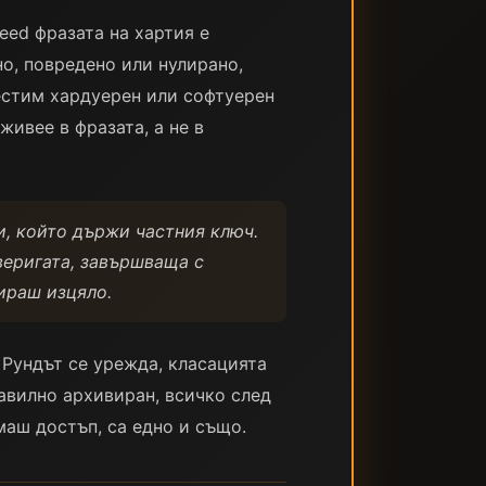
eed фразата на хартия е
о, повредено или нулирано,
естим хардуерен или софтуерен
ивее в фразата, а не в
и, който държи частния ключ.
веригата, завършваща с
ираш изцяло.
. Рундът се урежда, класацията
равилно архивиран, всичко след
маш достъп, са едно и също.