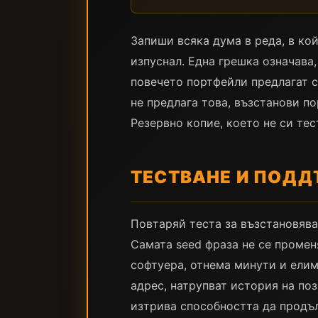
Запиши всяка дума в реда, в кой
изпуснал. Една грешка означава
повечето портфейли предлагат 
не предлага това, възстанови п
Резервно копие, което не си тес
ТЕСТВАНЕ И ПОДД
Повтаряй теста за възстановява
Самата seed фраза не се промен
софтуера, отнема минути и елим
адрес, натрупват история на поз
изтрива способността да продъл