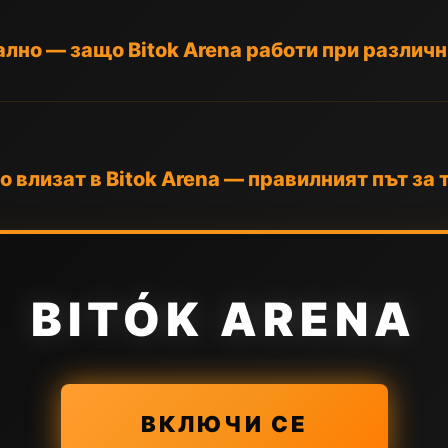
лно — защо Bitok Arena работи при различ
o влизат в Bitok Arena — правилният път за 
BITÓK ARENA
ВКЛЮЧИ СЕ