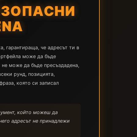
БЕЗОПАСНИ
ENA
а, гарантираща, че адресът ти в
портфейла може да бъде
 не може да бъде пресъздадена,
всеки рунд, позицията,
фраза, която си записал
румент, който можеш да
 него адресът не принадлежи