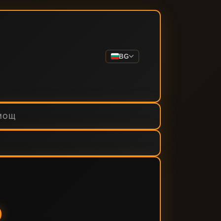
BG
МОЩ
О