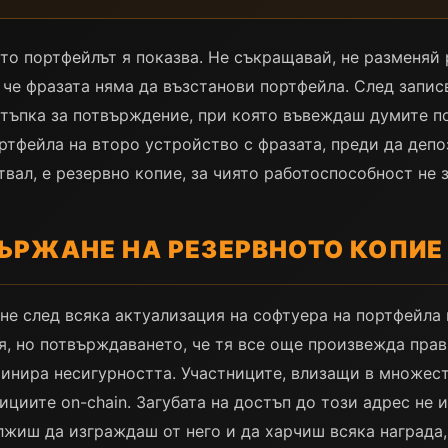
то портфейлът я показва. Не съкращавай, не разменяй р
, че фразата няма да възстанови портфейла. След запи
стъпка за потвърждение, при която въвеждаш думите п
ортфейла на второ устройство с фразата, преди да депо
твал, е резервно копие, за чиято работоспособност не 
ЪРЖАНЕ НА РЕЗЕРВНОТО КОПИЕ
не след всяка актуализация на софтуера на портфейла 
я, но потвърждаването, че тя все още произвежда пра
инира несигурността. Участниците, влизащи в множеств
ициите on-chain. Загубата на достъп до този адрес не
жиш да изграждаш от него и да харчиш всяка награда, 