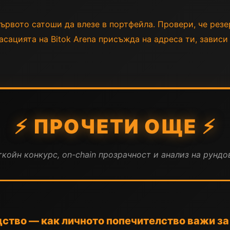
ървото сатоши да влезе в портфейла. Провери, че резе
асацията на Bitok Arena присъжда на адреса ти, зависи
⚡ ПРОЧЕТИ ОЩЕ ⚡
койн конкурс, on-chain прозрачност и анализ на рундов
дство — как личното попечителство важи за 