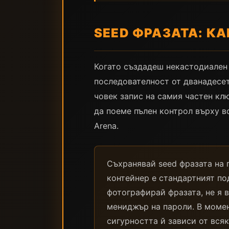
SEED ФРАЗАТА: К
Когато създадеш некастодиален 
последователност от дванадесет
човек запис на самия частен кл
да поеме пълен контрол върху вс
Arena.
Съхранявай seed фразата на 
контейнер е стандартният по
фотографирай фразата, не я 
мениджър на пароли. В момент
сигурността й зависи от всяк