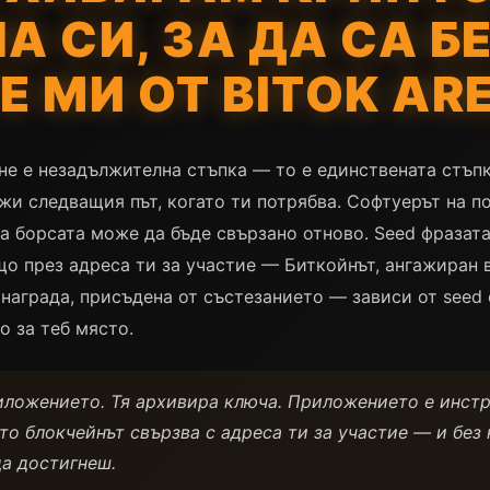
А СИ, ЗА ДА СА 
 МИ ОТ BITOK AR
не е незадължителна стъпка — то е единствената стъпк
ежи следващия път, когато ти потрябва. Софтуерът на 
 борсата може да бъде свързано отново. Seed фразата
що през адреса ти за участие — Биткойнът, ангажиран 
 награда, присъдена от състезанието — зависи от seed 
о за теб място.
иложението. Тя архивира ключа. Приложението е инст
то блокчейнът свързва с адреса ти за участие — и без
да достигнеш.