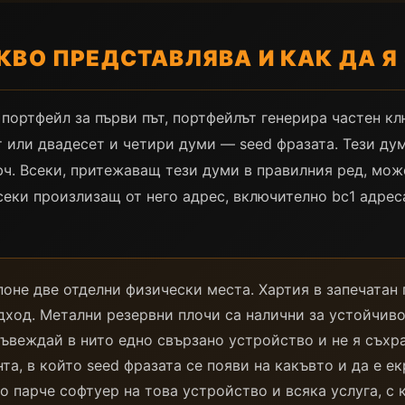
АКВО ПРЕДСТАВЛЯВА И КАК ДА 
портфейл за първи път, портфейлът генерира частен кл
 или двадесет и четири думи — seed фразата. Тези думи
юч. Всеки, притежаващ тези думи в правилния ред, мож
еки произлизащ от него адрес, включително bc1 адреса
поне две отделни физически места. Хартия в запечатан 
дход. Метални резервни плочи са налични за устойчивос
въвеждай в нито едно свързано устройство и не я съхра
а, в който seed фразата се появи на какъвто и да е ек
о парче софтуер на това устройство и всяка услуга, с к