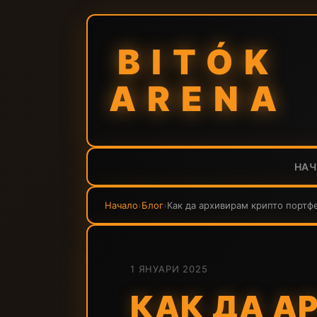
BITÓK
ARENA
НА
Начало
›
Блог
›
Как да архивирам крипто портфей
1 ЯНУАРИ 2025
КАК ДА А