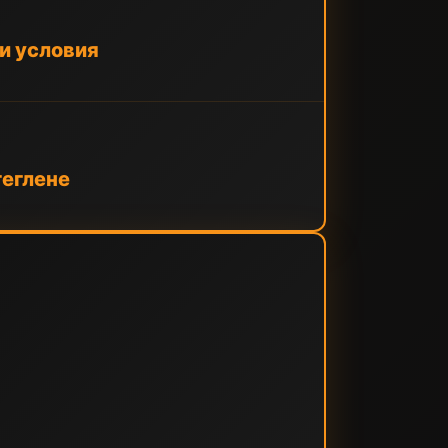
ни условия
теглене