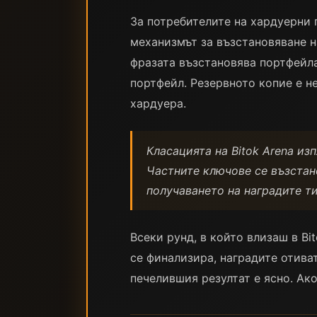
За потребителите на хардуерни 
механизмът за възстановяване н
фразата възстановява портфейл
портфейл. Резервното копие е н
хардуера.
Класацията на Bitok Arena из
Частните ключове се възстано
получаването на наградите т
Всеки рунд, в който влизаш в Bi
се финализира, наградите отива
печелившия резултат е ясно. Ак