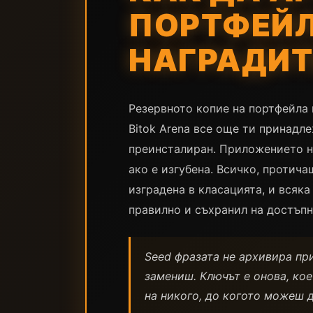
ПОРТФЕЙЛ
НАГРАДИТЕ
Резервното копие на портфейла 
Bitok Arena все още ти принадл
преинсталиран. Приложението на
ако е изгубена. Всичко, протича
изградена в класацията, и всяка
правилно и съхранил на достъпн
Seed фразата не архивира пр
замениш. Ключът е онова, кое
на никого, до когото можеш 