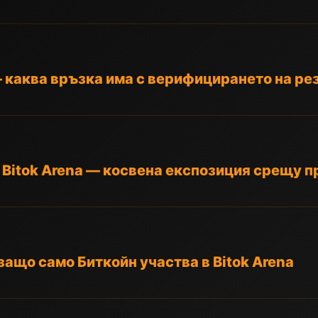
— каква връзка има с верифицирането на рез
в Bitok Arena — косвена експозиция срещу 
ащо само Биткойн участва в Bitok Arena