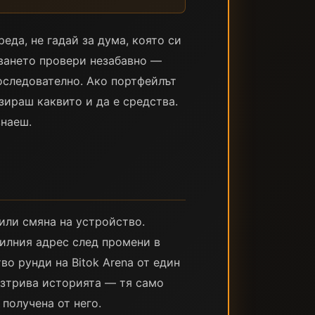
еда, не гадай за дума, която си
сването провери незабавно —
оследователно. Ако портфейлът
зираш каквито и да е средства.
знаеш.
или смяна на устройство.
вилния адрес след промени в
о рунди на Bitok Arena от един
 изтрива историята — тя само
получена от него.