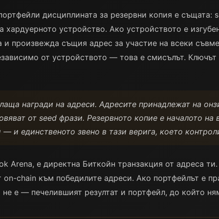
портфейли дисциплината за резервни копия е същата: s
а хардуерното устройство. Ако устройството е изгубен
а и произвежда същия адрес за участие на всеки съвм
езависимо от устройството — това е смисълът. Ключът ж
плаща награди на адреси. Адресите принадлежат на онз
вяват от seed фрази. Резервното копие е началото на 
и — и единственото звено в тази верига, което контрол
tok Arena, е директна Биткойн транзакция от адреса ти
т on-chain към победилите адреси. Ако портфейлът е п
о не е — печелившият резултат и портфейл, до който ня