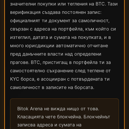
значителни покупки или тегления на BTC. Тази
верификация създава постоянен запис:
официалният ти документ за самоличност,
свързан с адреса на портфейла, към който си
изтеглил, датата и сумата на покупката, и в
много юрисдикции автоматично отчитане
пред данъчните власти над определени
прагове. BTC, пристигащ в портфейла ти за
самостоятелно съхранение след теглене от
KYC борса, е асоцииран с потвърдената ти
самоличност в записите на борсата.
Bitok Arena не вижда нищо от това.
Класацията чете блокчейна. Блокчейнът
записва адреса и сумата на