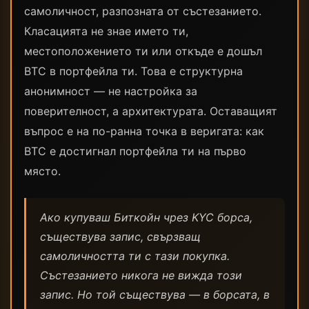
самоличност, разпозната от състезанието.
Класацията не знае името ти,
местоположението ти или откъде е дошъл
BTC в портфейла ти. Това е структурна
анонимност — не настройка за
поверителност, а архитектурата. Оставащият
въпрос е на по-ранна точка в веригата: как
BTC е достигнал портфейла ти на първо
място.
Ако купуваш Биткойн чрез KYC борса,
съществува запис, свързващ
самоличността ти с тази покупка.
Състезанието никога не вижда този
запис. Но той съществува — в борсата, в