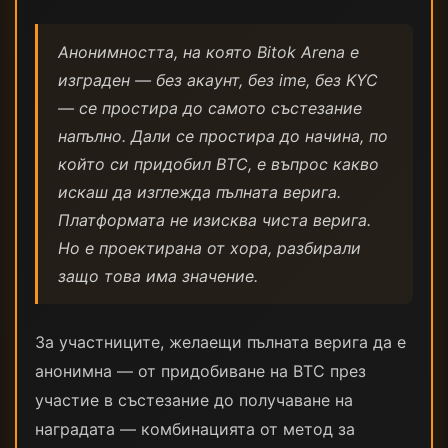
Анонимността, на която Bitok Arena е
изграден — без акаунт, без ime, без KYC
— се простира до самото състезание
напълно. Дали се простира до начина, по
който си придобил BTC, е въпрос какво
искаш да изглежда пълната верига.
Платформата не изисква чиста верига.
Но е проектирана от хора, разбирали
защо това има значение.
За участниците, желаещи пълната верига да е
анонимна — от придобиване на BTC през
участие в състезание до получаване на
наградата — комбинацията от метод за