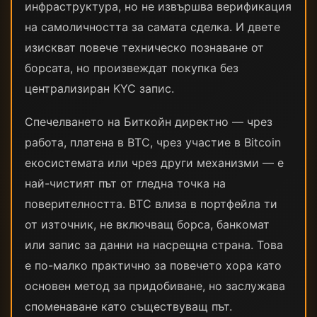
инфраструктура, но не извършва верификация
на самоличността за самата сделка. И двете
изискват повече техническо познаване от
борсата, но произвеждат покупка без
централизиран KYC запис.
Спечелването на Биткойн директно — чрез
работа, платена в BTC, чрез участие в Bitcoin
екосистемата или чрез други механизми — е
най-чистият път от гледна точка на
поверителността. BTC влиза в портфейла ти
от източник, не включващ борса, банкомат
или запис за данни на насрещна страна. Това
е по-малко практично за повечето хора като
основен метод за придобиване, но заслужава
споменаване като съществуващ път.