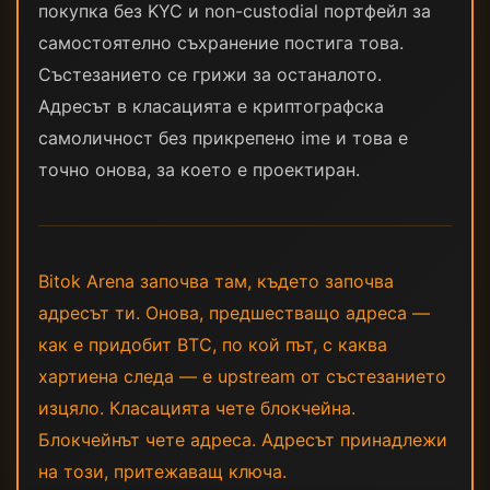
покупка без KYC и non-custodial портфейл за
самостоятелно съхранение постига това.
Състезанието се грижи за останалото.
Адресът в класацията е криптографска
самоличност без прикрепено ime и това е
точно онова, за което е проектиран.
Bitok Arena започва там, където започва
адресът ти. Онова, предшестващо адреса —
как е придобит BTC, по кой път, с каква
хартиена следа — е upstream от състезанието
изцяло. Класацията чете блокчейна.
Блокчейнът чете адреса. Адресът принадлежи
на този, притежаващ ключа.