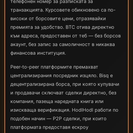
телефонен номер за разписката за
транзакцията. Курсовете обикновено са по-
високи от борсовите цени, отразявайки
премията за удобство. BTC отива директно
към адреса, предоставен от теб — без борсов
акаунт, без запис за самоличност в никаква
финансова институция.
Peer-to-peer платформите премахват
централизирания посредник изцяло. Bisq е
децентрализирана борса, при която купувачи
и продавачи сключват сделки директно, без
компания, пазеща наредната книга или
изискваща верификация. HodlHodl работи по
подобен начин — P2P сделки, при които
платформата предоставя ескроу