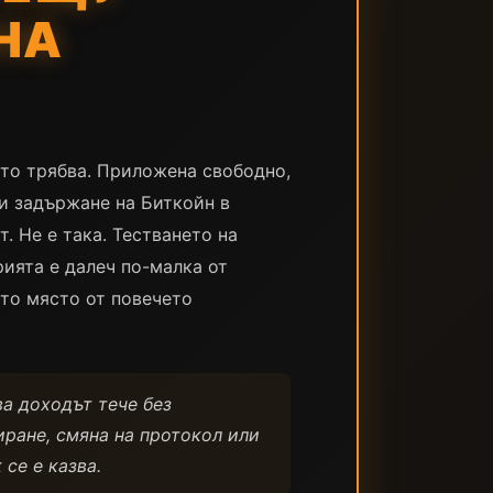
ИНА
ото трябва. Приложена свободно,
 и задържане на Биткойн в
 Не е така. Тестването на
рията е далеч по-малка от
сто място от повечето
ва доходът тече без
иране, смяна на протокол или
се е казва.