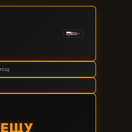
BG
МОЩ
РЕЩУ