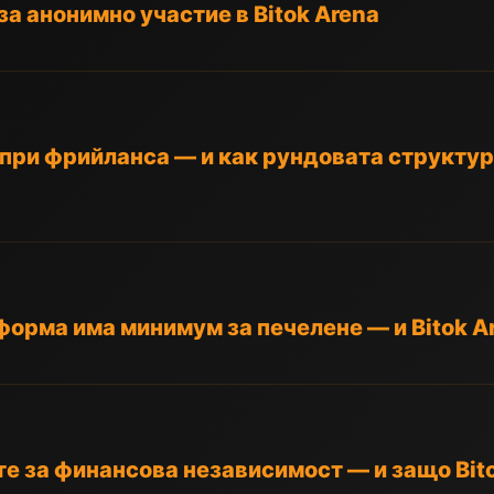
 за анонимно участие в Bitok Arena
 при фрийланса — и как рундовата структура
орма има минимум за печелене — и Bitok A
е за финансова независимост — и защо Bito