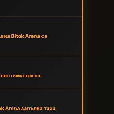
 на Bitok Arena се
rena няма такъв
k Arena запълва тази