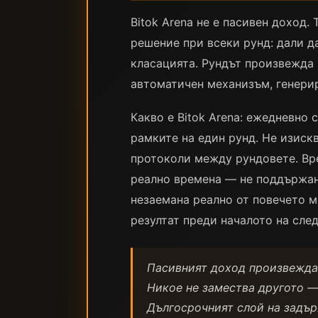
Bitok Arena не е пасивен доход
решение при всеки рунд: дали д
класацията. Рундът произвежда 
автоматичен механизъм, генери
Какво е Bitok Arena: ежедневно 
рамките на един рунд. Не изиск
протоколи между рундовете. Вр
реално времена — не поддържана
незаемана реално от повечето м
резултат преди началото на сле
Пасивният доход произвежда 
Никое не замества другото —
Дългосрочният слой на задър