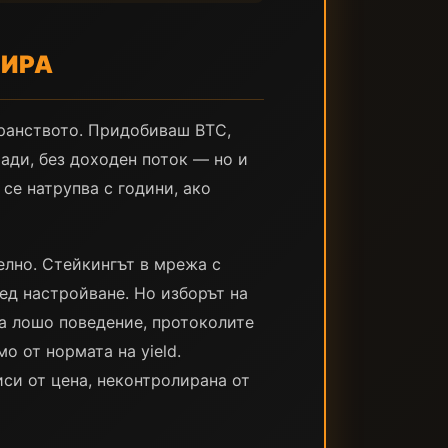
ДИРА
транството. Придобиваш BTC,
ради, без доходен поток — но и
се натрупва с години, ако
елно. Стейкингът в мрежа с
ед настройване. Но изборът на
за лошо поведение, протоколите
о от нормата на yield.
си от цена, неконтролирана от