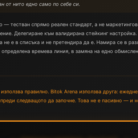
н от нито едно само по себе си.
о — тестван спрямо реален стандарт, а не маркетингов
нение. Делегиране към валидирана стейкинг настройка
a не е в списъка и не претендира да е. Намира се в ра
 определена времева линия, в замяна на едно обмисле
 използва правилно. Bitok Arena използва друга: ежедн
 преди следващото да започне. Това не е пасивно — и н