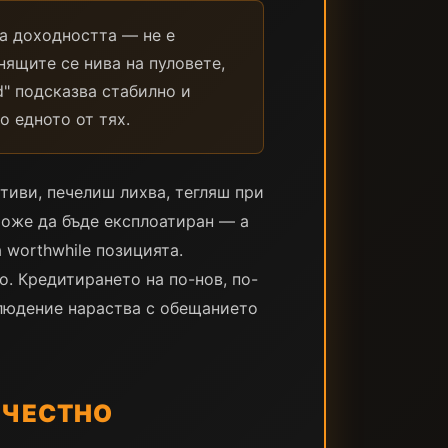
на доходността — не е
ящите се нива на пуловете,
d" подсказва стабилно и
о едното от тях.
тиви, печелиш лихва, тегляш при
може да бъде експлоатиран — а
 worthwhile позицията.
. Кредитирането на по-нов, по-
людение нараства с обещанието
 ЧЕСТНО