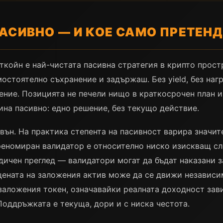
ПАСИВНО — И КОЕ САМО ПРЕТЕН
ткойн е най-чистата пасивна стратегия в крипто прос
остоятелно съхранение и задържаш. Без yield, без наг
ение. Позицията не печели нищо в краткосрочен план и 
ина пасивно: едно решение, без текущо действие.
вън. На практика степента на пасивност варира значит
 реномиран валидатор е относително нискo изискващ сл
дичен преглед — валидатори могат да бъдат наказани 
цената на заложения актив може да се движи независим
аложения токен, означавайки реалната доходност зави
Поддръжката е текуща, дори и с ниска честота.