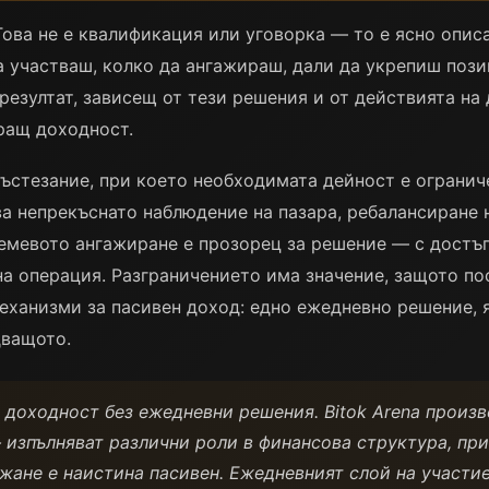
. Това не е квалификация или уговорка — то е ясно опи
а участваш, колко да ангажираш, дали да укрепиш пози
резултат, зависещ от тези решения и от действията на
ращ доходност.
състезание, при което необходимата дейност е ограниче
ва непрекъснато наблюдение на пазара, ребалансиране 
емевото ангажиране е прозорец за решение — с достъп
 операция. Разграничението има значение, защото пост
еханизми за пасивен доход: едно ежедневно решение, я
дващото.
доходност без ежедневни решения. Bitok Arena произв
 изпълняват различни роли в финансова структура, при
жане е наистина пасивен. Ежедневният слой на участие