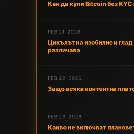
Как да купя Bitcoin без KYC
FEB 21, 2026
Цикълът на изобилие и глад
различава
FEB 22, 2026
Защо всяка контентна платф
FEB 23, 2026
Какво не включват плановет