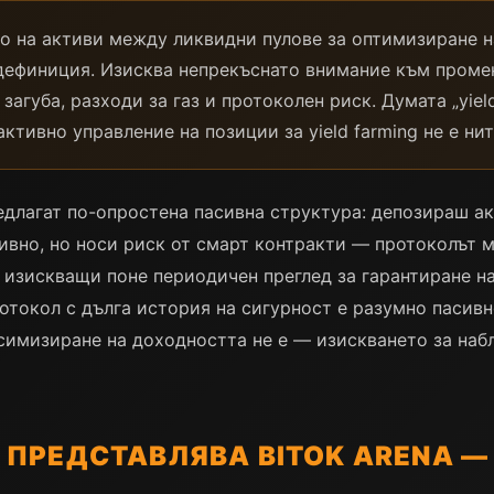
то на активи между ликвидни пулове за оптимизиране 
дефиниция. Изисква непрекъснато внимание към промен
загуба, разходи за газ и протоколен риск. Думата „yiel
ктивно управление на позиции за yield farming не е нит
длагат по-опростена пасивна структура: депозираш ак
сивно, но носи риск от смарт контракти — протоколът 
 изискващи поне периодичен преглед за гарантиране на
токол с дълга история на сигурност е разумно пасивно
симизиране на доходността не е — изискването за наб
ПРЕДСТАВЛЯВА BITOK ARENA —