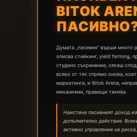
BITOK ARE
ПАСИВНО
Думата „пасивен" върши много р
описва стейкинг, yield farming,
студено съхранение, сякаш спод
всяко от тях спрямо онова, коет
маркетинга, и Bitok Arena, неп
механизми, правещи такива.
Наистина пасивният доход из
допълнително действие. Всек
активно управление на риска,