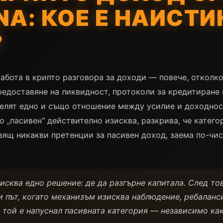
NA: КОЕ Е НАИСТ
?
абота в крипто разговора за доходи — повече, отколк
 предоставяне на ликвидност, протоколи за кредитиране
елят едно и също отношение между усилие и доходност.
о „пасивен" действително изисква, разкрива, че катего
равящ никакви претенции за пасивен доход, заема по-чи
исква едно решение: де да разгърне капитала. След то
и път, когато механизъм изисква наблюдение, ребаланс
 той е напуснал пасивната категория — независимо как 