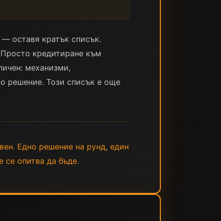
 — оставя кратък списък.
. Просто кредитиране към
зличен: механизми,
но решение. Този списък е още
евен. Едно решение на рунд, един
е се опитва да бъде.