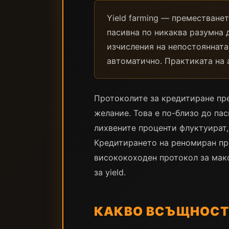
Yield farming — преместване
пасивна по никаква разумна 
изчисления на непостоянната 
автоматично. Практиката на а
Протоколите за кредитиране пре
желание. Това е по-близо до па
лихвените проценти флуктуират,
Кредитирането на реномиран про
висококоходен протокол за мак
за yield.
КАКВО ВСЪЩНОСТ 