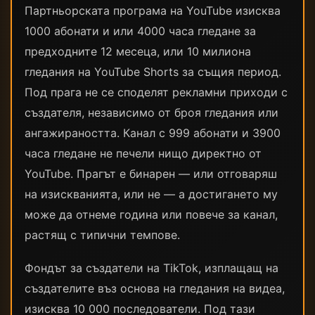
Партньорската програма на YouTube изисква
1000 абонати и или 4000 часа гледане за
предходните 12 месеца, или 10 милиона
гледания на YouTube Shorts за същия период.
Под прага не се споделят рекламни приходи с
създателя, независимо от броя гледания или
ангажираността. Канал с 999 абонати и 3900
часа гледане не печели нищо директно от
YouTube. Прагът е бинарен — или отговаряш
на изискванията, или не — а достигането му
може да отнеме година или повече за канал,
растящ с типични темпове.
Фондът за създатели на TikTok, изплащащ на
създателите въз основа на гледания на видеа,
изисква 10 000 последователи. Под тази