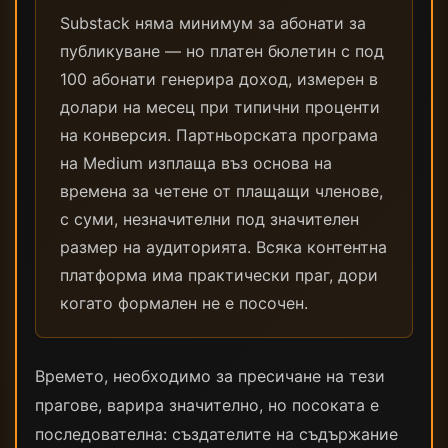
Substack няма минимум за абонати за
публикуване — но платен бюлетин с под
100 абонати генерира доход, измерен в
долари на месец при типични проценти
на конверсия. Партньорската програма
на Medium изплаща въз основа на
времена за четене от плащащи членове,
с суми, незначителни под значителен
размер на аудиторията. Всяка контентна
платформа има практически праг, дори
когато формален не е посочен.
Времето, необходимо за пресичане на тези
прагове, варира значително, но посоката е
последователна: създателите на съдържание