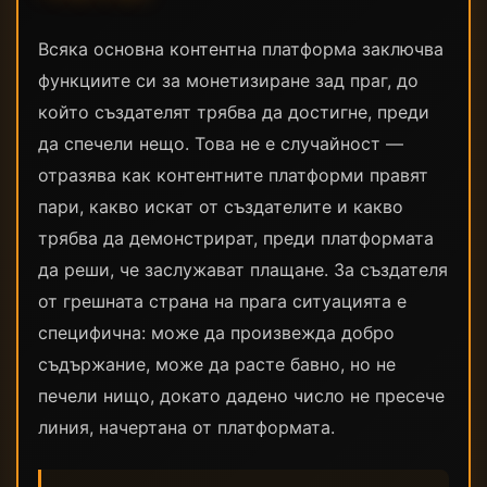
Всяка основна контентна платформа заключва
функциите си за монетизиране зад праг, до
който създателят трябва да достигне, преди
да спечели нещо. Това не е случайност —
отразява как контентните платформи правят
пари, какво искат от създателите и какво
трябва да демонстрират, преди платформата
да реши, че заслужават плащане. За създателя
от грешната страна на прага ситуацията е
специфична: може да произвежда добро
съдържание, може да расте бавно, но не
печели нищо, докато дадено число не пресече
линия, начертана от платформата.