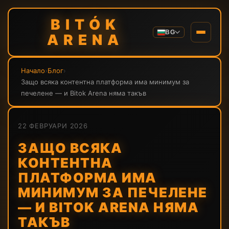
BITÓK
BG
ARENA
Начало
›
Блог
›
Защо всяка контентна платформа има минимум за
печелене — и Bitok Arena няма такъв
22 ФЕВРУАРИ 2026
ЗАЩО ВСЯКА
КОНТЕНТНА
ПЛАТФОРМА ИМА
МИНИМУМ ЗА ПЕЧЕЛЕНЕ
— И BITOK ARENA НЯМА
ТАКЪВ