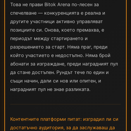
Това не прави Bitok Arena по-лесен за
спечелване — конкуренцията е реална и
другите участници активно управляват
позициите си. Онова, което премахва, е
периодът между стартирането и
разрешението за старт. Няма праг, преди
който участието е недостъпно. Няма брой
абонати за изграждане, преди наградният пул
да стане достъпен. Рундът тече по един и
същи начин, дали си нов или опитен, и
наградният пул не знае разликата.
Контентните платформи питат: изградил ли си
достатъчно аудитория, за да заслужаваш да