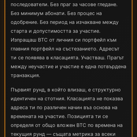
последователи. Без праг за часове гледане.
Без минимум абонати. Без процес на
одобрение. Без период на изчакване между
старта и допустимостта за участие.
Изпращаш BTC от личния си портфейл към
главния портфейл на състезанието. Адресът
ти се появява в класацията. Участваш. Прагът
между неучастие и участие е една потвърдена
транзакция.
Първият рунд, в който влизаш, е структурно
идентичен на стотния. Класацията не показва
адреса ти по различен начин въз основа на
времената на участие. Позицията ти се
определя от общо вложен BTC по времена на
текущия рунд — същата метрика за всеки