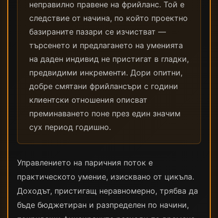
неправилно правене на фрийланс. Той е
следствие от начина, по който проектно
базираните пазари се изчистват —
търсенето и предлагането на уменията
на даден индивид не пристигат в гладки,
предвидими инкременти. Дори опитни,
добре смятани фрийлансъри с години
клиентски отношения описват
преминаването поне през един значим
сух период годишно.
Управлението на паричния поток е
практическото умение, изисквано от цикъла.
Доходът, пристигащ неравномерно, трябва да
бъде бюджетиран и разпределен по начини,