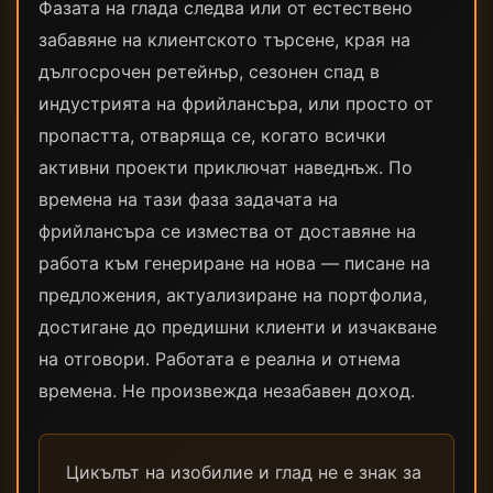
Фазата на глада следва или от естествено
забавяне на клиентското търсене, края на
дългосрочен ретейнър, сезонен спад в
индустрията на фрийлансъра, или просто от
пропастта, отваряща се, когато всички
активни проекти приключат наведнъж. По
времена на тази фаза задачата на
фрийлансъра се измества от доставяне на
работа към генериране на нова — писане на
предложения, актуализиране на портфолиа,
достигане до предишни клиенти и изчакване
на отговори. Работата е реална и отнема
времена. Не произвежда незабавен доход.
Цикълът на изобилие и глад не е знак за