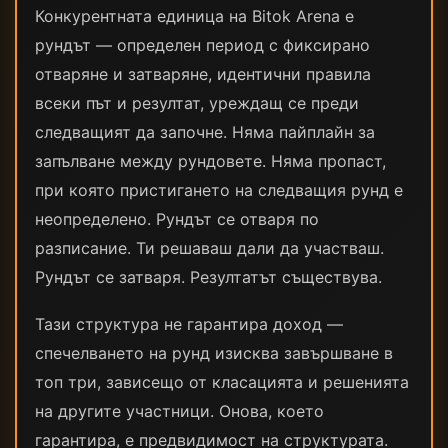
Конкурентната единица на Bitok Arena е
рундът — определен период с фиксирано
отваряне и затваряне, идентични правила
всеки път и резултат, уреждащ се преди
следващият да започне. Няма пайплайн за
запълване между рундовете. Няма пропаст,
при която пристигането на следващия рунд е
неопределено. Рундът се отваря по
разписание. Ти решаваш дали да участваш.
Рундът се затваря. Резултатът съществува.
Тази структура не гарантира доход —
спечелването на рунд изисква завършване в
топ три, зависещо от класацията и решенията
на другите участници. Онова, което
гарантира, е предвидимост на структурата.