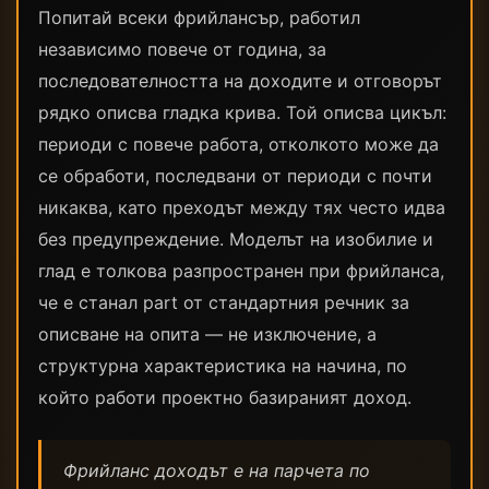
Попитай всеки фрийлансър, работил
независимо повече от година, за
последователността на доходите и отговорът
рядко описва гладка крива. Той описва цикъл:
периоди с повече работа, отколкото може да
се обработи, последвани от периоди с почти
никаква, като преходът между тях често идва
без предупреждение. Моделът на изобилие и
глад е толкова разпространен при фрийланса,
че е станал part от стандартния речник за
описване на опита — не изключение, а
структурна характеристика на начина, по
който работи проектно базираният доход.
Фрийланс доходът е на парчета по