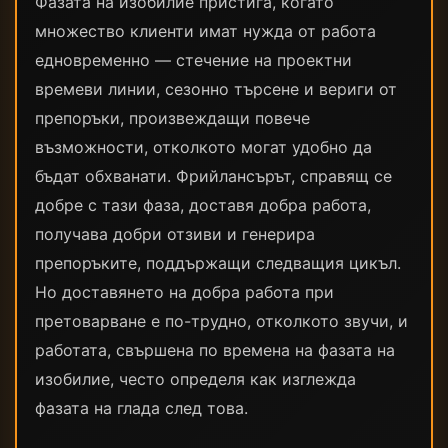
Фазата на изобилие пристига, когато
множество клиенти имат нужда от работа
едновременно — стечение на проектни
времеви линии, сезонно търсене и вериги от
препоръки, произвеждащи повече
възможности, отколкото могат удобно да
бъдат обхванати. Фрийлансърът, справящ се
добре с тази фаза, доставя добра работа,
получава добри отзиви и генерира
препоръките, поддържащи следващия цикъл.
Но доставянето на добра работа при
претоварване е по-трудно, отколкото звучи, и
работата, свършена по времена на фазата на
изобилие, често определя как изглежда
фазата на глада след това.