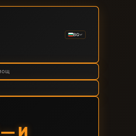
BG
МОЩ
 — И