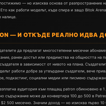
 постижимо — но изисква основа от разпространение н
то как работи моделът, къде спира и защо Bitok Arena
е налице.
EON — И ОТКЪДЕ РЕАЛНО ИДВА 
дателите да предлагат многостепенни месечни абонаме
ание, ранен достъп или предимства на общността на п
 създателя в зависимост от нивото на плана. Създатели
делът работи добре за утвърдени създатели, вече прив
be, подкастинг, социални медии или писмено съдържан
езплатна аудитория към плащащ patron обикновено е 1 
но съдържание може да конвертира 100 до 500 в Patreo
 $2 500 месечно. Значим доход — но изисква първо 10