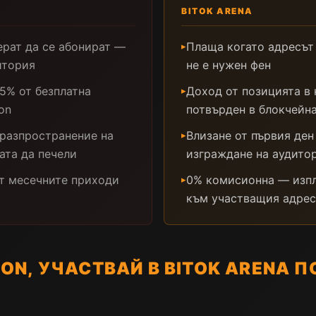
BITOK ARENA
ерат да се абонират —
Плаща когато адресът
▸
итория
не е нужен фен
5% от безплатна
Доход от позицията в 
▸
on
потвърден в блокчейн
 разпространение на
Влизане от първия ден
▸
ата да печели
изграждане на аудито
т месечните приходи
0% комисионна — изпл
▸
към участващия адрес
N, УЧАСТВАЙ В BITOK ARENA П