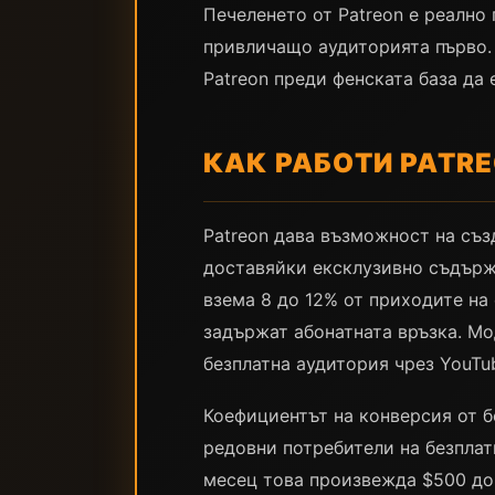
Печеленето от Patreon е реално
привличащо аудиторията първо. Е
Patreon преди фенската база да 
КАК РАБОТИ PATR
Patreon дава възможност на съз
доставяйки ексклузивно съдърж
взема 8 до 12% от приходите на
задържат абонатната връзка. Мо
безплатна аудитория чрез YouTu
Коефициентът на конверсия от б
редовни потребители на безплат
месец това произвежда $500 до