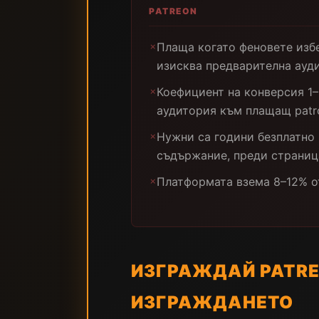
PATREON
Плаща когато феновете изб
✗
изисква предварителна ауд
Коефициент на конверсия 1–
✗
аудитория към плащащ patr
Нужни са години безплатно
✗
съдържание, преди страниц
Платформата взема 8–12% о
✗
ИЗГРАЖДАЙ PATREO
ИЗГРАЖДАНЕТО