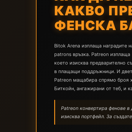
КАКВО ПРЕ
ФЕНСКА Б
Bitok Arena изплаща наградите н
patrons връзка. Patreon изплаща
което изисква предварително съ
в плащащи поддръжници. И двете
Patreon мащабира спрямо броя х
Биткойн, ангажирани от теб, и к
Patreon конвертира фенове в 
изисква портфейл. За създате