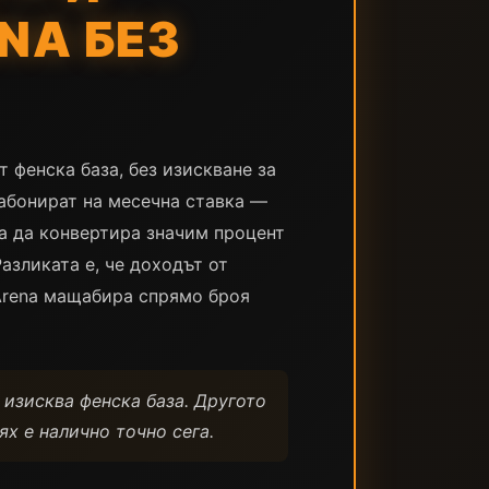
NA БЕЗ
 фенска база, без изискване за
 абонират на месечна ставка —
а да конвертира значим процент
азликата е, че доходът от
 Arena мащабира спрямо броя
 изисква фенска база. Другото
ях е налично точно сега.