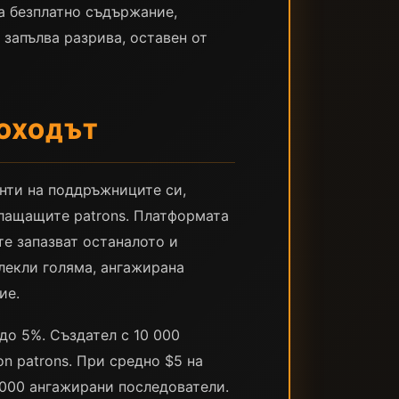
а безплатно съдържание,
 запълва разрива, оставен от
ДОХОДЪТ
нти на поддръжниците си,
лащащите patrons. Платформата
те запазват останалото и
лекли голяма, ангажирана
ие.
до 5%. Създател с 10 000
n patrons. При средно $5 на
 000 ангажирани последователи.