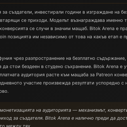
я за създатели, инвестирали години в изграждане на б
овтарящи се приходи. Моделът възнаграждава именно т
конверсията се случи в значим мащаб. Bitok Arena е пр
oin позицията им независимо от това на какъв етап е 
фуния чрез разпространение на безплатно съдържание,
ез да стои бездеен в студено съхранение. Bitok Arena е 
зплатната аудитория расте към мащаба за Patreon конв
дневното участие произвежда резултати успоредно с н
рво.
а монетизацията на аудиторията — механизмът, конвер
ход за създателя. Bitok Arena е налично преди да дос
ето между тях.