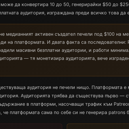
 може да конвертира 10 до 50, генерирайки $50 до $25
платната аудитория, изграждана преди всичко това да 
 че медианният активен създател печели под $100 на ме
ди на платформата. И двата факта са последователни: 
градили масивни безплатни аудитории, и работи минима
иторията — тя монетизира аудиторията, вече изграде
ществуваща аудитория не печели нищо. Платформата е 
дитория. Аудиторията трябва да съществува първо — с
ъдържание в платформи, насочващи трафик към Patreo
а, че платформата сама по себе си не генерира patrons 