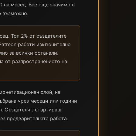
0 на месец. Все още значимо в
е възможно.
сец. Топ 2% от създателите
Patreon работи изключително
лно за всички останали.
на от разпространението на
монетизационен слой, не
ъбрана чрез месеци или години
n. Създателят, стартиращ
без предварителната работа.