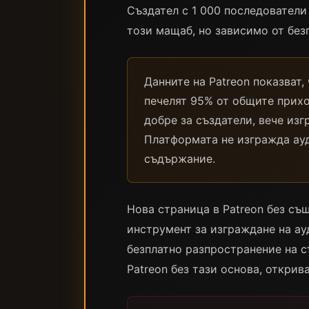
Създател с 1 000 последователи
този мащаб, но зависимо от без
Данните на Patreon показват,
печелят 95% от общите прихо
добре за създатели, вече из
Платформата не изгражда ауд
съдържание.
Нова страница в Patreon без съ
инструмент за изграждане на ау
безплатно разпространение на с
Patreon без тази основа, открив