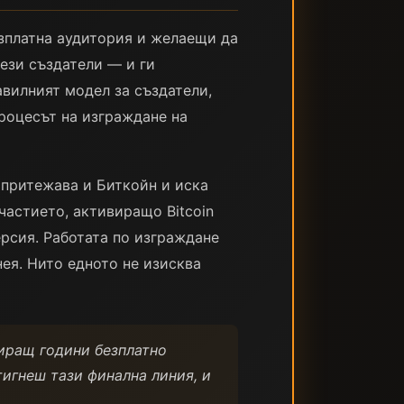
езплатна аудитория и желаещи да
ези създатели — и ги
авилният модел за създатели,
процесът на изграждане на
 притежава и Биткойн и иска
участието, активиращо Bitcoin
ерсия. Работата по изграждане
ея. Нито едното не изисква
тиращ години безплатно
тигнеш тази финална линия, и