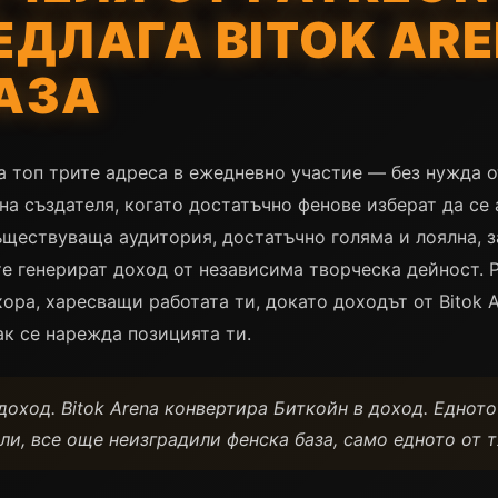
ДЛАГА BITOK ARE
АЗА
а топ трите адреса в ежедневно участие — без нужда от
 на създателя, когато достатъчно фенове изберат да се
ществуваща аудитория, достатъчно голяма и лоялна, з
 генерират доход от независима творческа дейност. Р
ора, харесващи работата ти, докато доходът от Bitok
ак се нарежда позицията ти.
доход. Bitok Arena конвертира Биткойн в доход. Едното
ли, все още неизградили фенска база, само едното от т