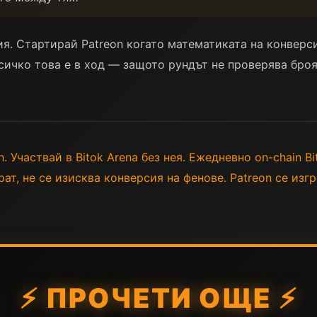
я. Стартирай Patreon когато математиката на конверси
всичко това е в ход — защото рундът не проверява броя
. Участвай в Bitok Arena без нея. Ежедневно on-chain Bit
ат, не се изисква конверсия на фенове. Patreon се изг
⚡ ПРОЧЕТИ ОЩЕ ⚡