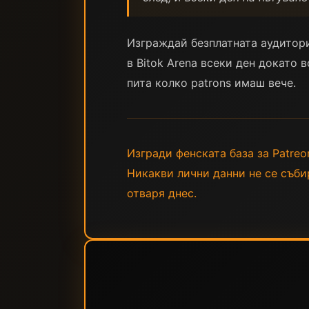
Изграждай безплатната аудитори
в Bitok Arena всеки ден докато 
пита колко patrons имаш вече.
Изгради фенската база за Patreon
Никакви лични данни не се събир
отваря днес.