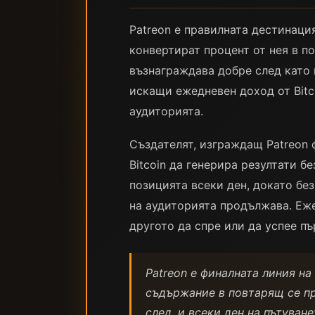
Patreon е правилната дестинаци
конвертират процент от нея в п
възнаграждава добре след като 
искащи ежедневен доход от Bitc
аудиторията.
Създателят, изграждащ Patreon 
Bitcoin да генерира резултати б
позицията всеки ден, докато бе
на аудиторията продължава. Еже
другото да спре или да успее пъ
Patreon е финалната линия н
съдържание в повтарящ се при
след, и всеки ден на пътуван