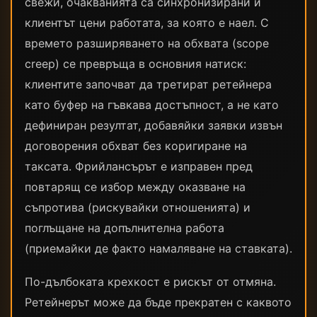
свежи, очакванията са синхронизирани и
клиентът цени работата, за която е наел. С
времето разширяването на обхвата (scope
creep) се превръща в основния натиск:
клиентите започват да третират ретейнера
като буфер на гъвкава достъпност, а не като
дефиниран резултат, добавяйки заявки извън
договорения обхват без коригиране на
таксата. Фрийлансърът е изправен пред
повтарящ се избор между оказване на
съпротива (рискувайки отношенията) и
поглъщане на допълнителна работа
(приемайки де факто намаляване на ставката).
По-дълбоката крехкост е рискът от отмяна.
Ретейнерът може да бъде прекратен с каквото