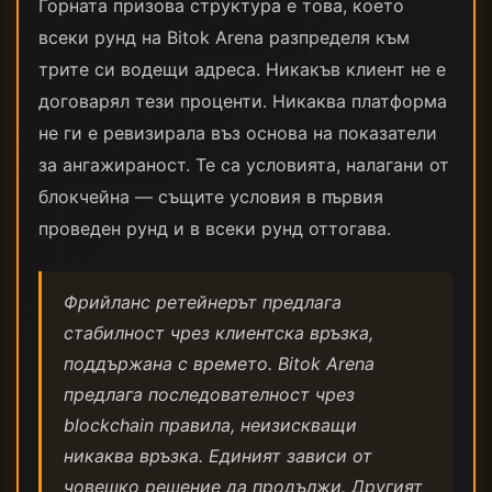
Горната призова структура е това, което
всеки рунд на Bitok Arena разпределя към
трите си водещи адреса. Никакъв клиент не е
договарял тези проценти. Никаква платформа
не ги е ревизирала въз основа на показатели
за ангажираност. Те са условията, налагани от
блокчейна — същите условия в първия
проведен рунд и в всеки рунд оттогава.
Фрийланс ретейнерът предлага
стабилност чрез клиентска връзка,
поддържана с времето. Bitok Arena
предлага последователност чрез
blockchain правила, неизискващи
никаква връзка. Единият зависи от
човешко решение да продължи. Другият