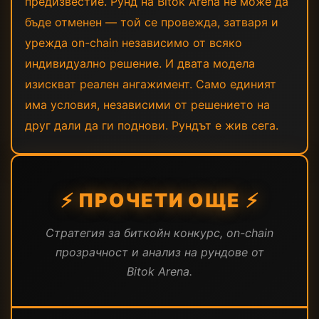
предизвестие. Рунд на Bitok Arena не може да
бъде отменен — той се провежда, затваря и
урежда on-chain независимо от всяко
индивидуално решение. И двата модела
изискват реален ангажимент. Само единият
има условия, независими от решението на
друг дали да ги поднови. Рундът е жив сега.
⚡ ПРОЧЕТИ ОЩЕ ⚡
Стратегия за биткойн конкурс, on-chain
прозрачност и анализ на рундове от
Bitok Arena.