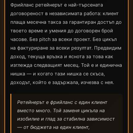
Фрийланс ретейнерът е най-търсената
договореност в независимата работа: клиент
плаща месечна такса за гарантиран достъп до
твоето време и умения до договорен брой
часове. Без pitch за всеки проект. Без цикъл
на фактуриране за всеки резултат. Предвидим
доход, текуща връзка и яснота за това как
изглежда следващият месец. Той е и единична
нишка — и когато тази нишка се скъса,
доходът, който е задържала, изчезва с нея.
Ретейнерът е фрийланс с един клиент
вместо много. Той заменя цикъла на
изобилие и глад за стабилна зависимост
— от бюджета на един клиент,