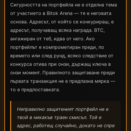
Сигурността на портфейла не е отделна тема
от участието в Bitok Arena — тя е неговата
основа. Адресът, от който се конкурираш, е
адресът, получаващ всяка награда. BTC,
ангажиран от теб, идва от него. Ако
портфейлът е компрометиран преди, по
времето или след рунд, всяко следствие от
конкурса отива при онзи, държащ ключа в
онзи момент. Правилното защитаване преди
първата транзакция не е предпазна мярка —
то е предпоставката.
Неправилно защитеният портфейл не е
твой в никакъв траен смисъл. Той е
адрес, работещ случайно, докато не спре