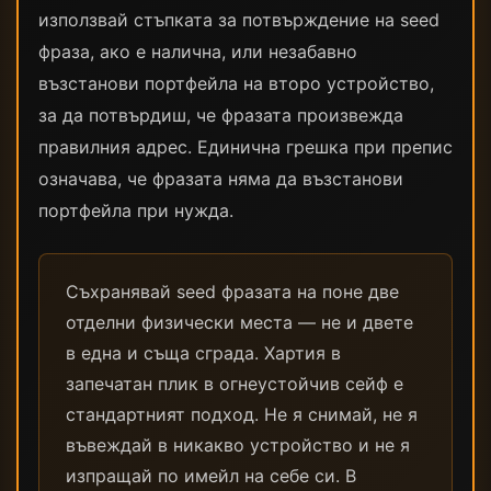
използвай стъпката за потвърждение на seed
фраза, ако е налична, или незабавно
възстанови портфейла на второ устройство,
за да потвърдиш, че фразата произвежда
правилния адрес. Единична грешка при препис
означава, че фразата няма да възстанови
портфейла при нужда.
Съхранявай seed фразата на поне две
отделни физически места — не и двете
в една и съща сграда. Хартия в
запечатан плик в огнеустойчив сейф е
стандартният подход. Не я снимай, не я
въвеждай в никакво устройство и не я
изпращай по имейл на себе си. В