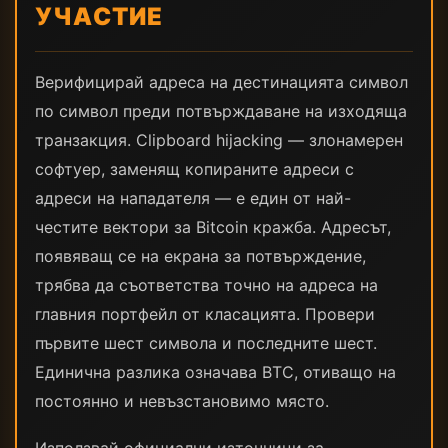
УЧАСТИЕ
Верифицирай адреса на дестинацията символ
по символ преди потвърждаване на изходяща
транзакция. Clipboard hijacking — злонамерен
софтуер, заменящ копираните адреси с
адреси на нападателя — е един от най-
честите вектори за Bitcoin кражба. Адресът,
появяващ се на екрана за потвърждение,
трябва да съответства точно на адреса на
главния портфейл от класацията. Провери
първите шест символа и последните шест.
Единична разлика означава BTC, отиващо на
постоянно и невъзстановимо място.