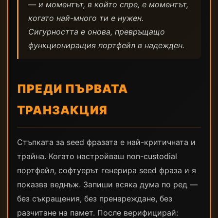
— и моментът, в който спре, е моментът,
когато най-много ти е нужен.
Сигурността е онова, превръщащо
функциониращия портфейл в надежден.
ПРЕДИ ПЪРВАТА
ТРАНЗАКЦИЯ
Стъпката за seed фразата е най-критичната и
трайна. Когато настройваш non-custodial
портфейл, софтуерът генерира seed фраза и я
показва веднъж. Запиши всяка дума по ред —
без съкращения, без пренареждане, без
разчитане на памет. После верифицирай: