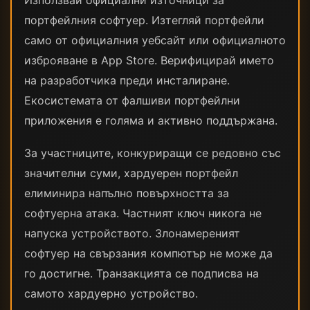
Използвай официални източници за
портфейлния софтуер. Изтегляй портфейли
само от официалния уебсайт или официалното
изброяване в App Store. Верифицирай името
на разработчика преди инсталиране.
Екосистемата от фалшиви портфейлни
приложения е голяма и активно поддържана.
За участниците, конкуриращи се редовно със
значителни суми, хардуерен портфейл
елиминира напълно повърхността за
софтуерна атака. Частният ключ никога не
напуска устройството. Злонамереният
софтуер на свързания компютър не може да
го достигне. Транзакцията се подписва на
самото хардуерно устройство.