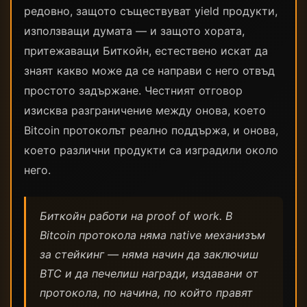
редовно, защото съществуват yield продукти,
използващи думата — и защото хората,
притежаващи Биткойн, естествено искат да
знаят какво може да се направи с него отвъд
простото задържане. Честният отговор
изисква разграничение между онова, което
Bitcoin протоколът реално поддържа, и онова,
което различни продукти са изградили около
него.
Биткойн работи на proof of work. В
Bitcoin протокола няма native механизъм
за стейкинг — няма начин да заключиш
BTC и да печелиш награди, издавани от
протокола, по начина, по който правят