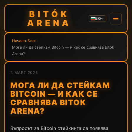
BITÓK
BG
ARENA
Начало
›
Блог
›
Мога ли да стейкам Bitcoin — и как се сравнява Bitok
Arena?
4 МАРТ 2026
МОГА ЛИ ДА СТЕЙКАМ
BITCOIN — И КАК СЕ
СРАВНЯВА BITOK
ARENA?
Въпросът за Bitcoin стейкинга се появява