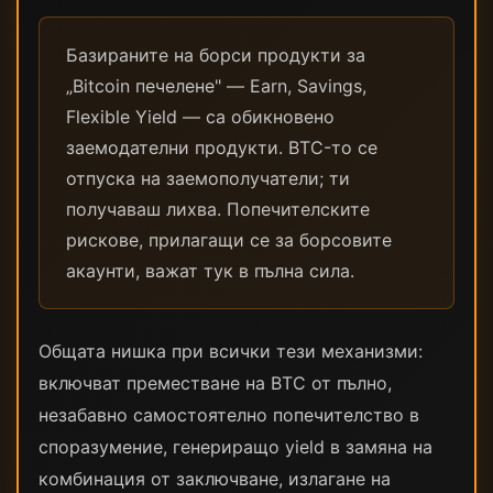
Базираните на борси продукти за
„Bitcoin печелене" — Earn, Savings,
Flexible Yield — са обикновено
заемодателни продукти. BTC-то се
отпуска на заемополучатели; ти
получаваш лихва. Попечителските
рискове, прилагащи се за борсовите
акаунти, важат тук в пълна сила.
Общата нишка при всички тези механизми:
включват преместване на BTC от пълно,
незабавно самостоятелно попечителство в
споразумение, генериращо yield в замяна на
комбинация от заключване, излагане на