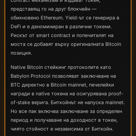
contract механизъм и издават токен,
представящ го на друг блокчейн —
обикновено Ethereum. Yield-ът се генерира в
DeFi и е деноминиран в различни токени.
Рискът от smart contract и попечителят на
моста се добавят върху оригиналната Bitcoin
позиция.
Native Bitcoin стейкинг протоколите като
Babylon Protocol позволяват заключване на
BTC директно в Bitcoin mainnet, печелейки
награди в native токена на осигурявана proof-
of-stake верига. Биткойнът не напуска mainnet.
Но все пак включва заключване за определен
период и получаване на доходност в токен,
чиято стойност е независима от Биткойн.