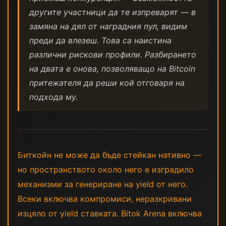
другите участници да те изпреварят — в
замяна на дял от наградния пул, видим
преди да влезеш. Това са наистина
различни рискови профили. Разбирането
на двата е онова, позволяващо на Bitcoin
притежателя да реши кой отговаря на
подхода му.
Биткойн не може да бъде стейкан нативно —
но пространството около него е изградило
механизми за генериране на yield от него.
Всеки включва компромиси, неразкривани
изцяло от yield ставката. Bitok Arena включва