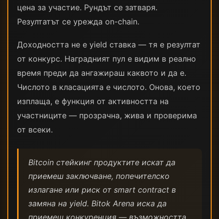
цена за участие. Рундът се затваря.
Резултатът се урежда on-chain.
Доходността не е yield ставка — тя е резултат
от конкурс. Наградният пул е видим в реално
время преди да ангажираш каквото и да е.
Числото в класацията е числото. Онова, което
изплаща, е функция от активността на
участниците — прозрачна, жива и проверима
от всеки.
Bitcoin стейкинг продуктите искат да
приемеш заключване, попечителско
излагане или риск от smart contract в
замяна на yield. Bitok Arena иска да
приемеш конкуренция — възможността