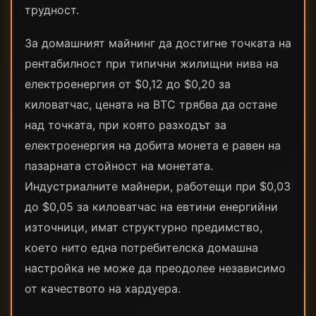
трудност.
За домашният майнинг да достигне точката на
рентабилност при типични жилищни нива на
електроенергия от $0,12 до $0,20 за
киловатчас, цената на BTC трябва да остане
над точката, при която разходът за
електроенергия на добита монета е равен на
пазарната стойност на монетата.
Индустриалните майнери, работещи при $0,03
до $0,05 за киловатчас на евтини енергийни
източници, имат структурно предимство,
което нито една потребителска домашна
настройка не може да преодолее независимо
от качеството на хардуера.