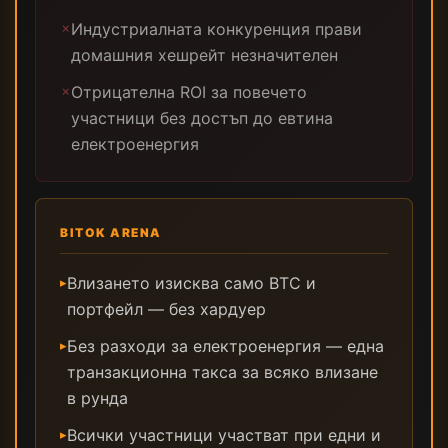
Индустриалната конкуренция прави
✗
домашния хешрейт незначителен
Отрицателна ROI за повечето
✗
участници без достъп до евтина
електроенергия
BITOK ARENA
Влизането изисква само BTC и
▸
портфейл — без хардуер
Без разходи за електроенергия — една
▸
транзакционна такса за всяко влизане
в рунда
Всички участници участват при едни и
▸