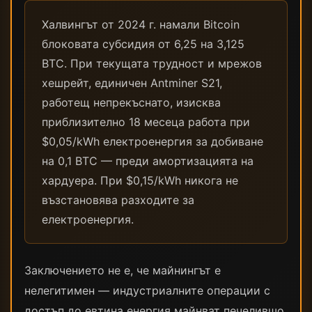
Халвингът от 2024 г. намали Bitcoin
блоковата субсидия от 6,25 на 3,125
BTC. При текущата трудност и мрежов
хешрейт, единичен Antminer S21,
работещ непрекъснато, изисква
приблизително 18 месеца работа при
$0,05/kWh електроенергия за добиване
на 0,1 BTC — преди амортизацията на
хардуера. При $0,15/kWh никога не
възстановява разходите за
електроенергия.
Заключението не е, че майнингът е
нелегитимен — индустриалните операции с
достъп до евтина енергия майнват печелившо