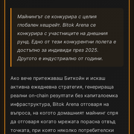
Майнингът се конкурира с целия
глобален хешрейт. Bitok Arena се
конкурира с участниците на днешния
рунд. Едно от тези конкурентни полета е
достъпно за индивиди през 2025.
Другото е индустриално от години.
Ако вече притежаваш Биткойн и искаш
активна ежедневна стратегия, генерираща
реални on-chain резултати без капиталоемка
инфраструктура, Bitok Arena отговаря на
въпроса, на когото домашният майнинг спря
да отговаря когато мрежата порасна отвъд
точката, при която няколко потребителски