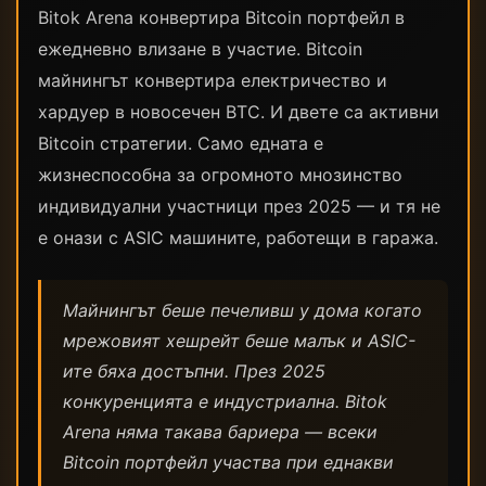
Bitok Arena конвертира Bitcoin портфейл в
ежедневно влизане в участие. Bitcoin
майнингът конвертира електричество и
хардуер в новосечен BTC. И двете са активни
Bitcoin стратегии. Само едната е
жизнеспособна за огромното мнозинство
индивидуални участници през 2025 — и тя не
е онази с ASIC машините, работещи в гаража.
Майнингът беше печеливш у дома когато
мрежовият хешрейт беше малък и ASIC-
ите бяха достъпни. През 2025
конкуренцията е индустриална. Bitok
Arena няма такава бариера — всеки
Bitcoin портфейл участва при еднакви