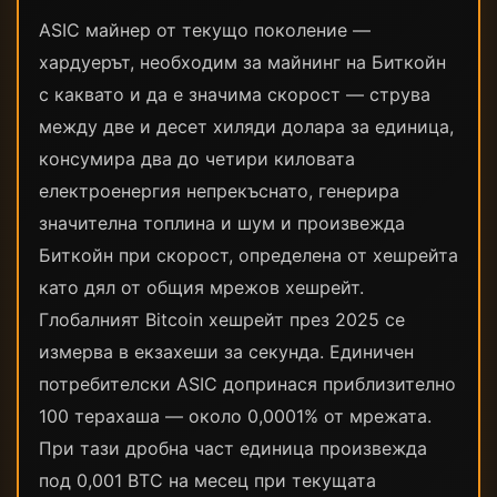
ASIC майнер от текущо поколение —
хардуерът, необходим за майнинг на Биткойн
с каквато и да е значима скорост — струва
между две и десет хиляди долара за единица,
консумира два до четири киловата
електроенергия непрекъснато, генерира
значителна топлина и шум и произвежда
Биткойн при скорост, определена от хешрейта
като дял от общия мрежов хешрейт.
Глобалният Bitcoin хешрейт през 2025 се
измерва в екзахеши за секунда. Единичен
потребителски ASIC допринася приблизително
100 терахаша — около 0,0001% от мрежата.
При тази дробна част единица произвежда
под 0,001 BTC на месец при текущата