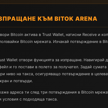
ЗПРАЩАНЕ КЪМ BITOK ARENA
ори Bitcoin актива в Trust Wallet, натисни Receive и к
ползвайки Bitcoin мрежата. Изчакай потвърждение в Bit
st Wallet отвори функцията за изпращане. Навигирай до
ейл и го постави в полето за получател. Задай сумата
ри ниво на такса, осигуряващо потвърждение в целева
кран и потвърди.
окаже адреса ти след три потвърждения в Bitcoin мреж
и условия с подходяща такса.