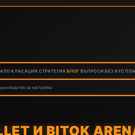
ЧАЛО
КЛАСАЦИЯ
СТРАТЕГИЯ
БЛОГ
ВЪПРОСИ
БЕЗ KYC
ПО
|
|
|
|
|
|
о ръководство за настройка
LET И BITOK ARE