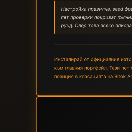
Настройка правилна, seed фра
пет проверки покриват пълния
рунд. След това всяко вписв
Инсталирай от официалния източ
към главния портфейл. Тези пет 
позиция в класацията на Bitok Ar