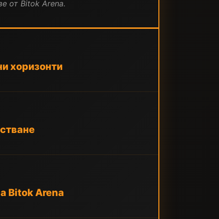
е от Bitok Arena.
ни хоризонти
тстване
 Bitok Arena