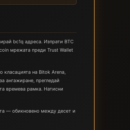
опирай bc1q адреса. Изпрати BTC
coin мрежата преди Trust Wallet
 класацията на Bitok Arena,
 за ангажиране, прегледай
та времева рамка. Натисни
ата — обикновено между десет и