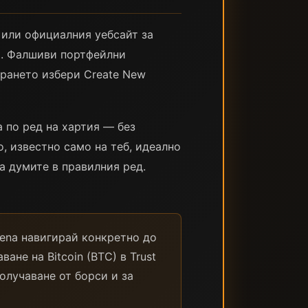
, или официалния уебсайт за
et. Фалшиви портфейлни
ирането избери Create New
а по ред на хартия — без
о, известно само на теб, идеално
на думите в правилния ред.
rena навигирай конкретно до
ване на Bitcoin (BTC) в Trust
получаване от борси и за