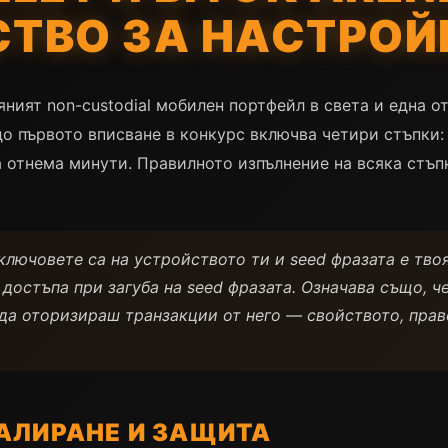
ТВО ЗА НАСТРОЙ
ляният non-custodial мобилен портфейл в света и една о
 до първото вписване в конкурс включва четири стъпки:
 отнема минути. Правилното изпълнение на всяка стъп
— ключовете са на устройството ти и seed фразата е твоя
 достъпа при загуба на seed фразата. Означава също, че
да оторизираш транзакции от него — свойството, прав
АЛИРАНЕ И ЗАЩИТА