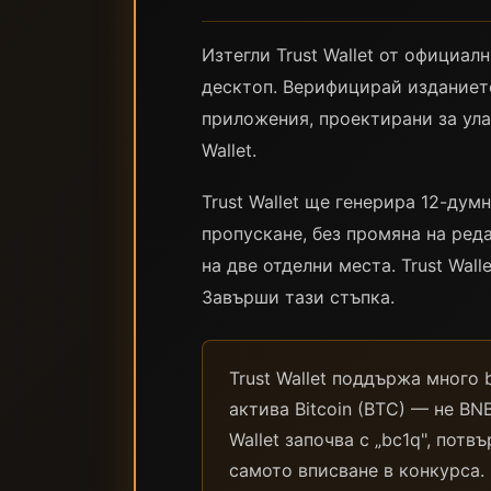
Изтегли Trust Wallet от официал
десктоп. Верифицирай изданието
приложения, проектирани за ула
Wallet.
Trust Wallet ще генерира 12-дум
пропускане, без промяна на реда
на две отделни места. Trust Wal
Завърши тази стъпка.
Trust Wallet поддържа много 
актива Bitcoin (BTC) — не BNB
Wallet започва с „bc1q", пот
самото вписване в конкурса.