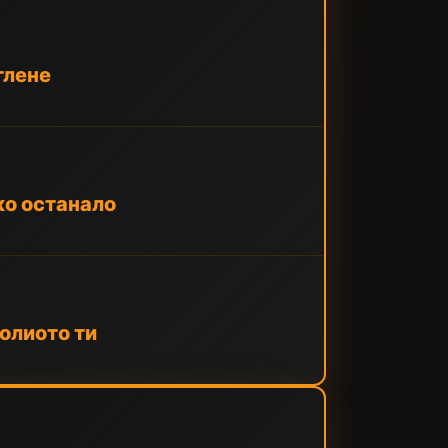
глене
чко останало
олиото ти