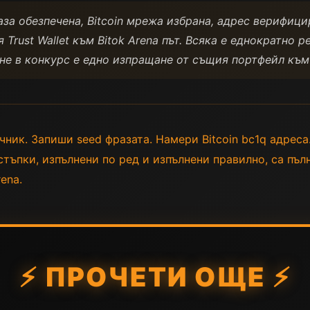
за обезпечена, Bitcoin мрежа избрана, адрес верифици
 Trust Wallet към Bitok Arena път. Всяка е еднократно 
ане в конкурс е едно изпращане от същия портфейл към
ник. Запиши seed фразата. Намери Bitcoin bc1q адреса
стъпки, изпълнени по ред и изпълнени правилно, са пълн
ena.
⚡ ПРОЧЕТИ ОЩЕ ⚡