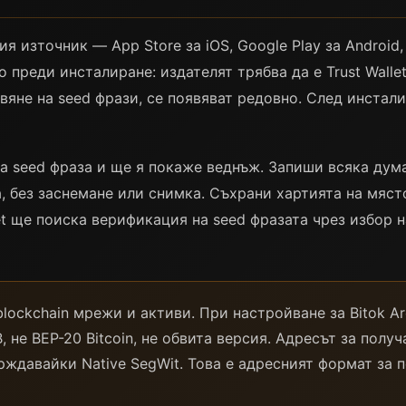
ния източник — App Store за iOS, Google Play за Android
 преди инсталиране: издателят трябва да е Trust Wall
вяне на seed фрази, се появяват редовно. След инстал
на seed фраза и ще я покаже веднъж. Запиши всяка дум
, без заснемане или снимка. Съхрани хартията на мяст
let ще поиска верификация на seed фразата чрез избор 
blockchain мрежи и активи. При настройване за Bitok A
, не BEP-20 Bitcoin, не обвита версия. Адресът за получа
върждавайки Native SegWit. Това е адресният формат за 