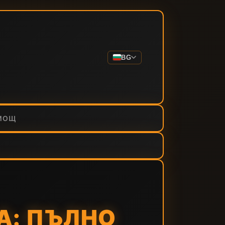
BG
МОЩ
NA: ПЪЛНО