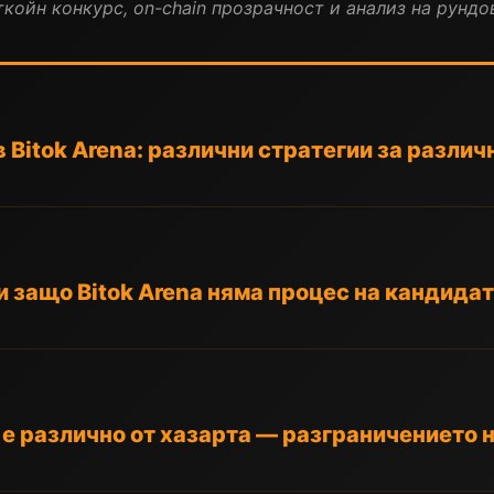
койн конкурс, on-chain прозрачност и анализ на рундов
 Bitok Arena: различни стратегии за различ
 и защо Bitok Arena няма процес на кандида
 различно от хазарта — разграничението на