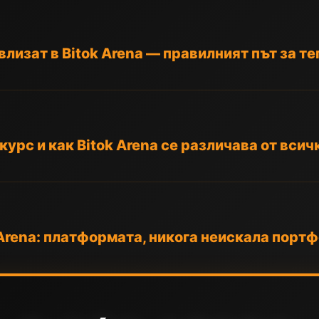
влизат в Bitok Arena — правилният път за те
нкурс и как Bitok Arena се различава от вси
Arena: платформата, никога неискала портф