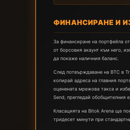
ФИНАНСИРАНЕ И И
За финансиране на портфейла отв
от борсовия акаунт към него, из
да покаже наличния баланс.
След потвърждаване на BTC в Tru
копирай адреса на главния портф
оценената мрежова такса и избе
Send, прегледай обобщителния е
Класацията на Bitok Arena ще п
тридесет минути при стандартн