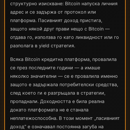
структурно изискване: Bitcoin напуска личния
адрес и се задържа от протокол или
платформа. Пасивният доход пристига,
защото някой друг прави нещо с Bitcoin —
отдава го, използва го като ликвидност или го
разполага в yield стратегия.
Всяка Bitcoin кредитна платформа, провалила
се през последните години — а имаше
няколко значителни — се е провалила именно
защото е задържала потребителски средства,
след което ги е разгръщала в стратегии,
пропаднали. Доходността е била реална
докато платформата не е станала
неплатежоспособна. В този момент „пасивният
доход" е означавал постоянна загуба на