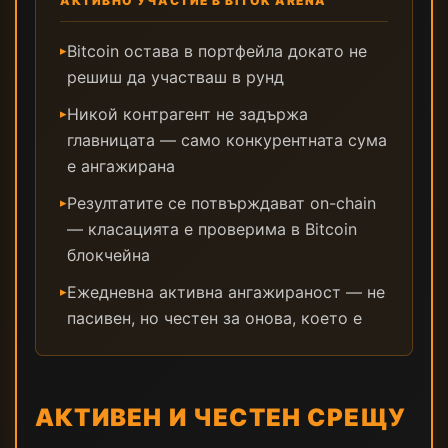
АКТИВНО УЧАСТИЕ В BITOK ARENA
Bitcoin остава в портфейла докато не
▸
решиш да участваш в рунд
Никой контрагент не задържа
▸
главницата — само конкурентната сума
е ангажирана
Резултатите се потвърждават on-chain
▸
— класацията е проверима в Bitcoin
блокчейна
Ежедневна активна ангажираност — не
▸
пасивен, но честен за онова, което е
АКТИВЕН И ЧЕСТЕН СРЕЩУ