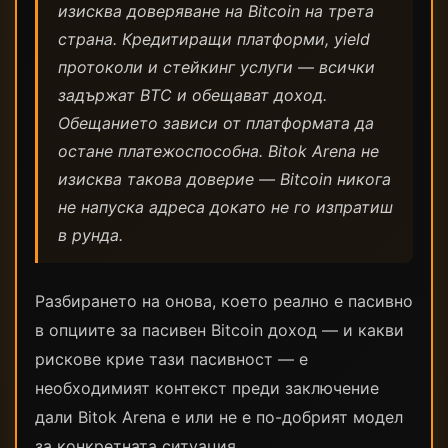
изисква доверяване на Bitcoin на трета
страна. Кредитиращи платформи, yield
протоколи и стейкинг услуги — всички
задържат BTC и обещават доход.
Обещанието зависи от платформата да
остане платежоспособна. Bitok Arena не
изисква такова доверие — Bitcoin никога
не напуска адреса докато не го изпратиш
в рунда.
Разбирането на онова, което реално е пасивно
в опциите за пасивен Bitcoin доход — и какви
рискове крие тази пасивност — е
необходимият контекст преди заключение
дали Bitok Arena е или не е по-добрият модел
за конкретната ситуация.