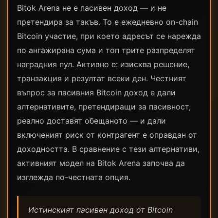
Bitok Arena не е пасивен доход — и не
претендира за такъв. То е ежедневно on-chain
Bitcoin участие, при което адресът се нарежда
по ангажирана сума и топ трите разпределят
наградния пул. Активно е: изисква решение,
транзакция и резултат всеки ден. Честният
въпрос за пасивния Bitcoin доход е дали
алтернативите, претендиращи за пасивност,
реално доставят обещаното — и дали
включеният риск от контрагент е оправдан от
доходността. В сравнение с тези алтернативи,
активният модел на Bitok Arena започва да
изглежда по-честната опция.
Истинският пасивен доход от Bitcoin