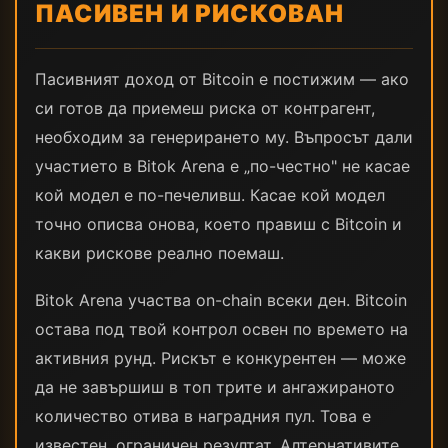
ПАСИВЕН И РИСКОВАН
Пасивният доход от Bitcoin е постижим — ако
си готов да приемеш риска от контрагент,
необходим за генерирането му. Въпросът дали
участието в Bitok Arena е „по-честно" не касае
кой модел е по-печеливш. Касае кой модел
точно описва онова, което правиш с Bitcoin и
какви рискове реално поемаш.
Bitok Arena участва on-chain всеки ден. Bitcoin
остава под твой контрол освен по времето на
активния рунд. Рискът е конкурентен — може
да не завършиш в топ трите и ангажираното
количество отива в наградния пул. Това е
известен, ограничен резултат. Алтернативите