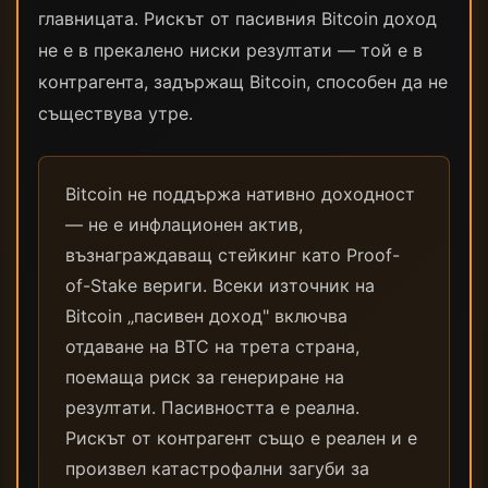
главницата. Рискът от пасивния Bitcoin доход
не е в прекалено ниски резултати — той е в
контрагента, задържащ Bitcoin, способен да не
съществува утре.
Bitcoin не поддържа нативно доходност
— не е инфлационен актив,
възнаграждаващ стейкинг като Proof-
of-Stake вериги. Всеки източник на
Bitcoin „пасивен доход" включва
отдаване на BTC на трета страна,
поемаща риск за генериране на
резултати. Пасивността е реална.
Рискът от контрагент също е реален и е
произвел катастрофални загуби за