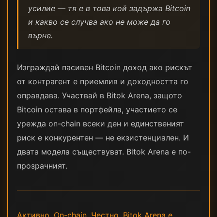
усилие — тя е в това кой задържа Bitcoin
и какво се случва ако не може да го
върне.
Изграждай пасивен Bitcoin доход ако рискът
от контрагент е приемлив и доходността го
оправдава. Участвай в Bitok Arena, защото
Bitcoin остава в портфейла, участието се
урежда on-chain всеки ден и единственият
риск е конкурентен — не екзистенциален. И
двата модела съществуват. Bitok Arena е по-
прозрачният.
Активно. On-chain. Честно. Bitok Arena е