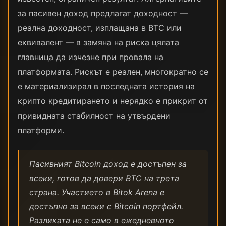
за пасивен доход предлагат доходност —
реална доходност, изплащана в BTC или
еквивалент — в замяна на риска цялата
главница да изчезне при провала на
платформата. Рискът е реален, многократно се
е материализирал в последната история на
крипто кредитирането и нерядко е прикрит от
привидната стабилност на утвърдени
платформи.
Пасивният Bitcoin доход е достъпен за
всеки, готов да довери BTC на трета
страна. Участието в Bitok Arena е
достъпно за всеки с Bitcoin портфейл.
Разликата не е само в ежедневното