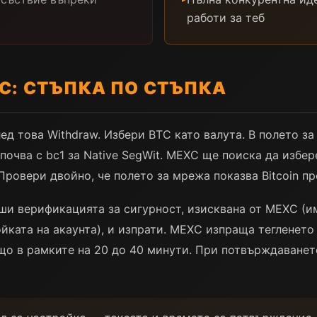
работи за теб
XC: СТЪПКА ПО СТЪПКА
лед това Withdraw. Избери BTC като валута. В полето з
очва с bc1 за Native SegWit. MEXC ще поиска да избер
 Провери двойно, че полето за мрежа показва Bitcoin п
ши верификацията за сигурност, изисквана от MEXC (им
йката на акаунта), и изпрати. MEXC изпраща тегленето 
о в рамките на 20 до 40 минути. При потвърждаването