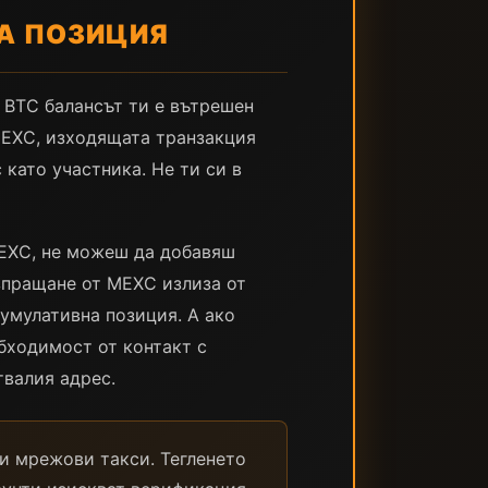
А ПОЗИЦИЯ
 BTC балансът ти е вътрешен
MEXC, изходящата транзакция
 като участника. Не ти си в
MEXC, не можеш да добавяш
зпращане от MEXC излиза от
умулативна позиция. А ако
бходимост от контакт с
твалия адрес.
и мрежови такси. Тегленето