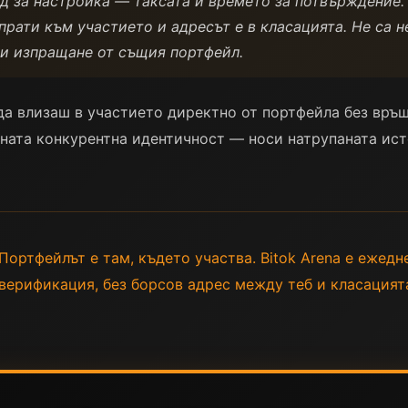
д за настройка — таксата и времето за потвърждение. 
зпрати към участието и адресът е в класацията. Не са
и изпращане от същия портфейл.
а влизаш в участието директно от портфейла без връщ
ната конкурентна идентичност — носи натрупаната ист
ортфейлът е там, където участва. Bitok Arena е ежедне
ез верификация, без борсов адрес между теб и класацият