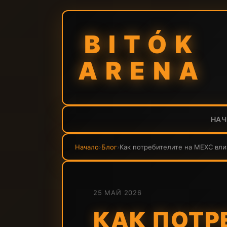
BITÓK
ARENA
НА
Начало
›
Блог
›
Как потребителите на MEXC влиз
25 МАЙ 2026
КАК ПОТР