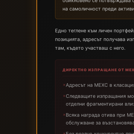
обикновено се потвърждава o
на самоличност преди активи
Едно теглене към личен портфей
позицията, адресът получава и
там, където участваш с него.
ДИРЕКТНО ИЗПРАЩАНЕ ОТ ME
Адресът на MEXC в класация
✗
Следващите изпращания мо
✗
отделни фрагментирани вли
Всяка награда отива при M
✗
обслужване за възстановяв
Без реално конкурентно пр
✗