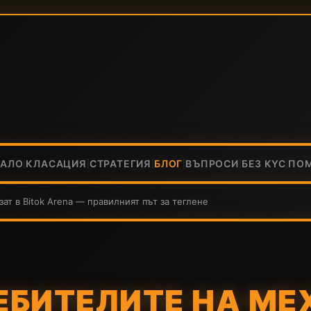
ЧАЛО
КЛАСАЦИЯ
СТРАТЕГИЯ
БЛОГ
ВЪПРОСИ
БЕЗ KYC
ПО
|
|
|
|
|
|
ат в Bitok Arena — правилният път за теглене
ЕБИТЕЛИТЕ НА ME