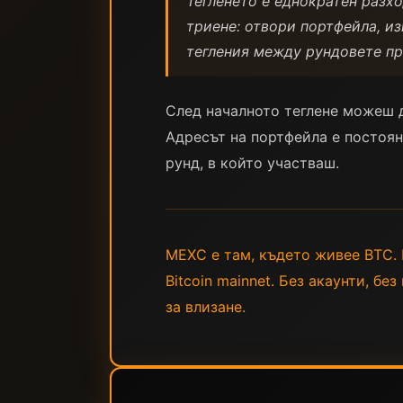
Тегленето е еднократен разхо
триене: отвори портфейла, и
тегления между рундовете пр
След началното теглене можеш д
Адресът на портфейла е постоян
рунд, в който участваш.
MEXC е там, където живее BTC. П
Bitcoin mainnet. Без акаунти, б
за влизане.