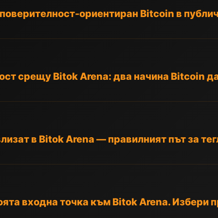
: поверителност-ориентиран Bitcoin в публи
ст срещу Bitok Arena: два начина Bitcoin да
лизат в Bitok Arena — правилният път за те
оята входна точка към Bitok Arena. Избери 