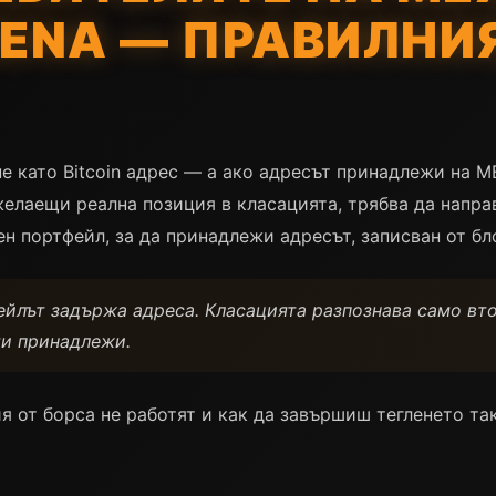
RENA — ПРАВИЛНИ
не като Bitcoin адрес — а ако адресът принадлежи на M
желаещи реална позиция в класацията, трябва да напра
н портфейл, за да принадлежи адресът, записван от бло
йлът задържа адреса. Класацията разпознава само вт
ти принадлежи.
 от борса не работят и как да завършиш тегленето так