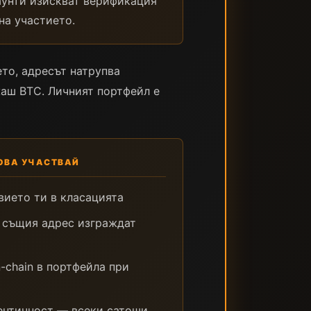
аунти изискват верификация
на участието.
ето, адресът натрупва
жаш BTC. Личният портфейл е
ТОВА УЧАСТВАЙ
вието ти в класацията
 същия адрес изграждат
-chain в портфейла при
ентичност — всеки сатоши