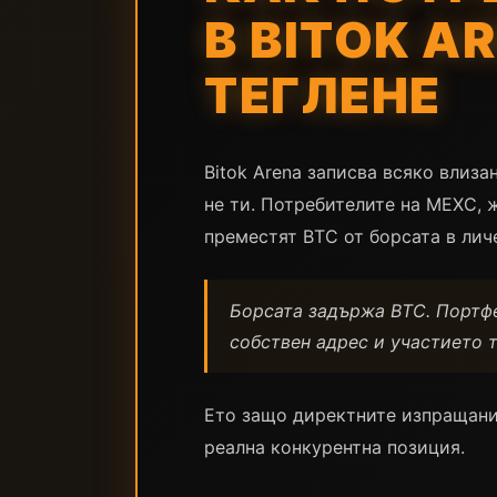
В BITOK A
ТЕГЛЕНЕ
Bitok Arena записва всяко влиза
не ти. Потребителите на MEXC, 
преместят BTC от борсата в личе
Борсата задържа BTC. Портфе
собствен адрес и участието 
Ето защо директните изпращания
реална конкурентна позиция.