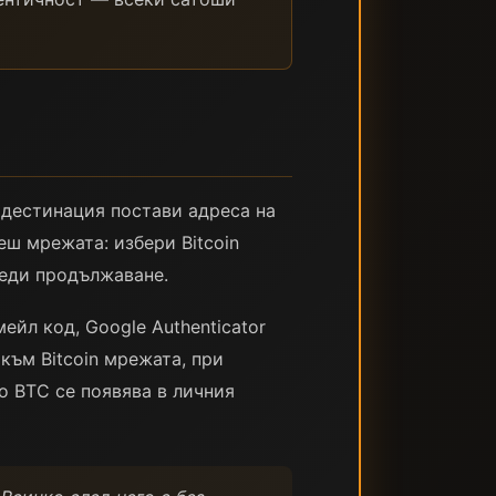
а дестинация постави адреса на
еш мрежата: избери Bitcoin
реди продължаване.
ейл код, Google Authenticator
към Bitcoin мрежата, при
 BTC се появява в личния