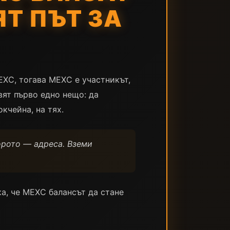
ЯТ ПЪТ ЗА
EXC, тогава MEXC е участникът,
вят първо едно нещо: да
кчейна, на тях.
орото — адреса. Вземи
а, че MEXC балансът да стане