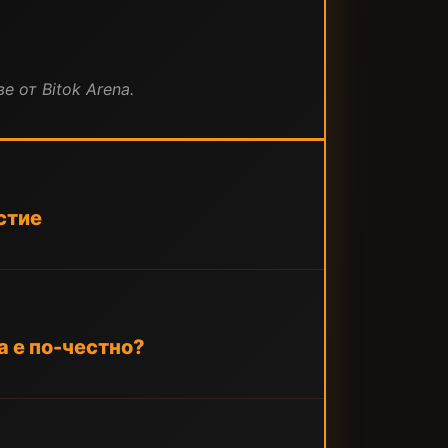
е от Bitok Arena.
стие
a е по-честно?