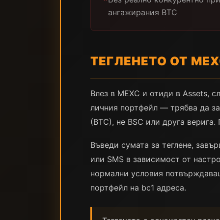
ангажирания BTC
ТЕГЛЕНЕТО ОТ ME
Влез в MEXC и отиди в Assets, с
личния портфейл — трябва да зап
(BTC), не BSC или друга верига.
Въведи сумата за теглене, завър
или SMS в зависимост от настро
нормални условия потвърждаващ
портфейл на bc1 адреса.