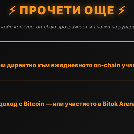
⚡ ПРОЧЕТИ ОЩЕ ⚡
койн конкурс, on-chain прозрачност и анализ на рундов
очи директно към ежедневното on-chain уча
оход с Bitcoin — или участието в Bitok Aren