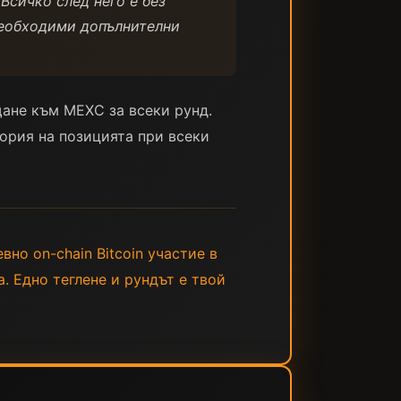
Всичко след него е без
 необходими допълнителни
ане към MEXC за всеки рунд.
ория на позицията при всеки
вно on-chain Bitcoin участие в
а. Едно теглене и рундът е твой