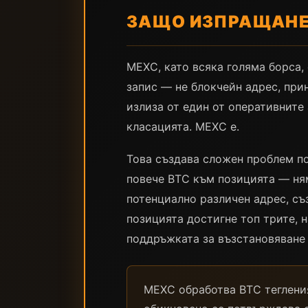
ЗАЩО ИЗПРАЩАНЕТ
MEXC, като всяка голяма борса,
запис — не блокчейн адрес, пр
излиза от един от оперативните 
класацията. MEXC е.
Това създава сложен проблем п
повече BTC към позицията — ня
потенциално различен адрес, с
позицията достигне топ трите, 
поддръжката за възстановяване 
MEXC обработва BTC тегления