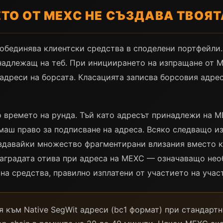
О ОТ MEXC НЕ СЪЗДАВА ТВОЯТ
 обединява клиентски средства в споделени портфейли.
инадлежащ на теб. При инициирането на изпращане от 
адреси на борсата. Класацията записва борсовия адрес
о времето на рунда. Тъй като адресът принадлежи на 
маш право за подписване на адреса. Всяко следващо и
ъздавайки множество фрагментирани влизания вместо к
наградата отива при адреса на MEXC — означаващо нео
на средства, правилно изплатени от участието на учас
 към Native SegWit адреси (bc1 формат) при стандартн