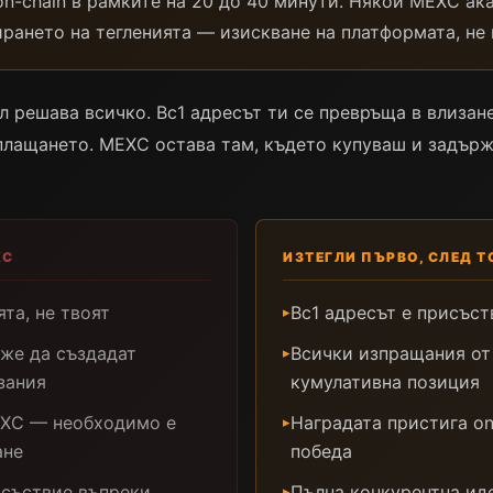
n-chain в рамките на 20 до 40 минути. Някои MEXC ак
рането на тегленията — изискване на платформата, не 
л решава всичко. Bc1 адресът ти се превръща в влизан
зплащането. MEXC остава там, където купуваш и задър
XC
ИЗТЕГЛИ ПЪРВО, СЛЕД 
та, не твоят
Bc1 адресът е присъст
▸
же да създадат
Всички изпращания от
▸
зания
кумулативна позиция
EXC — необходимо е
Наградата пристига on
▸
ане
победа
исъствие въпреки
Пълна конкурентна ид
▸