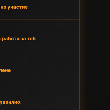
чно участие
 работи за теб
глене
правилно.