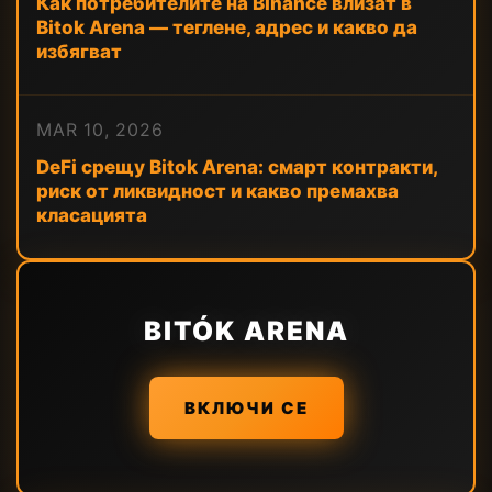
Как потребителите на Binance влизат в
Bitok Arena — теглене, адрес и какво да
избягват
MAR 10, 2026
DeFi срещу Bitok Arena: смарт контракти,
риск от ликвидност и какво премахва
класацията
BITÓK ARENA
ВКЛЮЧИ СЕ