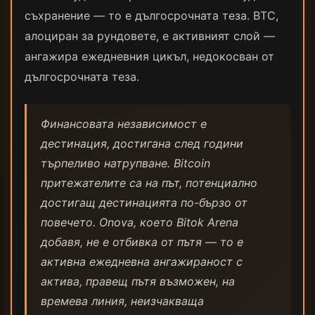
съхранение — то е дългосрочната теза. BTC,
алоциран за рундовете, е активният слой —
ангажира ежедневния цикъл, недокосван от
дългосрочната теза.
Финансовата независимост е
дестинация, достигана след години
търпеливо натрупване. Bitcoin
притежателите са на път, потенциално
достигащ дестинацията по-бързо от
повечето. Onova, което Bitok Arena
добавя, не е отбивка от пътя — то е
активна ежедневна ангажираност с
актива, правещ пътя възможен, на
времева линия, неизчакваща