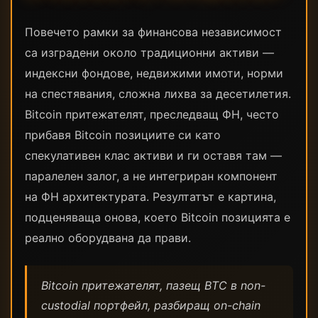
Повечето рамки за финансова независимост
са изградени около традиционни активи —
индексни фондове, недвижими имоти, норми
на спестявания, сложна лихва за десетилетия.
Bitcoin притежателят, преследващ ФН, често
прибавя Bitcoin позициите си като
спекулативен клас активи и ги оставя там —
паралелен залог, а не интегриран компонент
на ФН архитектурата. Резултатът е картина,
подценяваща онова, което Bitcoin позицията е
реално оборудвана да прави.
Bitcoin притежателят, пазещ BTC в non-
custodial портфейл, разбиращ on-chain