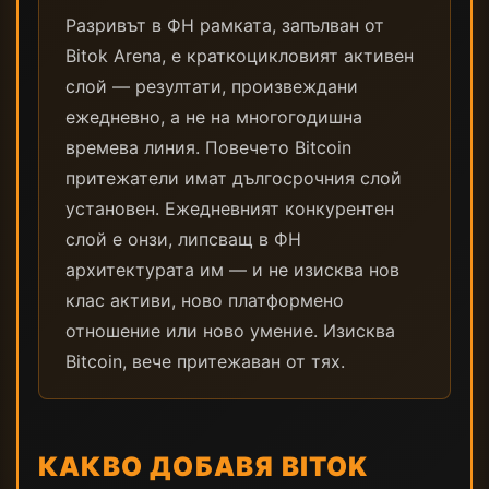
Разривът в ФН рамката, запълван от
Bitok Arena, е краткоцикловият активен
слой — резултати, произвеждани
ежедневно, а не на многогодишна
времева линия. Повечето Bitcoin
притежатели имат дългосрочния слой
установен. Ежедневният конкурентен
слой е онзи, липсващ в ФН
архитектурата им — и не изисква нов
клас активи, ново платформено
отношение или ново умение. Изисква
Bitcoin, вече притежаван от тях.
КАКВО ДОБАВЯ BITOK