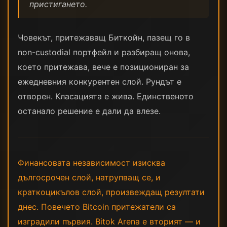
пристигането.
Човекът, притежаващ Биткойн, пазещ го в
non-custodial портфейл и разбиращ онова,
което притежава, вече е позициониран за
ежедневния конкурентен слой. Рундът е
отворен. Класацията е жива. Единственото
останало решение е дали да влезе.
Финансовата независимост изисква
дългосрочен слой, натрупващ се, и
краткоцикълов слой, произвеждащ резултати
днес. Повечето Bitcoin притежатели са
изградили първия. Bitok Arena е вторият — и