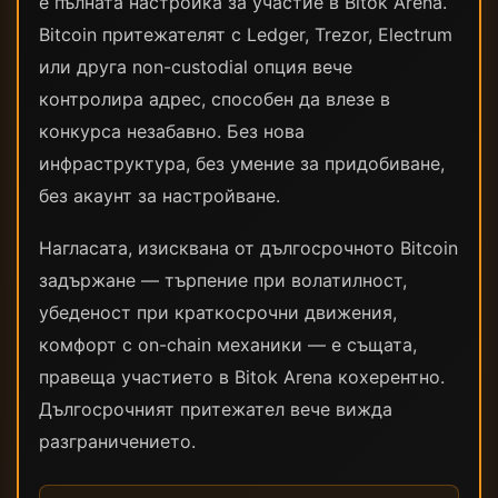
е пълната настройка за участие в Bitok Arena.
Bitcoin притежателят с Ledger, Trezor, Electrum
или друга non-custodial опция вече
контролира адрес, способен да влезе в
конкурса незабавно. Без нова
инфраструктура, без умение за придобиване,
без акаунт за настройване.
Нагласата, изисквана от дългосрочното Bitcoin
задържане — търпение при волатилност,
убеденост при краткосрочни движения,
комфорт с on-chain механики — е същата,
правеща участието в Bitok Arena кохерентно.
Дългосрочният притежател вече вижда
разграничението.