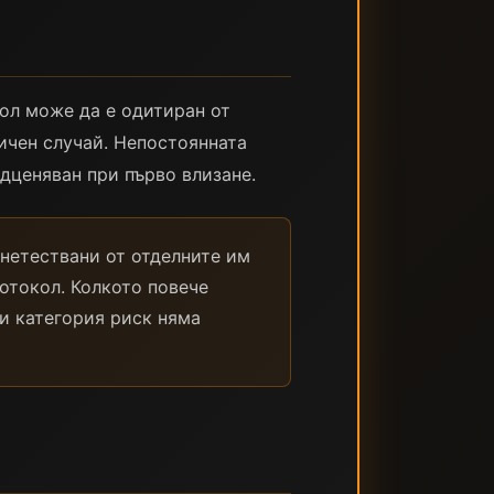
кол може да е одитиран от
ничен случай. Непостоянната
одценяван при първо влизане.
нетествани от отделните им
ротокол. Колкото повече
зи категория риск няма