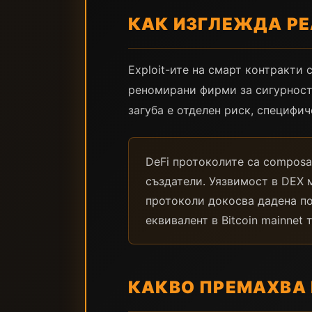
КАК ИЗГЛЕЖДА РЕ
Exploit-ите на смарт контракти
реномирани фирми за сигурност и
загуба е отделен риск, специфи
DeFi протоколите са composa
създатели. Уязвимост в DEX 
протоколи докосва дадена по
еквивалент в Bitcoin mainnet 
КАКВО ПРЕМАХВА