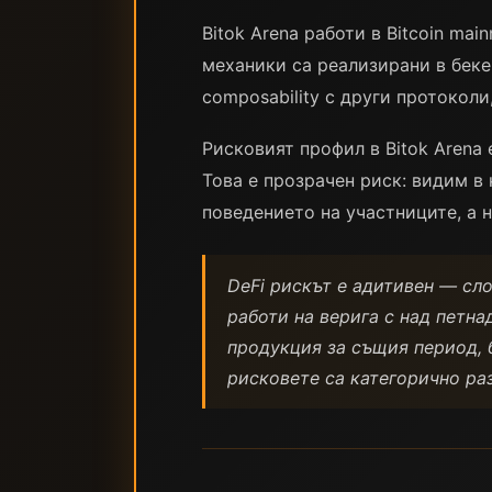
Bitok Arena работи в Bitcoin ma
механики са реализирани в бекен
composability с други протоколи
Рисковият профил в Bitok Arena
Това е прозрачен риск: видим в
поведението на участниците, а н
DeFi рискът е адитивен — сло
работи на верига с над петна
продукция за същия период, б
рисковете са категорично ра