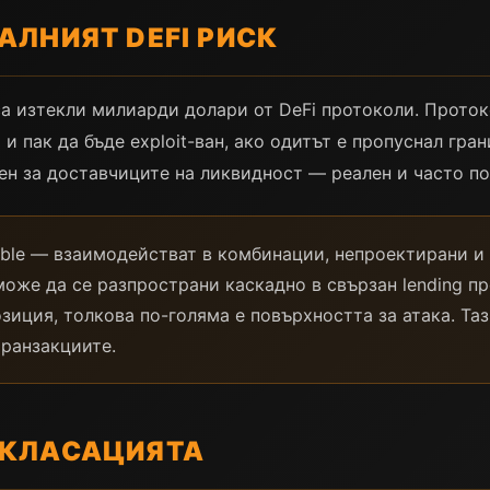
АЛНИЯТ DEFI РИСК
 са изтекли милиарди долари от DeFi протоколи. Прото
 пак да бъде exploit-ван, ако одитът е пропуснал гра
чен за доставчиците на ликвидност — реален и часто п
ble — взаимодействат в комбинации, непроектирани и 
може да се разпространи каскадно в свързан lending п
зиция, толкова по-голяма е повърхността за атака. Та
транзакциите.
 КЛАСАЦИЯТА