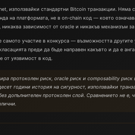
innet, използвайки стандартни Bitcoin транзакции. Няма
да на платформата, не в on-chain код — което означава,
, никаква зависимост от oracle и никакъв механизъм за
 е самото участие в конкурса — възможността другите 
 класацията преди да бъде направен какъвто и да е анг
е от уязвимост в код.
ира протоколен риск, oracle риск и composability риск 
десет години история на сигурност, използвайки транз
ез допълнителен протоколен слой. Сравнението не е, ч
злични.