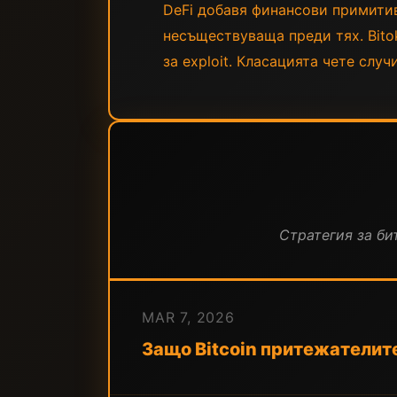
DeFi добавя финансови примитив
несъществуваща преди тях. Bitok
за exploit. Класацията чете случ
Стратегия за бит
MAR 7, 2026
Защо Bitcoin притежателите