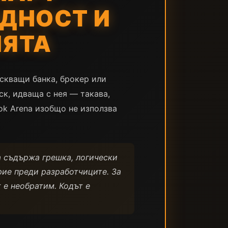
ИДНОСТ И
ИЯТА
скващи банка, брокер или
ск, идваща с нея — такава,
ok Arena изобщо не използва
а съдържа грешка, логически
рие преди разработчиците. За
т е необратим. Кодът е