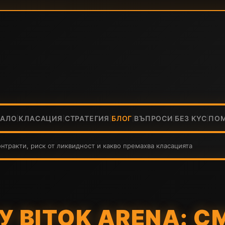
ЧАЛО
КЛАСАЦИЯ
СТРАТЕГИЯ
БЛОГ
ВЪПРОСИ
БЕЗ KYC
ПО
|
|
|
|
|
|
контракти, риск от ликвидност и какво премахва класацията
У BITOK ARENA: С