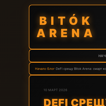
BITÓK
ARENA
НА
Начало
›
Блог
›
DeFi срещу Bitok Arena: смарт 
10 МАРТ 2026
DEFI СРЕЩ