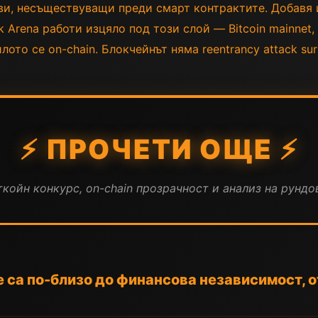
и, несъществуващи преди смарт контрактите. Добавя 
 Arena работи изцяло под този слой — Bitcoin mainnet,
илото се on-chain. Блокчейнът няма reentrancy attack sur
⚡ ПРОЧЕТИ ОЩЕ ⚡
койн конкурс, on-chain прозрачност и анализ на рундов
 са по-близо до финансова независимост, 