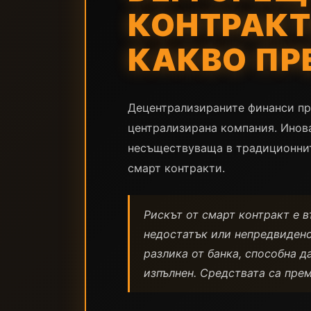
КОНТРАКТ
КАКВО ПР
Децентрализираните финанси пре
централизирана компания. Инова
несъществуваща в традиционните
смарт контракти.
Рискът от смарт контракт е 
недостатък или непредвидено
разлика от банка, способна д
изпълнен. Средствата са прем