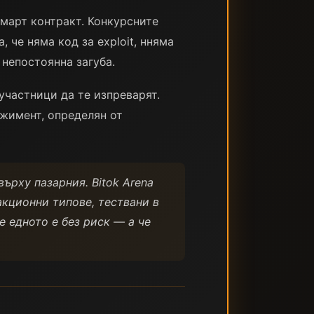
 смарт контракт. Конкурсните
 че няма код за exploit, нняма
 непостоянна загуба.
участници да те изпреварят.
ажимент, определян от
върху пазарния. Bitok Arena
акционни типове, тествани в
е едното е без риск — а че