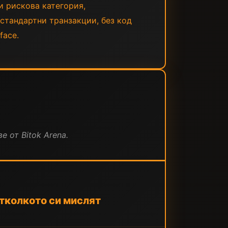
и рискова категория,
 стандартни транзакции, без код
face.
е от Bitok Arena.
отколкото си мислят