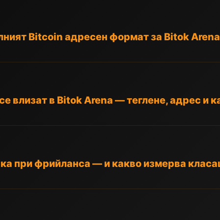
ният Bitcoin адресен формат за Bitok Arena
e влизат в Bitok Arena — теглене, адрес и к
вка при фрийланса — и какво измерва класа