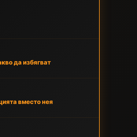
акво да избягват
цията вместо нея