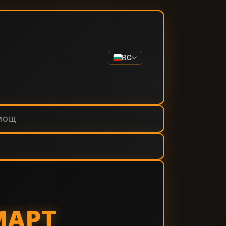
BG
МОЩ
МАРТ