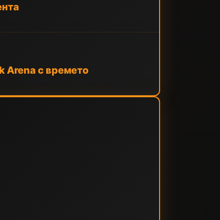
ента
k Arena с времето