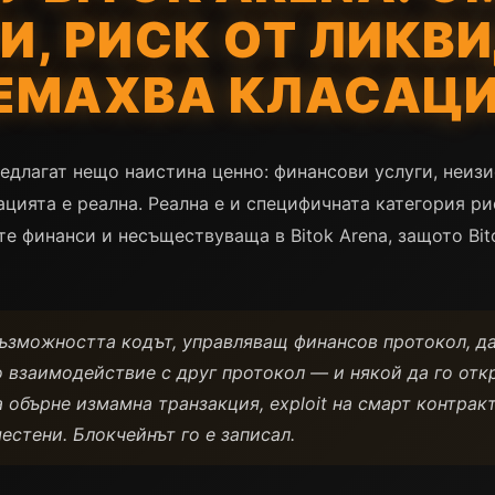
И, РИСК ОТ ЛИКВ
ЕМАХВА КЛАСАЦ
длагат нещо наистина ценно: финансови услуги, неизи
цията е реална. Реална е и специфичната категория ри
 финанси и несъществуваща в Bitok Arena, защото Bit
възможността кодът, управляващ финансов протокол, д
 взаимодействие с друг протокол — и някой да го отк
а обърне измамна транзакция, exploit на смарт контрак
естени. Блокчейнът го е записал.