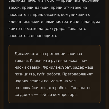
седмица печели $4 000 — преди платформени
такси, преди данъци, преди отчитане на
часовете за предложения, комуникация с
клиент, ревизии и административни задачи, за
които не може да фактурира. Таванът е
часовете в денонощието.
Динамиката на преговори засилва
тавана. Клиентите рутинно искат по-
ниски ставки. Фрийлансърът, задържащ
позицията, губи работа. Преговарящият
надолу печели по-малко на час,
свършвайки същата работа. Таванът не
се движи — той се компресира.