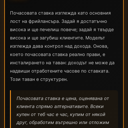
Почасовата ставка изглежда като основния
лост на фрийлансъра. Задай я достатъчно
висока и ще печелиш повече; задай я твърде
висока и ще загубиш клиентите. Моделът
изглежда дава контрол над дохода. Онова,
което почасовата ставка реално прави, е
инсталирането на таван: доходът не може да
надвиши отработените часове по ставката.
Този таван е структурен.
Почасовата ставка е цена, оценявана от
клиента спрямо алтернативите. Всеки
купен от теб час е час, купим от някой
друг, обработим вътрешно или отложим